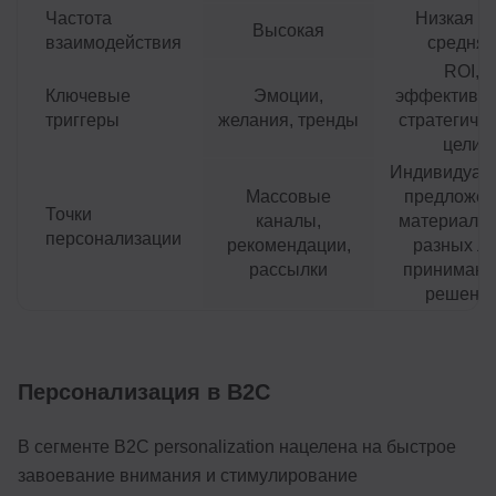
Частота
Низкая и
Высокая
взаимодействия
средняя
ROI,
Ключевые
Эмоции,
эффективно
триггеры
желания, тренды
стратегиче
цели
Индивидуал
Массовые
предложен
Точки
каналы,
материалы 
персонализации
рекомендации,
разных ли
рассылки
принимаю
решени
Персонализация в B2C
В сегменте B2C personalization нацелена на быстрое
завоевание внимания и стимулирование