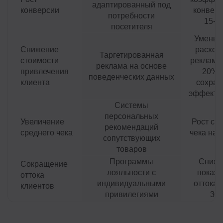
адаптированный под
конверсии
конверс
потребности
15-2
посетителя
Уменьш
Снижение
расход
Таргетированная
стоимости
рекламу 
реклама на основе
привлечения
20% 
поведенческих данных
клиента
сохран
эффекти
Системы
персональных
Увеличение
Рост ср
рекомендаций
среднего чека
чека на 
сопутствующих
товаров
Программы
Сниже
Сокращение
лояльности с
показа
оттока
индивидуальными
оттока 
клиентов
привилегиями
30