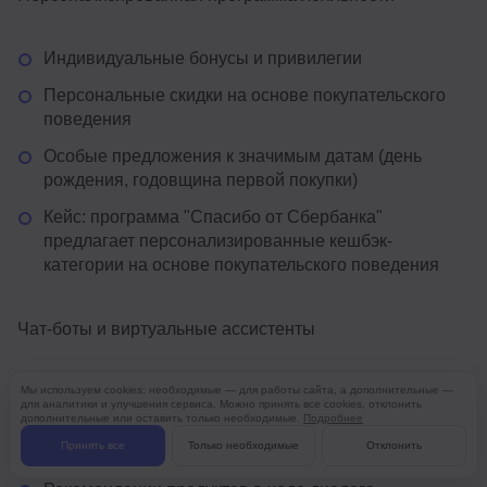
Индивидуальные бонусы и привилегии
Персональные скидки на основе покупательского
поведения
Особые предложения к значимым датам (день
рождения, годовщина первой покупки)
Кейс: программа "Спасибо от Сбербанка"
предлагает персонализированные кешбэк-
категории на основе покупательского поведения
Чат-боты и виртуальные ассистенты
Персонализированная поддержка клиентов
Мы используем cookies: необходимые — для работы сайта, а дополнительные —
для аналитики и улучшения сервиса. Можно принять все cookies, отклонить
дополнительные или оставить только необходимые.
Подробнее
Помощь в навигации по сайту на основе
Принять все
Только необходимые
Отклонить
интересов пользователя