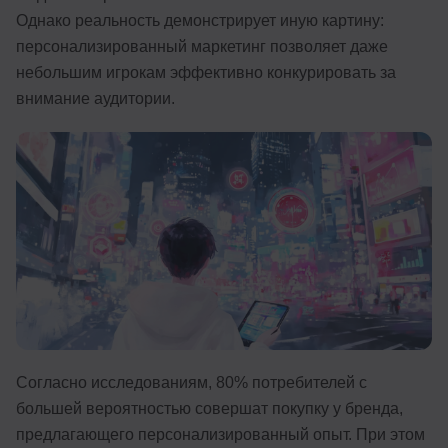
Однако реальность демонстрирует иную картину:
Иностранные языки
персонализированный маркетинг позволяет даже
Soft Skills
небольшим игрокам эффективно конкурировать за
внимание аудитории.
ДПО
Детям
Акции и промокоды
Рейтинг онлайн-школ
Согласно исследованиям, 80% потребителей с
большей вероятностью совершат покупку у бренда,
предлагающего персонализированный опыт. При этом