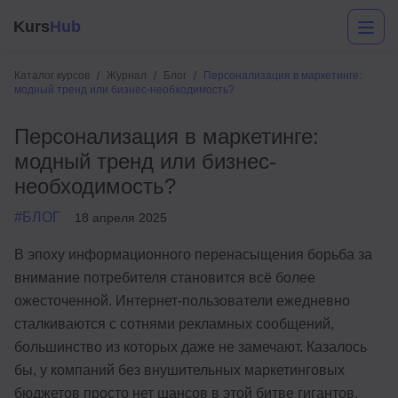
Kurs
Hub
Каталог курсов
Журнал
Блог
Персонализация в маркетинге:
модный тренд или бизнес-необходимость?
Персонализация в маркетинге:
модный тренд или бизнес-
необходимость?
#БЛОГ
18 апреля 2025
Разработка
В эпоху информационного перенасыщения борьба за
внимание потребителя становится всё более
Маркетинг
ожесточенной. Интернет-пользователи ежедневно
Дизайн
сталкиваются с сотнями рекламных сообщений,
большинство из которых даже не замечают. Казалось
Аналитика
бы, у компаний без внушительных маркетинговых
Менеджмент
бюджетов просто нет шансов в этой битве гигантов.