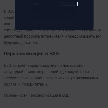
4brain
19 отзывов
В B2C-секторе широко применяются платформы
от 999 ₽
Подробнее
клиентских данных (CDP), объединяющие
информацию из различных источников — от CRM-
систем до социальных сетей. Это позволяет создавать
целостный профиль потребителя и предсказывать его
будущие действия.
Персонализация в B2B
B2B-сегмент характеризуется более сложной
структурой принятия решений, где покупка часто
требует согласования нескольких лиц с различными
ролями и приоритетами.
Особенности персонализации в B2B: