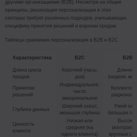
другими организациями (B2B). Несмотря на общие
принципы, реализация персонализации в этих
секторах требует различных подходов, учитывающих
специфику принятия решений и воронки продаж.
Таблица сравнения персонализации в B2B и B2C
Характеристика
B2C
B2B
Длина цикла
Короткий (часы,
Длинны
продаж
дни)
(недели, ме
Индивидуальное,
Принятие
Коллективн
часто
решений
рациональ
эмоциональное
Широкий охват,
Узкий охва
Глубина данных
меньшая глубина
большая глу
Низкая или
Высока
Ценность
средняя (на
(контракты
клиента
одного клиента)
крупные су