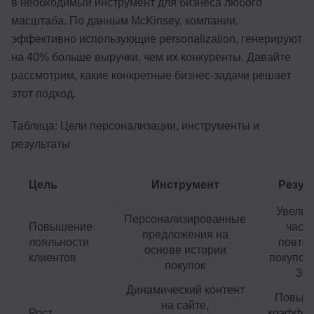
в необходимый инструмент для бизнеса любого
масштаба. По данным McKinsey, компании,
эффективно использующие personalization, генерируют
на 40% больше выручки, чем их конкуренты. Давайте
рассмотрим, какие конкретные бизнес-задачи решает
этот подход.
Таблица: Цели персонализации, инструменты и
результаты
Цель
Инструмент
Резул
Увелич
Персонализированные
Повышение
част
предложения на
лояльности
повто
основе истории
клиентов
покупок 
покупок
30
Динамический контент
Повыш
на сайте,
Рост
коэффиц