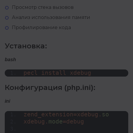
Просмотр стека вызовов
Анализ использования памяти
Профилирование кода
Установка:
bash
pecl install xdebug
Конфигурация (php.ini):
ini
zend_extension=xdebug.
so
xdebug.
mode
=debug