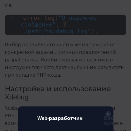
php
error_log
(
"Отладочное 
сообщение"
, 
3
, 
"/path/to/debug.log"
)
;
Выбор правильного инструмента зависит от
конкретной задачи и личных предпочтений
разработчика. Комбинирование различных
инструментов часто дает наилучшие результаты
при отладке PHP-кода.
Настройка и использование
Xdebug
Xdebug является мощным расширением для
PHP, которое предоставляет широкие
отчик.
Web-разработчик
Веб-разра
ровень
нуля
возможности для отладки кода. В этом разделе
мы рассмотрим процесс установки, настройки и