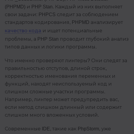
(PHPMD) и PHP Stan. Каждый из них выполняет
свои задачи: PHPCS следит за соблюдением
стандартов кодирования, PHPMD анализирует
качество кода
и ищет потенциальные
проблемы, а PHP Stan проводит глубокий анализ
типов данных и логики программы.
Что именно проверяют линтеры? Они следят за
правильностью отступов, длиной строк,
корректностью именования переменных и
функций, находят неиспользуемый код и
слишком сложные участки программы.
Например, линтер может предупредить вас,
если метод слишком длинный или содержит
слишком много вложенных условий.
Современные IDE, такие как PhpStorm, уже