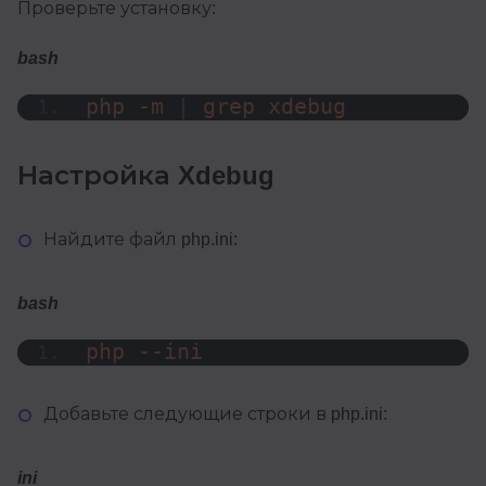
Проверьте установку:
bash
php -m 
|
 grep xdebug
Настройка Xdebug
Найдите файл php.ini:
bash
php --ini
Добавьте следующие строки в php.ini:
ini