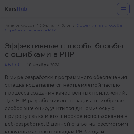
Kurs
Hub
Каталог курсов
Журнал
Блог
Эффективные способы
борьбы с ошибками в PHP
Эффективные способы борьбы
с ошибками в PHP
#БЛОГ
18 ноября 2024
В мире разработки программного обеспечения
Разработка
отладка кода является неотъемлемой частью
процесса создания качественных приложений.
Маркетинг
Для PHP-разработчиков эта задача приобретает
Дизайн
особое значение, учитывая динамическую
природу языка и его широкое использование в
Аналитика
веб-разработке. В данной статье мы рассмотрим
Менеджмент
ключевые аспекты отладки PHP-кода и