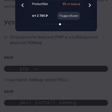
261 отзыв
ProductStar
65 отзывов
Нетология
использования Xdebug.
Подробнее
от 2 784 ₽
Подробнее
от 5 041 ₽
Установка Xdebug
Определите версию PHP и необходимую
версию Xdebug:
bash
php -v
Установите Xdebug через PECL:
bash
pecl install xdebug