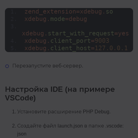
zend_extension=xdebug.
so
xdebug.
mode
=debug
xdebug.
start_with_request
=yes
xdebug.
client_port
=
9003
xdebug.
client_host
=
127.0
.
0.1
Перезапустите веб-сервер.
Настройка IDE (на примере
VSCode)
Установите расширение PHP Debug.
Создайте файл launch.json в папке .vscode:
json