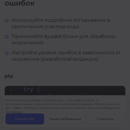
ошибок
Используйте подробное логирование в
критических участках кода.
Применяйте try-catch блоки для обработки
исключений.
Настройте уровни ошибок в зависимости от
окружения (разработка/продакшн).
php
try
{
// Критический код
Мы используем cookies: необходимые — для работы сайта, а
}
catch
(
Exception $e
)
{
дополнительные — для аналитики и улучшения сервиса. Можно принять
все cookies, отклонить дополнительные или оставить только необходимые.
error_log
(
"Ошибка: "
 . 
Подробнее
$e-
>
getMessage
())
;
Принять все
Только необходимые
Отклонить
}