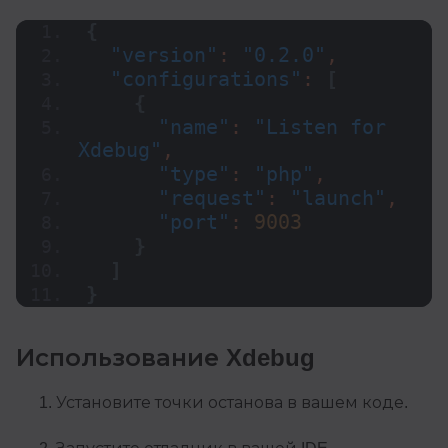
{
"version"
: 
"0.2.0"
,
"configurations"
: 
[
{
"name"
: 
"Listen for 
Xdebug"
,
"type"
: 
"php"
,
"request"
: 
"launch"
,
"port"
: 
9003
}
]
}
Использование Xdebug
Установите точки останова в вашем коде.