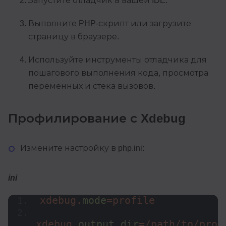
Запустите отладчик в вашей IDE.
Выполните PHP-скрипт или загрузите
страницу в браузере.
Используйте инструменты отладчика для
пошагового выполнения кода, просмотра
переменных и стека вызовов.
Профилирование с Xdebug
Измените настройку в php.ini:
ini
xdebug.
mode
=profile
xdebug.
output_dir
=/path/to/prof