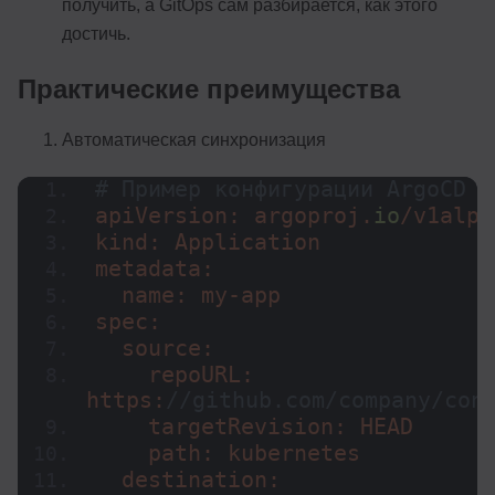
получить, а GitOps сам разбирается, как этого
достичь.
Практические преимущества
Автоматическая синхронизация
# Пример конфигурации ArgoCD
apiVersion: argoproj.
io
/v1alph
kind: Application
metadata:
  name: my-app
spec:
  source:
    repoURL: 
https:
//github.com/company/con
    targetRevision: HEAD
    path: kubernetes
  destination: