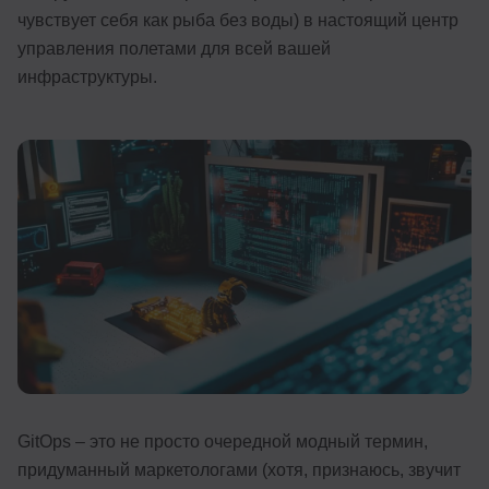
чувствует себя как рыба без воды) в настоящий центр
Иностранные языки
управления полетами для всей вашей
Soft Skills
инфраструктуры.
ДПО
Детям
Акции и промокоды
Рейтинг онлайн-школ
GitOps – это не просто очередной модный термин,
придуманный маркетологами (хотя, признаюсь, звучит