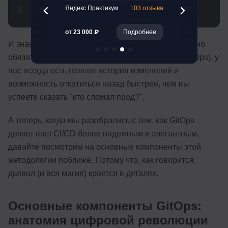
ющих
git push  
# И пусть GitOps 
261 отзыв
Яндекс Практикум
103 отзыва
Otus
позаботится об остальном
Подробнее
от 23 000 ₽
Подробнее
от 9 360 ₽
И знаете что? Даже если что-то пойдет не так (а оно
обязательно пойдет – это же закон подлости DevOps), у
вас всегда есть полная история изменений и
возможность откатиться назад быстрее, чем вы
успеете сказать "кто сломал прод?".
А теперь, когда мы разобрались с тем, как GitOps
делает ваш CI/CD более надежным и элегантным,
давайте посмотрим на основные компоненты этой
методологии поближе. Потому что, как говорится,
дьявол (и вся магия) кроется в деталях.
Основные компоненты GitOps:
анатомия цифровой революции