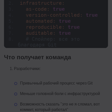
infrastructure:
  as-code: 
true
  version-controlled: 
true
  automated: 
true
  reproducible: 
true
  auditable: 
true
# Спойлер: все это 
благодаря Git
Что получает команда
Разработчики:
Привычный рабочий процесс через Git
Меньше головной боли с инфраструктурой
Возможность сказать "это не я сломал, вот
коммит, который работал"