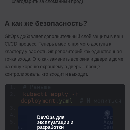
благодарить за сломанный прод)
А как же безопасность?
GitOps добавляет дополнительный слой защиты в ваш
CI/CD процесс. Теперь вместо прямого доступа к
кластеру у вас есть Git-репозиторий как единственная
точка входа. Это как заменить все окна и двери в доме
на одну хорошо охраняемую дверь – проще
контролировать, кто входит и выходит.
# Раньше
kubectl apply -f 
deployment.
yaml
# И молиться
# Теперь
Ops:
DevOps для
Системны
git commit -m 
"Update 
эксплуатации и
Администра
рование
разработки
Базовый у
deployment config"