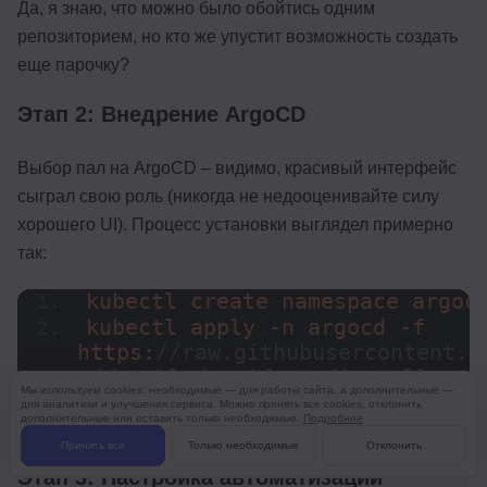
Да, я знаю, что можно было обойтись одним
репозиторием, но кто же упустит возможность создать
еще парочку?
Этап 2: Внедрение ArgoCD
Выбор пал на ArgoCD – видимо, красивый интерфейс
сыграл свою роль (никогда не недооценивайте силу
хорошего UI). Процесс установки выглядел примерно
так:
kubectl create namespace argoc
kubectl apply -n argocd -f 
https:
//raw.githubusercontent.c
cd/stable/manifests/install.yam
Мы используем cookies: необходимые — для работы сайта, а дополнительные —
# Дальше следовало 30 минут мол
для аналитики и улучшения сервиса. Можно принять все cookies, отклонить
дополнительные или оставить только необходимые.
Подробнее
богам DevOps
Принять все
Только необходимые
Отклонить
Этап 3: Настройка автоматизации