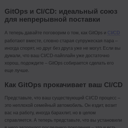
GitOps и CI/CD: идеальный союз
для непрерывной поставки
А теперь давайте поговорим о том, как GitOps и
CI/CD
работают вместе, словно старая супружеская пара –
иногда спорят, но друг без друга уже не могут. Если вы
думали, что ваш CI/CD-пайплайн уже достаточно
хорош, подождите – GitOps собирается сделать его
еще лучше.
Как GitOps прокачивает ваш CI/CD
Представьте, что ваш существующий CI/CD процесс –
это неплохой семейный автомобиль. Он ездит, возит
вас на работу, иногда барахлит, но в целом
справляется. А теперь представьте, что вы установили
в него автопилот последнего поколения – это и есть