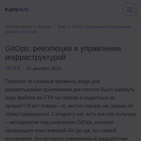
Kurs
Hub
Каталог курсов
Журнал
Блог
GitOps: революция в управлении
инфраструктурой
GitOps: революция в управлении
инфраструктурой
#БЛОГ
26 декабря 2024
Помните те славные времена, когда для
Разработка
развертывания приложения достаточно было закинуть
пару файлов по FTP на сервер и надеяться на
Маркетинг
лучшее? Я вот помню – и, честно говоря, не скучаю по
Дизайн
этому совершенно. Сегодня у нас есть кое-что получше
– методология под названием GitOps, которая
Аналитика
превращает классический Git (да-да, тот самый
Менеджмент
инструмент, без которого современный разработчик