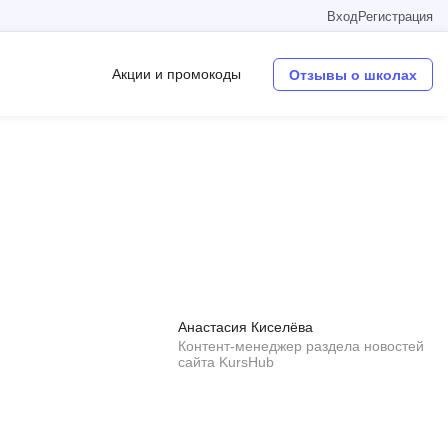
Вход
Регистрация
Акции и промокоды
Отзывы о школах
Операционные системы
W
Wordpress
Webflow
Webpack
Анастасия Киселёва
O
Контент-менеджер раздела новостей
сайта KursHub
Oracle SQL
OSINT
в
Objective-C