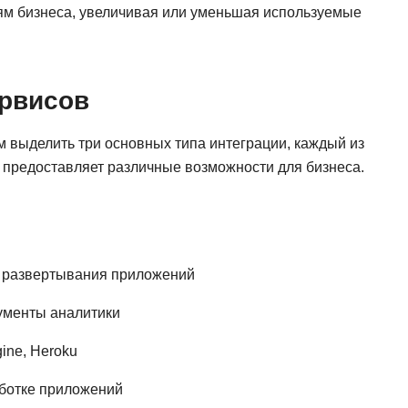
NestJS
ям бизнеса, увеличивая или уменьшая используемые
Bootstrap
Nginx
Bash
Nuxt.js
Bubble
ервисов
NoSQL
0 ... 9
У
 выделить три основных типа интеграции, каждый из
1C программирование
и предоставляет различные возможности для бизнеса.
Управление разр
1С Битрикс
Управление дро
1С Администрирование
О
P
ООП
и развертывания приложений
PHP-разработка
рументы аналитики
gine, Heroku
ботке приложений