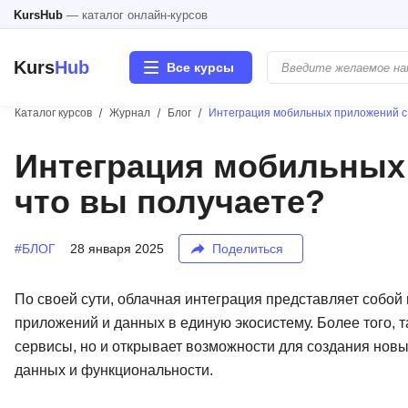
KursHub
— каталог онлайн-курсов
Kurs
Hub
Все курсы
Каталог курсов
Журнал
Блог
Интеграция мобильных приложений с 
Разработка
Интеграция мобильных
что вы получаете?
Маркетинг
Дизайн
#БЛОГ
28 января 2025
Поделиться
Аналитика
По своей сути, облачная интеграция представляет собо
приложений и данных в единую экосистему. Более того, 
Менеджмент
сервисы, но и открывает возможности для создания но
данных и функциональности.
Иностранные языки