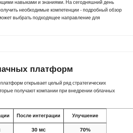
ующими навыками и знаниями. На сегодняшний день
Ruby
Разработка на языке C и C++
получить необходимые компетенции - подробный обзор
RabbitMQ
Разработка на Kotlin
ожет выбрать подходящее направление для
React Native
Разработка игр на Unreal Engine
L
Работа с GIT
Linux
Разработка на языке Swift
LibGDX
Реверс инжиниринг
лачных платформ
Робототехника для взрослых
K
Ручное тестирование
Kubernetes
платформ открывает целый ряд стратегических
торые получают компании при внедрении облачных
I
М
iOS разработка
Микросервисная
IoT
ации
После интеграции
Улучшение
Т
F
Тестирование иг
с
30 мс
70%