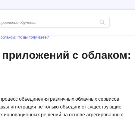
облаком: что вы получаете?
Популярные
PostgreSQL
 приложений с облаком:
Python-разработка
Pascal
Java-разработка
Postman
QA-тестирование
Perl
Информационная безопасность
Powershell
Разработка на языке C#
PyQt
й процесс объединения различных облачных сервисов,
такая интеграция не только объединяет существующие
Системное администрирование
Prometheus
вых инновационных решений на основе агрегированных
Golang-разработка
С
В
Создание сайто