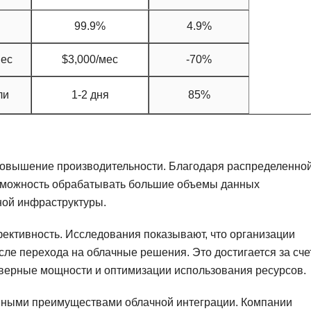
Frontend-разработка
А
99.9%
4.9%
FullStack-разработка
Автоматизация 
Flask
мес
$3,000/мес
-70%
Алгоритмы и стр
FastAPI
Администрирова
ли
1-2 дня
85%
D
Архитектор ПО
DevOps
Администрирова
Docker
Б
повышение производительности. Благодаря распределенно
Dart
озможность обрабатывать большие объемы данных
Белый хакер
Drupal
ной инфраструктуры.
Базы данных
DataLens
ективность. Исследования показывают, что организации
Блокчейн
Delphi
сле перехода на облачные решения. Это достигается за сче
N
рверные мощности и оптимизации использования ресурсов.
B
No-Code разраб
Backend разработка
нными преимуществами облачной интеграции. Компании