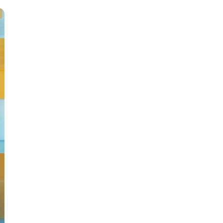
тов
OpenStack
р
OpenCart
нет магазина
Z
стрирование
Zabbix
H
tJS
Hadoop
go
M
js
MS Access
ng
MongoDB
lar
MySQL
el
Microsoft Azure
er
MODX
s