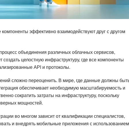
Фреймворк Symf
ASP.NET
Ansible
T
Arduino
TypeScript
се компоненты эффективно взаимодействуют друг с другом
Android Studio
Tilda
Active Directory
Terraform
й процесс объединения различных облачных сервисов,
Apache Airflow
Three.js
т создать целостную инфраструктуру, где все компоненты
ализированные API и протоколы.
Asterisk
V
API
ений сложно переоценить. В мире, где данные должны быт
VR/AR-разработ
интеграция обеспечивает необходимую масштабируемость и
Р
VMware
твенно сократить затраты на инфраструктуру, поскольку
Разработка мобильных
Visual Studio Co
рверных мощностей.
приложений
R
грации во многом зависит от квалификации специалистов,
Разработка игр
Rust
вать и внедрять мобильные приложения с использованием
Разработка игр на Unity