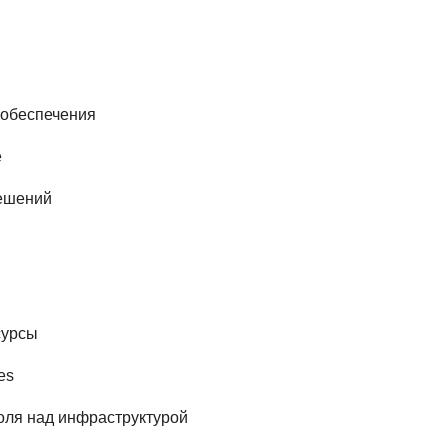
 обеспечения
e
решений
сурсы
es
оля над инфраструктурой