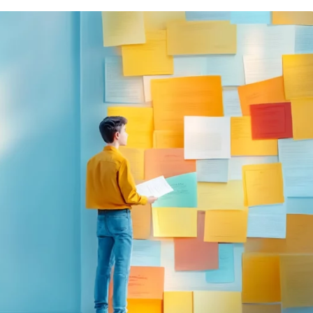
Вайб кодинг
Создание чат-бо
Веб-разработка
Сетевой инжене
Верстка на HTML и CSS
Создание интер
Сетевое админи
J
JavaScript-разработка
Ф
Jira
Фреймворк Reac
jQuery
Фреймворк Djan
Jenkins
Фреймворк Node.
Joomla
Фреймворк Spri
Java Spring Boot
Фреймворк Angu
Фреймворк Larav
A
Фреймворк Flutt
Android-разработка
Фреймворк Vue.j
Apache Kafka