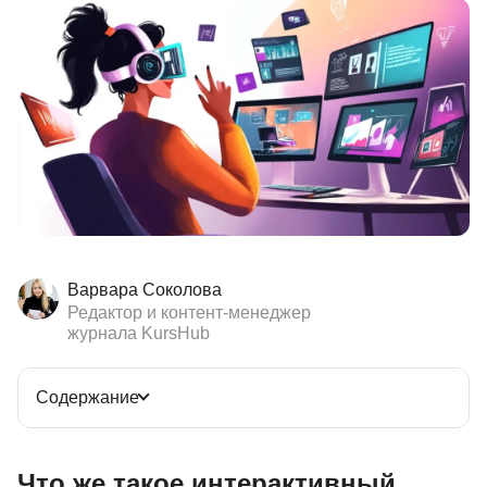
Иностранные языки
Soft Skills
ДПО
Детям
Акции и промокоды
Рейтинг онлайн-школ
Варвара Соколова
Редактор и контент-менеджер
журнала KursHub
Содержание
Что же такое интерактивный