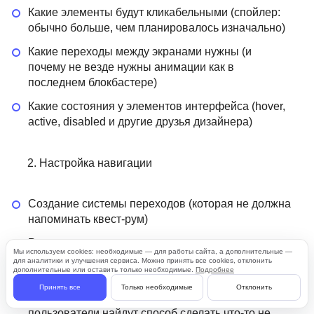
Какие элементы будут кликабельными (спойлер:
обычно больше, чем планировалось изначально)
Какие переходы между экранами нужны (и
почему не везде нужны анимации как в
последнем блокбастере)
Какие состояния у элементов интерфейса (hover,
active, disabled и другие друзья дизайнера)
Настройка навигации
Создание системы переходов (которая не должна
напоминать квест-рум)
Реализация основных пользовательских
Мы используем cookies: необходимые — для работы сайта, а дополнительные —
сценариев (включая те, о которых вспомнили в
для аналитики и улучшения сервиса. Можно принять все cookies, отклонить
дополнительные или оставить только необходимые.
Подробнее
последний момент)
Принять все
Только необходимые
Отклонить
Проработка обработки ошибок (потому что
пользователи найдут способ сделать что-то не