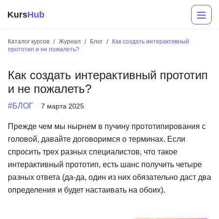
Kurs
Hub
Каталог курсов
Журнал
Блог
Как создать интерактивный
прототип и не пожалеть?
Как создать интерактивный прототип
и не пожалеть?
#БЛОГ
7 марта 2025
Прежде чем мы нырнем в пучину прототипирования с
Разработка
головой, давайте договоримся о терминах. Если
спросить трех разных специалистов, что такое
Маркетинг
интерактивный прототип, есть шанс получить четыре
Дизайн
разных ответа (да-да, один из них обязательно даст два
определения и будет настаивать на обоих).
Аналитика
Менеджмент