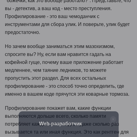
"божечки, как это вообще работало?". Представьте, что
вы - детектив, а ваш код - место преступления.
Профилирование - это ваш чемоданчик с
инструментами для сбора улик. И поверьте, улик будет
предостаточно.
Но зачем вообще заниматься этим мазохизмом,
спросите вы? Ну, если вам нравится гадать на
кофейной гуще, почему ваше приложение работает
медленнее, чем таяние ледников, то можете
пропустить этот раздел. Для всех остальных
профилирование - это способ точно определить, где
именно в вашем коде прячутся эти коварные тормоза.
Профилирование покажет вам, какие функции
выполняются дольше всего, сколько памяти
тчик.
Web-разработчик
Веб-разраб
потребляет каждая часть кода, и даже сколько раз
овень
вызывается та или иная функция. Это как рентген для