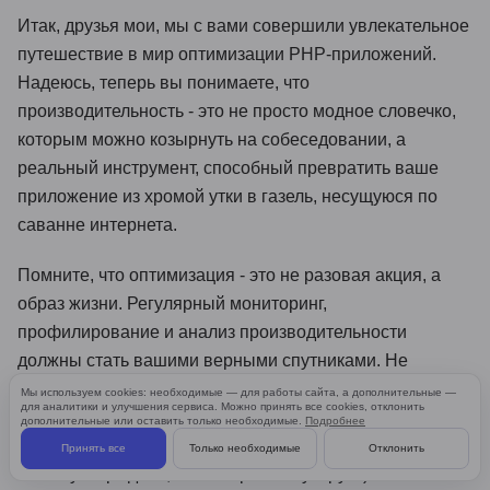
Итак, друзья мои, мы с вами совершили увлекательное
путешествие в мир оптимизации PHP-приложений.
Надеюсь, теперь вы понимаете, что
производительность - это не просто модное словечко,
которым можно козырнуть на собеседовании, а
реальный инструмент, способный превратить ваше
приложение из хромой утки в газель, несущуюся по
саванне интернета.
Помните, что оптимизация - это не разовая акция, а
образ жизни. Регулярный мониторинг,
профилирование и анализ производительности
должны стать вашими верными спутниками. Не
бойтесь экспериментировать с новыми инструментами
Мы используем cookies: необходимые — для работы сайта, а дополнительные —
для аналитики и улучшения сервиса. Можно принять все cookies, отклонить
и подходами. В конце концов, PHP - это язык, который
дополнительные или оставить только необходимые.
Подробнее
постоянно эволюционирует (хотя некоторые злые
Принять все
Только необходимые
Отклонить
языки утверждают, что он просто мутирует).