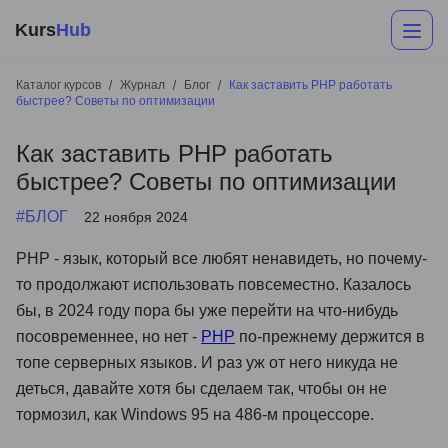
Kurs
Hub
Каталог курсов
Журнал
Блог
Как заставить PHP работать
быстрее? Советы по оптимизации
Как заставить PHP работать
быстрее? Советы по оптимизации
#БЛОГ
22 ноября 2024
PHP - язык, который все любят ненавидеть, но почему-
Разработка
то продолжают использовать повсеместно. Казалось
бы, в 2024 году пора бы уже перейти на что-нибудь
Маркетинг
посовременнее, но нет -
PHP
по-прежнему держится в
Дизайн
топе серверных языков. И раз уж от него никуда не
деться, давайте хотя бы сделаем так, чтобы он не
Аналитика
тормозил, как Windows 95 на 486-м процессоре.
Менеджмент