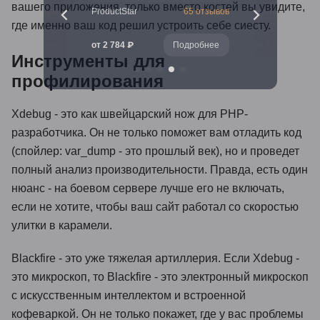
вашего приложения, только вместо костей вы увидите,
260 отзывов
ProductStar
65 отзывов
Нетология
где именно ваш код решил устроить себе сиесту.
Подробнее
от 2 784 ₽
Подробнее
от 5 041 ₽
Инструменты для
профилирования
Xdebug - это как швейцарский нож для PHP-
разработчика. Он не только поможет вам отладить код
(спойлер: var_dump - это прошлый век), но и проведет
полный анализ производительности. Правда, есть один
нюанс - на боевом сервере лучше его не включать,
если не хотите, чтобы ваш сайт работал со скоростью
улитки в карамели.
Blackfire - это уже тяжелая артиллерия. Если Xdebug -
это микроскоп, то Blackfire - это электронный микроскоп
с искусственным интеллектом и встроенной
кофеваркой. Он не только покажет, где у вас проблемы