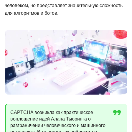
человеком, но представляет значительную сложность
Иностранные языки
для алгоритмов и ботов.
Soft Skills
ДПО
Детям
Акции и промокоды
Рейтинг онлайн-школ
CAPTCHA возникла как практическое
воплощение идей Алана Тьюринга о
разграничении человеческого и машинного
интеллекта. В то время как нейросети и