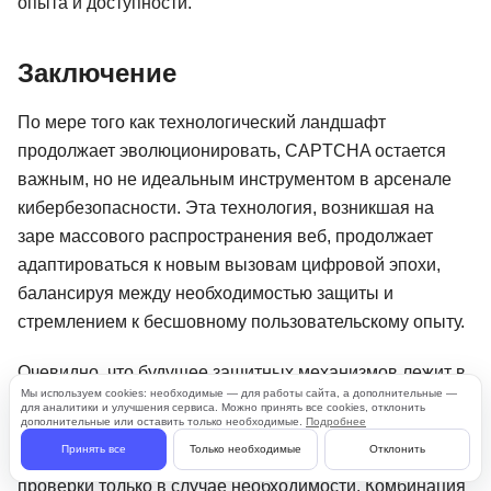
опыта и доступности.
Заключение
По мере того как технологический ландшафт
продолжает эволюционировать, CAPTCHA остается
важным, но не идеальным инструментом в арсенале
кибербезопасности. Эта технология, возникшая на
заре массового распространения веб, продолжает
адаптироваться к новым вызовам цифровой эпохи,
балансируя между необходимостью защиты и
стремлением к бесшовному пользовательскому опыту.
Очевидно, что будущее защитных механизмов лежит в
Мы используем cookies: необходимые — для работы сайта, а дополнительные —
направлении многофакторных, адаптивных систем,
для аналитики и улучшения сервиса. Можно принять все cookies, отклонить
дополнительные или оставить только необходимые.
Подробнее
способных оценивать риски в режиме реального
Принять все
Только необходимые
Отклонить
времени и применять соответствующие меры
проверки только в случае необходимости. Комбинация