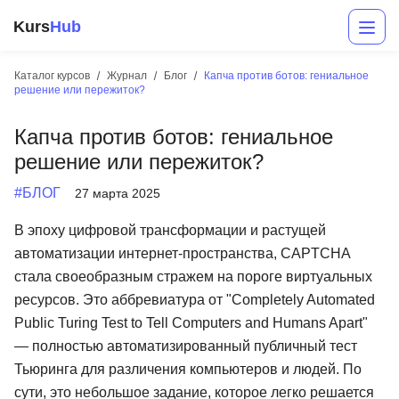
Kurs
Hub
Каталог курсов
Журнал
Блог
Капча против ботов: гениальное
решение или пережиток?
Капча против ботов: гениальное
решение или пережиток?
#БЛОГ
27 марта 2025
В эпоху цифровой трансформации и растущей
Разработка
автоматизации интернет-пространства, CAPTCHA
стала своеобразным стражем на пороге виртуальных
Маркетинг
ресурсов. Это аббревиатура от "Completely Automated
Дизайн
Public Turing Test to Tell Computers and Humans Apart"
— полностью автоматизированный публичный тест
Аналитика
Тьюринга для различения компьютеров и людей. По
Менеджмент
сути, это небольшое задание, которое легко решается