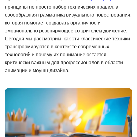
принципы не просто набор технических правил, а
Иностранные языки
своеобразная грамматика визуального повествования,
Soft Skills
которая помогает создавать органичное и
эмоционально резонирующее со зрителем движение.
ДПО
Сегодня мы рассмотрим, как эти классические техники
Детям
трансформируются в контексте современных
технологий и почему их понимание остается
Акции и промокоды
критически важным для профессионалов в области
Рейтинг онлайн-школ
анимации и моушн-дизайна.