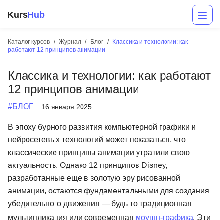
Kurs
Hub
Каталог курсов
Журнал
Блог
Классика и технологии: как
работают 12 принципов анимации
Классика и технологии: как работают
12 принципов анимации
#БЛОГ
16 января 2025
В эпоху бурного развития компьютерной графики и
Разработка
нейросетевых технологий может показаться, что
классические принципы анимации утратили свою
Маркетинг
актуальность. Однако 12 принципов Disney,
Дизайн
разработанные еще в золотую эру рисованной
анимации, остаются фундаментальными для создания
Аналитика
убедительного движения — будь то традиционная
Менеджмент
мультипликация или современная
моушн-графика
. Эти