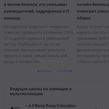
в малом бизнесе: кто связывает
онлайн-бизнеса:
руководителей, подрядчиков и IT-
помогают счита
команду
оборот
Координатор цифрового внедрения
Курсы по юнит-э
помогает превратить купленные CRM,
научить считать 
1С и другие сервисы в работающий
программы дейст
контур. Разбираемся, за что он
нужные навыки? 
отвечает, как оценивает результат
должно входить в
проекта и какие навыки нужны для
инструменты потр
входа в профессию.
собрать первый п
Ведущие школы по анимации и
мультипликации
Bang Bang Education
4.4