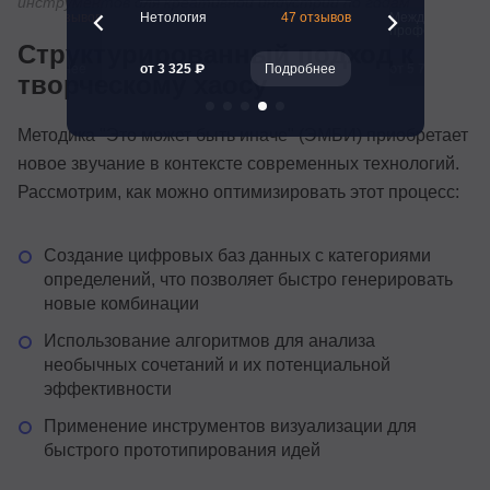
инструментов для креативной индустрии по годам
260 отзывов
Нетология
47 отзывов
Международная
профессий
Структурированный подход к
Подробнее
от 3 325 ₽
Подробнее
от 5 700 ₽
творческому хаосу
Методика "Это может быть иначе" (ЭМБИ) приобретает
новое звучание в контексте современных технологий.
Рассмотрим, как можно оптимизировать этот процесс:
Создание цифровых баз данных с категориями
определений, что позволяет быстро генерировать
новые комбинации
Использование алгоритмов для анализа
необычных сочетаний и их потенциальной
эффективности
Применение инструментов визуализации для
быстрого прототипирования идей