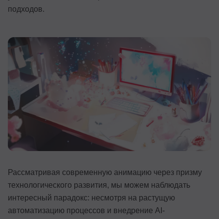
подходов.
Иностранные языки
Soft Skills
ДПО
Детям
Акции и промокоды
Рейтинг онлайн-школ
Рассматривая современную анимацию через призму
технологического развития, мы можем наблюдать
интересный парадокс: несмотря на растущую
автоматизацию процессов и внедрение AI-