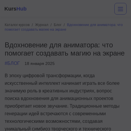
Kurs
Hub
Каталог курсов
Журнал
Блог
Вдохновение для аниматора: что
помогает создавать магию на экране
Вдохновение для аниматора: что
помогает создавать магию на экране
#БЛОГ
18 января 2025
В эпоху цифровой трансформации, когда
Разработка
искусственный интеллект начинает играть все более
значимую роль в креативных индустриях, вопрос
Маркетинг
поиска вдохновения для анимационных проектов
Дизайн
приобретает новое звучание. Традиционные методы
генерации идей встречаются с современными
Аналитика
технологическими возможностями, создавая
Менеджмент
уникальный симбиоз творческого и технического