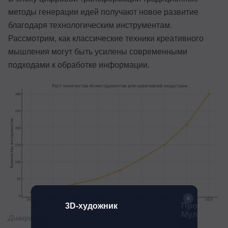
методы генерации идей получают новое развитие
благодаря технологическим инструментам.
Рассмотрим, как классические техники креативного
мышления могут быть усилены современными
подходами к обработке информации.
атор
3D-художник
Профессия
Мультипли
Диаграмма, демонстрирующая рост количества AI-