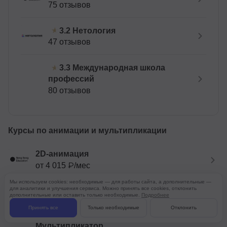
75 отзывов
Нетология
3.2
47 отзывов
Международная школа
3.3
профессий
80 отзывов
Курсы по анимации и мультипликации
2D-анимация
от 4 015 ₽/мес
Мы используем cookies: необходимые — для работы сайта, а дополнительные —
Аниматор-мультипликатор
для аналитики и улучшения сервиса. Можно принять все cookies, отклонить
дополнительные или оставить только необходимые.
Подробнее
от 3 293 ₽/мес
Принять все
Только необходимые
Отклонить
Мультипликатор