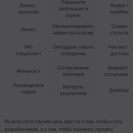
Перевести
Бизнес-
Форма +
требования в
аналитик
workflow
сервис
Автоматизировать
Сервис
Логист
заявки на отгрузку
статусов
HR-
Онбординг нового
Чек-лист +
специалист
сотрудника
доступы
Согласование
Маршруты
Финансист
платежей
согласовани
Руководитель
Контроль
Дашборд
отдела
результатов
Во всех пяти случаях речь идёт не о том, чтобы стать
разработчиком, а о том, чтобы понимать процесс