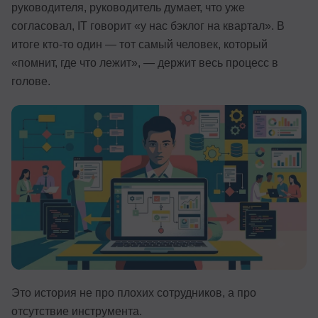
руководителя, руководитель думает, что уже
Иностранные языки
согласовал, IT говорит «у нас бэклог на квартал». В
итоге кто-то один — тот самый человек, который
Soft Skills
«помнит, где что лежит», — держит весь процесс в
ДПО
голове.
Детям
Акции и промокоды
Рейтинг онлайн-школ
Это история не про плохих сотрудников, а про
отсутствие инструмента.