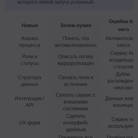
которого любой запуск условный.
Ошибка без
Навык
Зачем нужен
него
Анализ
Понять, что
Автоматизац
процесса
автоматизировать
хаоса
Сервис без
Роли и
Описать логику
владельца и
статусы
маршрутизации
статусов
Дубли,
Структура
Связать поля и
расхождения
данных
источники
«мусор»
Связать сервис с
Интеграции /
Данные живут
внешними
API
изоляции
системами
Сделать
Сервис не
UX форм
интерфейс
используетс
удобным
Проверить все
Ошибки посл