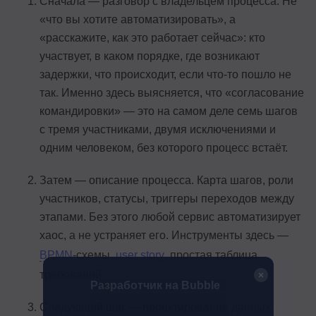
Сначала — разговор с владельцем процесса. Не
«что вы хотите автоматизировать», а
«расскажите, как это работает сейчас»: кто
участвует, в каком порядке, где возникают
задержки, что происходит, если что-то пошло не
так. Именно здесь выясняется, что «согласование
командировки» — это на самом деле семь шагов
с тремя участниками, двумя исключениями и
одним человеком, без которого процесс встаёт.
Затем — описание процесса. Карта шагов, роли
участников, статусы, триггеры переходов между
этапами. Без этого любой сервис автоматизирует
хаос, а не устраняет его. Инструменты здесь —
BPMN
-схемы,
user story
, простая таблица
требований.
Разработчик на Bubble
Следующий шаг — проектирование данных.