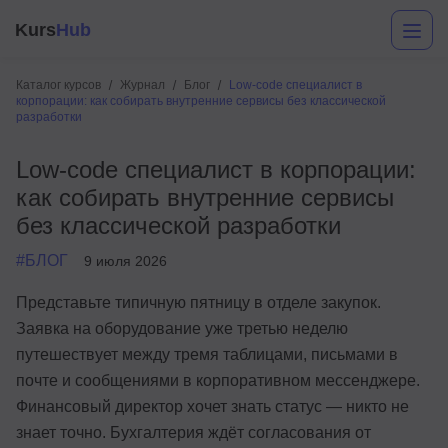
Kurs
Hub
Каталог курсов
Журнал
Блог
Low-code специалист в
корпорации: как собирать внутренние сервисы без классической
разработки
Low-code специалист в корпорации:
как собирать внутренние сервисы
без классической разработки
#БЛОГ
9 июля 2026
Разработка
Представьте типичную пятницу в отделе закупок.
Маркетинг
Заявка на оборудование уже третью неделю
Дизайн
путешествует между тремя таблицами, письмами в
почте и сообщениями в корпоративном мессенджере.
Аналитика
Финансовый директор хочет знать статус — никто не
знает точно. Бухгалтерия ждёт согласования от
Менеджмент