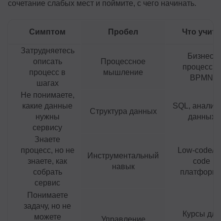
сочетание слабых мест и поймите, с чего начинать.
Симптом
Пробел
Что учить
Затрудняетесь
Бизнес-
описать
Процессное
процессы,
процесс в
мышление
BPMN
шагах
Не понимаете,
какие данные
SQL, аналит
Структура данных
нужны
данных
сервису
Знаете
процесс, но не
Low-code/n
Инструментальный
знаете, как
code
навык
собрать
платформ
сервис
Понимаете
задачу, но не
Курсы для
можете
Управление