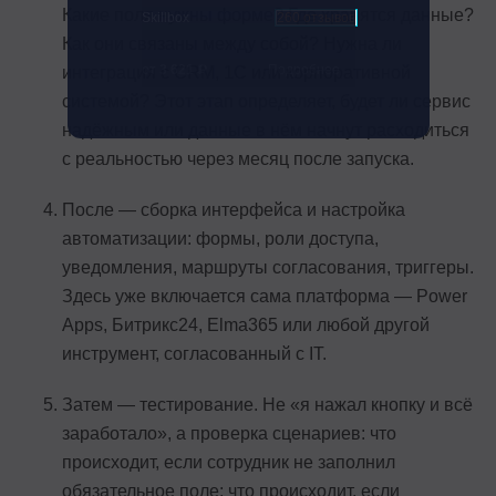
Какие поля нужны форме? Где хранятся данные?
Skillbox
260 отзывов
Как они связаны между собой? Нужна ли
от 3 621 ₽
Подробнее
интеграция с CRM, 1С или корпоративной
системой? Этот этап определяет, будет ли сервис
надёжным или данные в нём начнут расходиться
с реальностью через месяц после запуска.
После — сборка интерфейса и настройка
автоматизации: формы, роли доступа,
уведомления, маршруты согласования, триггеры.
Здесь уже включается сама платформа — Power
Apps, Битрикс24, Elma365 или любой другой
инструмент, согласованный с IT.
Затем — тестирование. Не «я нажал кнопку и всё
заработало», а проверка сценариев: что
происходит, если сотрудник не заполнил
обязательное поле; что происходит, если