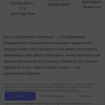
руководител
согласовать с
внедрением
бизнес-анал
IT и
руководством
Если слабых мест несколько — это нормально.
Большинство специалистов начинают именно так:
хорошо знают свой процесс, но не умеют его описать
формально; или умеют описывать, но не понимают, как
данные должны быть устроены. Важно не то, сколько
пробелов, а то, с какого из них начать — и в
правильном порядке.
Универсальное правило здесь простое: сначала
Мы используем cookies: необходимые — для работы сайта, а дополнительные —
для аналитики и улучшения сервиса. Можно принять все cookies, отклонить
процесс, потом данные, потом инструмент. Специалист,
дополнительные или оставить только необходимые.
Подробнее
который пропускает первые два шага и сразу идёт на
Принять все
Только необходимые
Отклонить
курс по платформе, рискует научиться нажимать