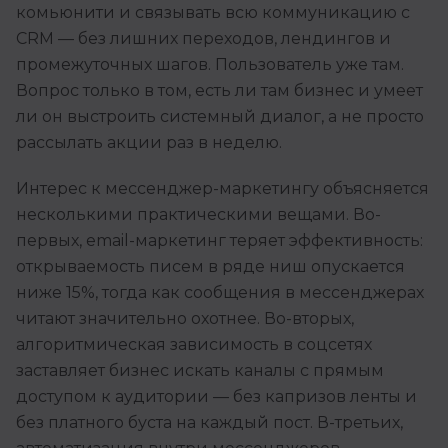
комьюнити и связывать всю коммуникацию с
Иностранные языки
CRM — без лишних переходов, лендингов и
промежуточных шагов. Пользователь уже там.
Soft Skills
Вопрос только в том, есть ли там бизнес и умеет
ДПО
ли он выстроить системный диалог, а не просто
рассылать акции раз в неделю.
Детям
Акции и промокоды
Интерес к мессенджер-маркетингу объясняется
несколькими практическими вещами. Во-
Рейтинг онлайн-школ
первых, email-маркетинг теряет эффективность:
открываемость писем в ряде ниш опускается
ниже 15%, тогда как сообщения в мессенджерах
читают значительно охотнее. Во-вторых,
алгоритмическая зависимость в соцсетях
заставляет бизнес искать каналы с прямым
доступом к аудитории — без капризов ленты и
без платного буста на каждый пост. В-третьих,