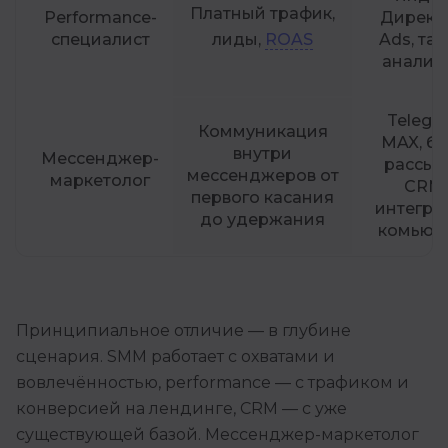
Платный трафик,
Performance-
Директ,
специалист
лиды,
ROAS
Ads, тар
аналит
Telegr
Коммуникация
MAX, бо
внутри
Мессенджер-
рассыл
мессенджеров от
маркетолог
CRM
первого касания
интегра
до удержания
комьюн
Принципиальное отличие — в глубине
сценария. SMM работает с охватами и
вовлечённостью, performance — с трафиком и
конверсией на лендинге, CRM — с уже
существующей базой. Мессенджер-маркетолог