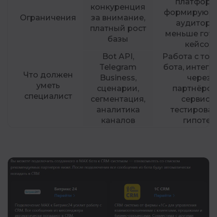
платформ
конкуренция
формирующ
Ограничения
за внимание,
аудитори
платный рост
меньше гот
базы
кейсов
Bot API,
Работа с то
Telegram
бота, интегр
Что должен
Business,
через
уметь
сценарии,
партнёрск
специалист
сегментация,
сервисы
аналитика
тестирова
каналов
гипотез