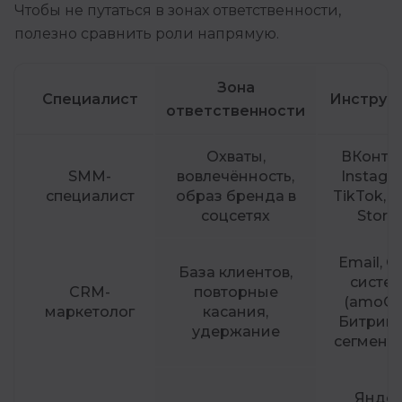
Чтобы не путаться в зонах ответственности,
полезно сравнить роли напрямую.
Зона
Специалист
Инструм
ответственности
Охваты,
ВКонтак
SMM-
вовлечённость,
Instagra
специалист
образ бренда в
TikTok, R
соцсетях
Storie
Email, 
База клиентов,
систе
CRM-
повторные
(amoC
маркетолог
касания,
Битрикс
удержание
сегмент
Яндек