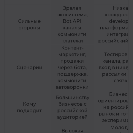
Зрелая
Низкая
экосистема,
конкуренц
Сильные
Bot API,
developer
стороны
каналы,
платформа, 
комьюнити,
интеграци
платежи
российский 
Контент-
маркетинг,
Тестирова
продажи
канала, ра
Сценарии
через бота,
вход в нишу, 
поддержка,
рассылки, 
комьюнити,
связки
автоворонки
Бизнесам
Большинству
ориентиров
Кому
бизнесов с
на российс
подходит
российской
рынок и гото
аудиторией
эксперимен
Молода
Высокая