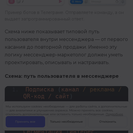
Пример ботов в Телеграме. Отправляете команду, а он
выдает запрограммированный ответ.
Схема ниже показывает типовой путь
пользователя внутри мессенджера — от первого
касания до повторной продажи. Именно эту
логику мессенджер-маркетолог должен уметь
проектировать, описывать и настраивать.
Схема: путь пользователя в мессенджере
Подписка 
(
канал 
/ реклама /
QR-код / сайт
)
Мы используем cookies: необходимые — для работы сайта, а дополнительные
↓ 
— для аналитики и улучшения сервиса. Можно принять все cookies,
отклонить дополнительные или оставить только необходимые.
Подробнее
Принять все
Только необходимые
Отклонить
Приветственный бот → 
Сегментация 
(
интерес, 