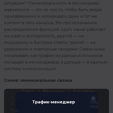
ситуации? Омниканальность в мессенджер-
маркетинге — это не про то, чтобы быть везде
одновременно и копировать один и тот же
контент в пять каналов. Это про осознанное
распределение функций: один канал работает
на охват и экспертность, другой — на
поддержку и быстрые ответы, третий — на
удержание и повторные продажи. Схема ниже
показывает, как трафик из разных источников
попадает в мессенджеры, а дальше — в единую
систему коммуникации.
Схема: омниканальная связка
Сайт 
/ Реклама /
 Соцсети 
я
Трафик-менеджер
Обучение
↓
маркетин
г с нуля