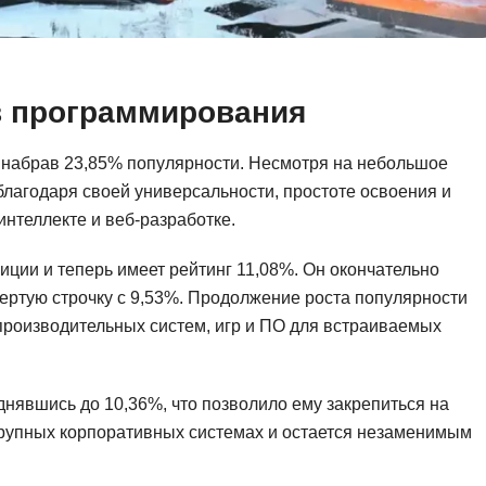
Фреймворк Symf
ASP.NET
Ansible
T
в программирования
Arduino
TypeScript
Android Studio
Tilda
, набрав 23,85% популярности. Несмотря на небольшое
Active Directory
Terraform
благодаря своей универсальности, простоте освоения и
нтеллекте и веб-разработке.
Apache Airflow
Three.js
Asterisk
иции и теперь имеет рейтинг 11,08%. Он окончательно
V
API
вертую строчку с 9,53%. Продолжение роста популярности
VR/AR-разработ
производительных систем, игр и ПО для встраиваемых
Р
VMware
Разработка мобильных
Visual Studio Co
приложений
нявшись до 10,36%, что позволило ему закрепиться на
R
 крупных корпоративных системах и остается незаменимым
Разработка игр
Rust
Разработка игр на Unity