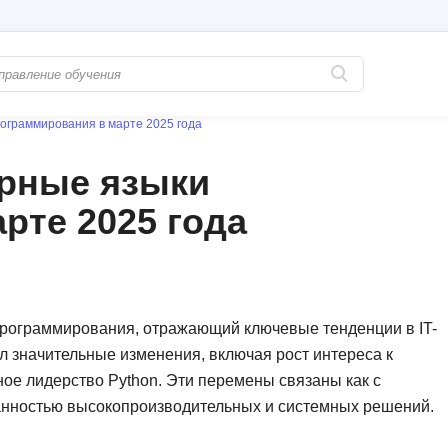
ограммирования в марте 2025 года
Популярные
PostgreSQL
рные языки
Python-разработка
Pascal
рте 2025 года
Java-разработка
Postman
QA-тестирование
Perl
Информационная безопасность
Powershell
Разработка на языке C#
PyQt
программирования, отражающий ключевые тенденции в IT-
л значительные изменения, включая рост интереса к
Системное администрирование
Prometheus
ое лидерство Python. Эти перемены связаны как с
Golang-разработка
С
ванностью высокопроизводительных и системных решений.
В
Создание сайто