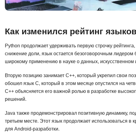
Как изменился рейтинг языко
Python продолжает удерживать первую строчку рейтинга
снижение доли, язык остается безоговорочным лидером 
широкому применению в науке о данных, искусственном и
Вторую позицию занимает C++, который укрепил свои поз
обошел язык C, который в этом месяце опустился на чет
C++ объясняется его важной ролью в разработке высоко
решений.
Java также продемонстрировал позитивную динамику, под
третьем месте. Этот язык продолжает использоваться в
для Android-разработки.