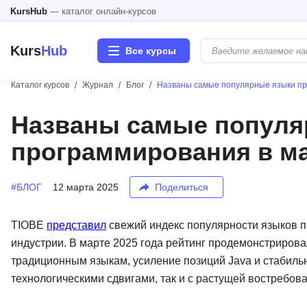
KursHub
— каталог онлайн-курсов
Kurs
Hub
Все курсы
Каталог курсов
Журнал
Блог
Названы самые популярные языки пр
Разработка
Названы самые популя
программирования в ма
Маркетинг
Дизайн
#БЛОГ
12 марта 2025
Поделиться
Аналитика
TIOBE
представил
свежий индекс популярности языков 
индустрии. В марте 2025 года рейтинг продемонстрирова
Менеджмент
традиционным языкам, усиление позиций Java и стабильн
технологическими сдвигами, так и с растущей востребо
Иностранные языки