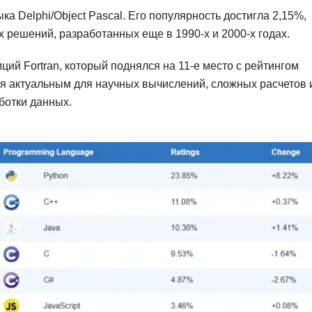
Ruby
 Delphi/Object Pascal. Его популярность достигла 2,15%,
Разработка на языке C и C++
решений, разработанных еще в 1990-х и 2000-х годах.
RabbitMQ
Разработка на Kotlin
React Native
Разработка игр на Unreal Engine
й Fortran, который поднялся на 11-е место с рейтингом
тся актуальным для научных вычислений, сложных расчетов 
L
Работа с GIT
ботки данных.
Linux
Разработка на языке Swift
LibGDX
Реверс инжиниринг
Робототехника для взрослых
K
Ручное тестирование
Kubernetes
I
М
iOS разработка
Микросервисная
IoT
Т
F
Тестирование иг