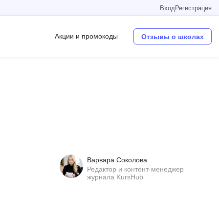
Вход
Регистрация
Акции и промокоды
Отзывы о школах
Операционные системы
W
Wordpress
Webflow
Webpack
Варвара Соколова
O
Редактор и контент-менеджер
журнала KursHub
Oracle SQL
OSINT
в
Objective-C