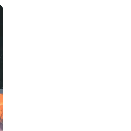
тов
OpenStack
р
OpenCart
нет магазина
Z
стрирование
Zabbix
H
tJS
Hadoop
go
M
js
MS Access
ng
MongoDB
lar
MySQL
el
Microsoft Azure
er
MODX
s