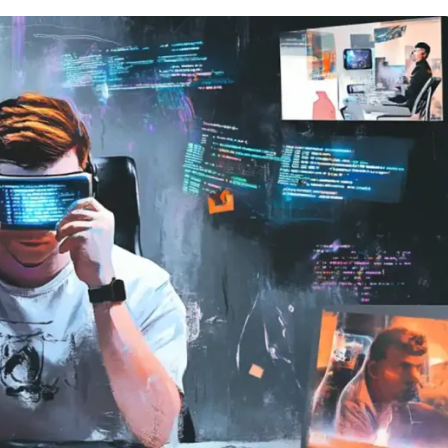
Вайб кодинг
Создание чат-бо
Веб-разработка
Сетевой инжене
Верстка на HTML и CSS
Создание интер
Сетевое админи
J
JavaScript-разработка
Ф
Jira
Фреймворк Reac
jQuery
Фреймворк Djan
Jenkins
Фреймворк Node.
Joomla
Фреймворк Spri
Java Spring Boot
Фреймворк Angu
Фреймворк Larav
A
Фреймворк Flutt
Android-разработка
Фреймворк Vue.j
Apache Kafka