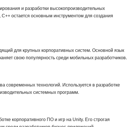
NestJS
Bootstrap
ирования и разработки высокопроизводительных
Nginx
Bash
, C++ остается основным инструментом для создания
Nuxt.js
Bubble
NoSQL
0 ... 9
У
1C программирование
ящий для крупных корпоративных систем. Основной язык
Управление разр
1С Битрикс
раняет свою популярность среди мобильных разработчиков.
Управление дро
1С Администрирование
О
P
ООП
а современных технологий. Используется в разработке
PHP-разработка
изводительных системных программ.
отке корпоративного ПО и игр на Unity. Его строгая
ым среди разработчиков бизнес-приложений.