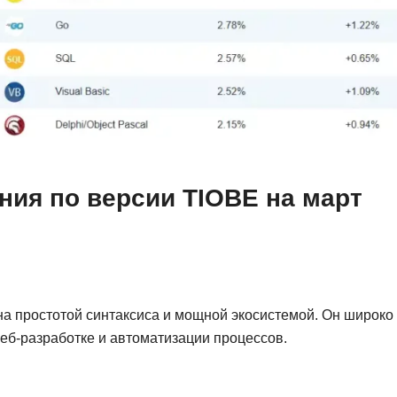
Frontend-разработка
А
FullStack-разработка
Автоматизация 
Flask
Алгоритмы и стр
FastAPI
Администрирова
D
Архитектор ПО
DevOps
Администрирова
ния по версии TIOBE на март
Docker
Б
Dart
Белый хакер
Drupal
Базы данных
DataLens
Блокчейн
на простотой синтаксиса и мощной экосистемой. Он широко
Delphi
еб-разработке и автоматизации процессов.
N
B
No-Code разраб
Backend разработка