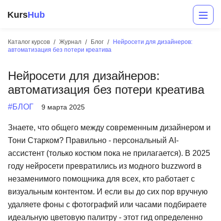
Kurs
Hub
Каталог курсов
Журнал
Блог
Нейросети для дизайнеров:
автоматизация без потери креатива
Нейросети для дизайнеров:
автоматизация без потери креатива
#БЛОГ
9 марта 2025
Знаете, что общего между современным дизайнером и
Разработка
Тони Старком? Правильно - персональный AI-
ассистент (только костюм пока не прилагается). В 2025
Маркетинг
году нейросети превратились из модного buzzword в
Дизайн
незаменимого помощника для всех, кто работает с
визуальным контентом. И если вы до сих пор вручную
Аналитика
удаляете фоны с фотографий или часами подбираете
Менеджмент
идеальную цветовую палитру - этот гид определенно