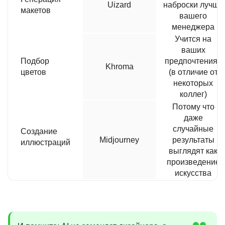
Uizard
наброски лучше
макетов
вашего
менеджера
Учится на
ваших
Подбор
предпочтениях
Khroma
цветов
(в отличие от
некоторых
коллег)
Потому что
даже
случайные
Создание
Midjourney
результаты
иллюстраций
выглядят как
произведение
искусства