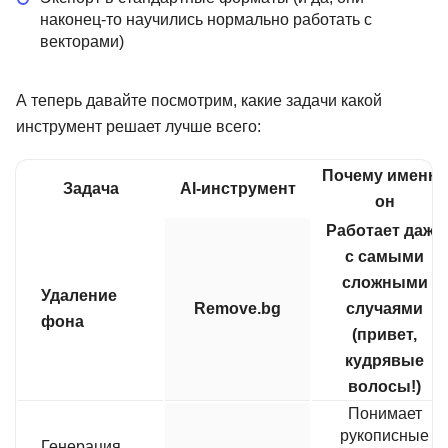
наконец-то научились нормально работать с
векторами)
А теперь давайте посмотрим, какие задачи какой
инструмент решает лучше всего:
Почему именно
Задача
AI-инструмент
он
Работает даже
с самыми
сложными
Удаление
Remove.bg
случаями
фона
(привет,
кудрявые
волосы!)
Понимает
рукописные
Генерация