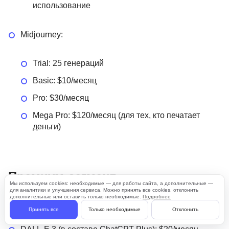
использование
Midjourney:
Trial: 25 генераций
Basic: $10/месяц
Pro: $30/месяц
Mega Pro: $120/месяц (для тех, кто печатает
деньги)
Премиум-сегмент
Мы используем cookies: необходимые — для работы сайта, а дополнительные —
для аналитики и улучшения сервиса. Можно принять все cookies, отклонить
дополнительные или оставить только необходимые.
Подробнее
(для тех, кто серьезно относится к инструментам)
Принять все
Только необходимые
Отклонить