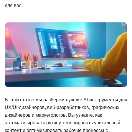
для вас.
Иностранные языки
Soft Skills
ДПО
Детям
Акции и промокоды
Рейтинг онлайн-школ
В этой статье мы разберем лучшие AI-инструменты для
UX/UI-дизайнеров, веб-разработчиков, графических
дизайнеров и маркетологов. Вы узнаете, как
автоматизировать рутину, генерировать уникальный
контент и оптимизировать рабочие процессы с