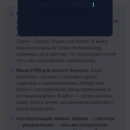
Skillbox
260 отзывов
Лендинг услуги с формой заявки,
от 3 621 ₽
Подробнее
уведомлением в Telegram и записью
лида
в
CRM.
Классический запрос малого бизнеса.
Инструменты: Tilda или Webflow + Make или
Zapier + Google Sheets или Notion. В кейсе
важно показать не только внешний вид
страницы, но и цепочку: что происходит после
того, как пользователь нажал кнопку.
Мини-CRM для малого бизнеса.
База
клиентов с полями, статусами сделок,
задачами и напоминаниями. Airtable или
Notion с настроенными представлениями и
автоматизациями. В кейсе — логика работы,
какие поля и зачем, как менеджер работает с
базой ежедневно.
Автоматизация заявок: форма → таблица
→ уведомление → письмо покупателю.