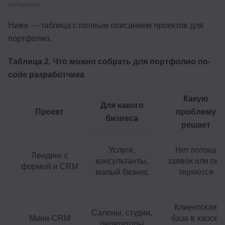
процессы.
Ниже — таблица с полным описанием проектов для
портфолио.
Таблица 2. Что можно собрать для портфолио no-
code разработчика
Какую
Для какого
Проект
проблему
бизнеса
решает
Услуги,
Нет потока
Лендинг с
консультанты,
заявок или они
формой и CRM
малый бизнес
теряются
Клиентская
Салоны, студии,
Мини-CRM
база в хаосе,
репетиторы