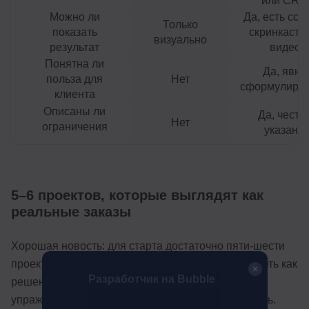
или CRM
Можно ли
Да, есть ссы
Только
показать
скринкаст 
визуально
результат
видео
Понятна ли
Да, явно
польза для
Нет
сформулиро
клиента
Описаны ли
Да, честн
Нет
ограничения
указаны
5–6 проектов, которые выглядят как
реальные заказы
Хорошая новость: для старта достаточно пяти-шести
проектов. Плохая: каждый из них должен выглядеть как
Разработчик на Bubble
решение реальной задачи, а не как учебное
упражнение. Вот варианты, которые стоит собрать.