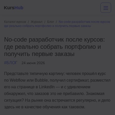
Kurs
Hub
Каталог курсов
Журнал
Блог
No-code разработчик после курсов:
где реально собрать портфолио и получить первые заказы
No-code разработчик после курсов:
где реально собрать портфолио и
получить первые заказы
#БЛОГ
24 июня 2026
Разработка
Представьте типичную картину: человек прошёл курс
по Webflow или Bubble, получил сертификат, разместил
Маркетинг
его на странице в LinkedIn — и с удивлением
Дизайн
обнаружил, что заказов это не прибавило. Знакомая
ситуация? На рынке она встречается регулярно, и дело
Аналитика
здесь не в качестве обучения как таковом.
Менеджмент