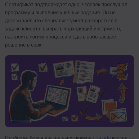
Сертификат подтверждает одно: человек прослушал
Иностранные языки
программу и выполнил учебные задания. Он не
Soft Skills
доказывает, что специалист умеет разобраться в
задаче клиента, выбрать подходящий инструмент,
ДПО
настроить логику процесса и сдать работающее
решение в срок.
Детям
Акции и промокоды
Рейтинг онлайн-школ
Проблема большинства выпускников
no-code
курсов —