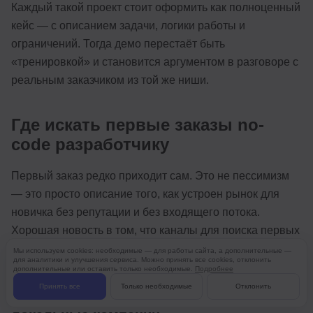
Каждый такой проект стоит оформить как полноценный
кейс — с описанием задачи, логики работы и
ограничений. Тогда демо перестаёт быть
«тренировкой» и становится аргументом в разговоре с
реальным заказчиком из той же ниши.
Где искать первые заказы no-
code разработчику
Первый заказ редко приходит сам. Это не пессимизм
— это просто описание того, как устроен рынок для
новичка без репутации и без входящего потока.
Хорошая новость в том, что каналы для поиска первых
задач существуют, они работают — но у каждого есть
Мы используем cookies: необходимые — для работы сайта, а дополнительные —
для аналитики и улучшения сервиса. Можно принять все cookies, отклонить
своя логика, своя скорость и свои подводные камни.
дополнительные или оставить только необходимые.
Подробнее
Принять все
Только необходимые
Отклонить
Ближний круг, малый бизнес и