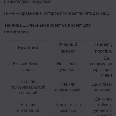
ни выглядела визуально.
Ниже — сравнение, которое помогает понять разницу.
Таблица 1. Учебный проект vs проект для
портфолио
Учебный
Проект д
Критерий
проект
портфол
Да,
Есть ли бизнес-
Нет, задача
сформулиро
задача
учебная
через пробл
клиента
Есть ли
Нет или
Да, описан 
пользовательский
формальный
пользовате
сценарий
Да, форма
Есть ли
Редко, только
таблица 
интеграции
базовые
уведомлен