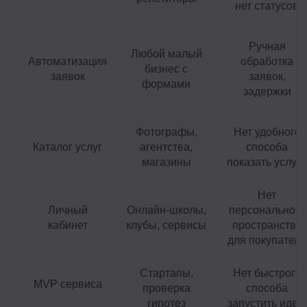
нет статусов
Ручная
Любой малый
Автоматизация
обработка
бизнес с
заявок
заявок,
формами
задержки
Фотографы,
Нет удобного
Каталог услуг
агентства,
способа
магазины
показать услуги
Нет
Личный
Онлайн-школы,
персонального
кабинет
клубы, сервисы
пространства
для покупателя
Стартапы,
Нет быстрого
MVP сервиса
проверка
способа
гипотез
запустить идею