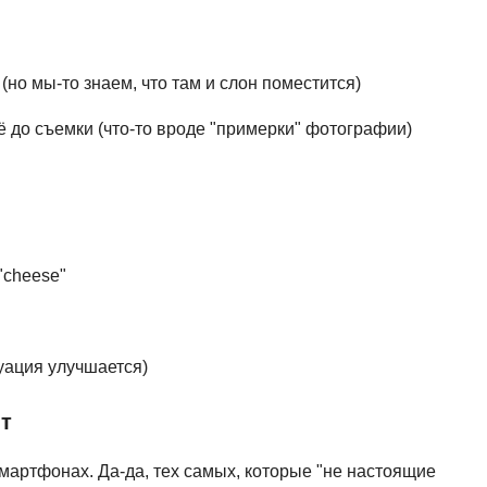
NestJS
Bootstrap
Nginx
Bash
Nuxt.js
но мы-то знаем, что там и слон поместится)
Bubble
NoSQL
 до съемки (что-то вроде "примерки" фотографии)
0 ... 9
У
1C программирование
Управление разр
1С Битрикс
Управление дро
1С Администрирование
"cheese"
О
P
ООП
PHP-разработка
уация улучшается)
т
мартфонах. Да-да, тех самых, которые "не настоящие