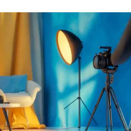
Вайб кодинг
Создание чат-бо
Веб-разработка
Сетевой инжене
Верстка на HTML и CSS
Создание интер
Сетевое админи
J
JavaScript-разработка
Ф
Jira
Фреймворк Reac
jQuery
Фреймворк Djan
Jenkins
Фреймворк Node.
Joomla
Фреймворк Spri
Java Spring Boot
Фреймворк Angu
Фреймворк Larav
A
Фреймворк Flutt
Android-разработка
Фреймворк Vue.j
Apache Kafka