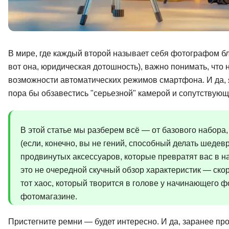
В мире, где каждый второй называет себя фотографом бл
вот она, юридическая дотошность), важно понимать, что
возможности автоматических режимов смартфона. И да, я
пора бы обзавестись "серьезной" камерой и сопутствую
В этой статье мы разберем всё — от базового набора,
(если, конечно, вы не гений, способный делать шедевр
продвинутых аксессуаров, которые превратят вас в нас
это не очередной скучный обзор характеристик — ско
тот хаос, который творится в голове у начинающего 
фотомагазине.
Пристегните ремни — будет интересно. И да, заранее пр