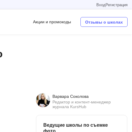
Вход
Регистрация
Акции и промокоды
Отзывы о школах
Операционные системы
о
W
Wordpress
Webflow
Webpack
Варвара Соколова
O
Редактор и контент-менеджер
журнала KursHub
Oracle SQL
OSINT
Ведущие школы по съемке
в
фото
Objective-C