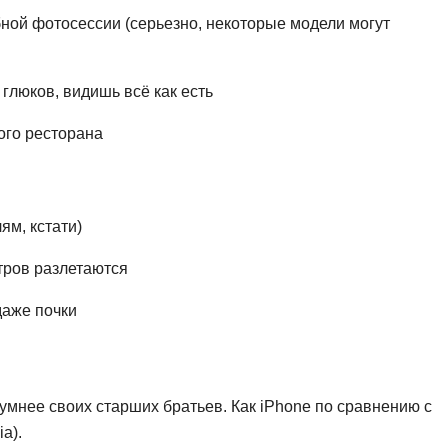
Frontend-разработка
ной фотосессии (серьезно, некоторые модели могут
А
FullStack-разработка
Автоматизация 
Flask
глюков, видишь всё как есть
Алгоритмы и стр
FastAPI
Администрирова
ого ресторана
D
Архитектор ПО
DevOps
Администрирова
Docker
ям, кстати)
Б
Dart
етров разлетаются
Белый хакер
Drupal
Базы данных
даже почки
DataLens
Блокчейн
Delphi
N
B
 умнее своих старших братьев. Как iPhone по сравнению с
No-Code разраб
a).
Backend разработка