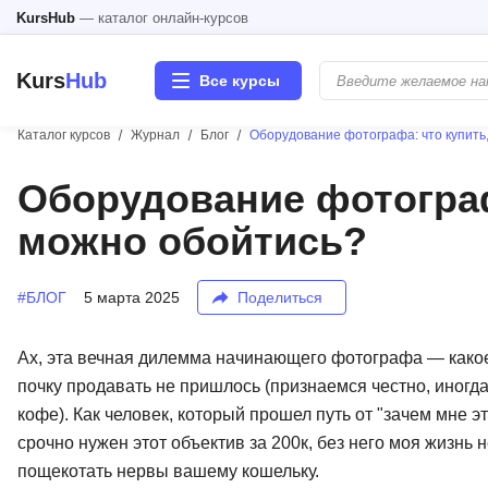
KursHub
— каталог онлайн-курсов
Kurs
Hub
Все курсы
Каталог курсов
Журнал
Блог
Оборудование фотографа: что купить,
Разработка
Оборудование фотографа
можно обойтись?
Маркетинг
Дизайн
#БЛОГ
5 марта 2025
Поделиться
Аналитика
Ах, эта вечная дилемма начинающего фотографа — какое 
почку продавать не пришлось (признаемся честно, иногд
Менеджмент
кофе). Как человек, который прошел путь от "зачем мне э
срочно нужен этот объектив за 200к, без него моя жизнь
Иностранные языки
пощекотать нервы вашему кошельку.