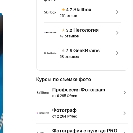
тов
OpenStack
Skillbox
4.7
261 отзыв
р
OpenCart
нет магазина
Нетология
3.2
Z
47 отзывов
стрирование
Zabbix
GeekBrains
2.8
H
68 отзывов
tJS
Hadoop
go
M
Курсы по съемке фото
js
MS Access
Профессия Фотограф
ng
от 6 295 ₽/мес
MongoDB
lar
MySQL
el
Фотограф
от 2 264 ₽/мес
Microsoft Azure
er
MODX
s
Фотография с нуля до PRO