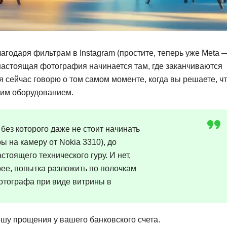
Фреймворк Symf
ASP.NET
Ansible
T
Arduino
TypeScript
агодаря фильтрам в Instagram (простите, теперь уже Meta 
 настоящая фотография начинается там, где заканчиваются
Android Studio
Tilda
 сейчас говорю о том самом моменте, когда вы решаете, ч
Active Directory
Terraform
щим оборудованием.
Apache Airflow
Three.js
Asterisk
V
 без которого даже не стоит начинать
API
ы на камеру от Nokia 3310), до
VR/AR-разработ
тоящего технического гуру. И нет,
Р
VMware
рее, попытка разложить по полочкам
Разработка мобильных
Visual Studio Co
фотографа при виде витрины в
приложений
R
Разработка игр
Rust
ошу прощения у вашего банковского счета.
Разработка игр на Unity