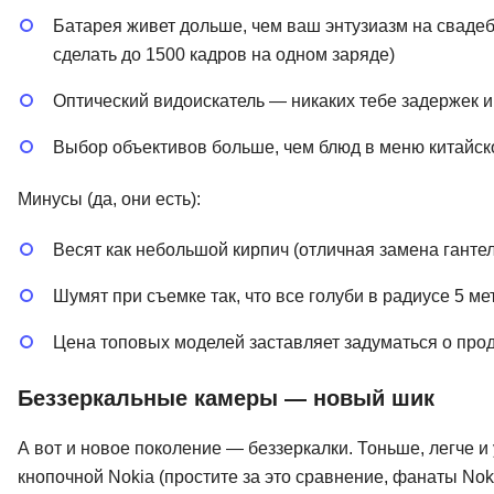
Батарея живет дольше, чем ваш энтузиазм на свадеб
сделать до 1500 кадров на одном заряде)
Оптический видоискатель — никаких тебе задержек и 
Выбор объективов больше, чем блюд в меню китайск
Минусы (да, они есть):
Весят как небольшой кирпич (отличная замена гантел
Шумят при съемке так, что все голуби в радиусе 5 м
Цена топовых моделей заставляет задуматься о про
Беззеркальные камеры — новый шик
А вот и новое поколение — беззеркалки. Тоньше, легче и
кнопочной Nokia (простите за это сравнение, фанаты Noki