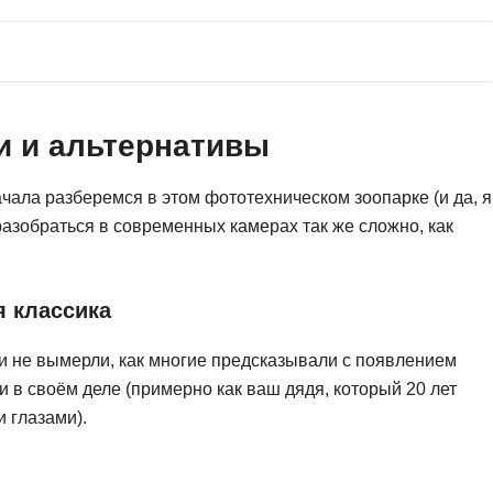
Ruby
Разработка на языке C и C++
RabbitMQ
Разработка на Kotlin
React Native
Разработка игр на Unreal Engine
и и альтернативы
L
Работа с GIT
Linux
Разработка на языке Swift
чала разберемся в этом фототехническом зоопарке (и да, я
LibGDX
Реверс инжиниринг
разобраться в современных камерах так же сложно, как
Робототехника для взрослых
K
Ручное тестирование
Kubernetes
 классика
I
М
и не вымерли, как многие предсказывали с появлением
iOS разработка
Микросервисная
и в своём деле (примерно как ваш дядя, который 20 лет
IoT
 глазами).
Т
F
Тестирование иг