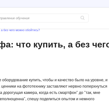
 а без чего можно обойтись?
Популярные
PostgreSQL
: что купить, а без чег
Python-разработка
Pascal
Java-разработка
Postman
QA-тестирование
Perl
Информационная безопасность
Powershell
Разработка на языке C#
PyQt
оборудование купить, чтобы и качество было на уровне, и
а ценники на фототехнику заставляют нервно поперхнуться
Системное администрирование
Prometheus
та дорогущая камера, когда есть смартфон" до "так, мне
Golang-разработка
С
 неполноценна", спешу поделиться опытом и немного
В
Создание сайто