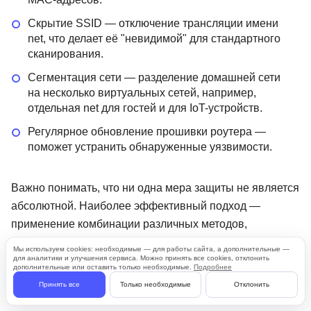
Скрытие SSID — отключение трансляции имени
net, что делает её "невидимой" для стандартного
сканирования.
Сегментация сети — разделение домашней сети
на несколько виртуальных сетей, например,
отдельная net для гостей и для IoT-устройств.
Регулярное обновление прошивки роутера —
поможет устранить обнаруженные уязвимости.
Важно понимать, что ни одна мера защиты не является
абсолютной. Наиболее эффективный подход —
применение комбинации различных методов,
адаптированных под конкретные потребности и
Мы используем cookies: необходимые — для работы сайта, а дополнительные —
для аналитики и улучшения сервиса. Можно принять все cookies, отклонить
условия использования net.
дополнительные или оставить только необходимые.
Подробнее
Принять все
Только необходимые
Отклонить
Чем опасны открытые сети