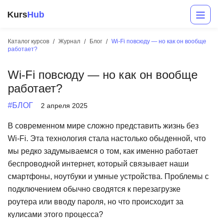
Kurs
Hub
Каталог курсов
Журнал
Блог
Wi-Fi повсюду — но как он вообще
работает?
Wi-Fi повсюду — но как он вообще
работает?
#БЛОГ
2 апреля 2025
В современном мире сложно представить жизнь без
Разработка
Wi-Fi. Эта технология стала настолько обыденной, что
мы редко задумываемся о том, как именно работает
Маркетинг
беспроводной интернет, который связывает наши
Дизайн
смартфоны, ноутбуки и умные устройства. Проблемы с
подключением обычно сводятся к перезагрузке
Аналитика
роутера или вводу пароля, но что происходит за
Менеджмент
кулисами этого процесса?