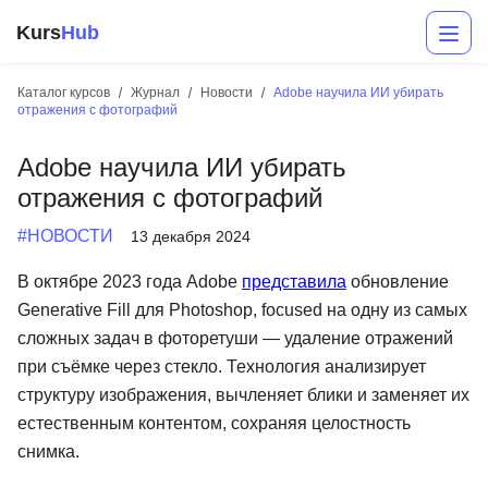
Kurs
Hub
Каталог курсов
Журнал
Новости
Adobe научила ИИ убирать
отражения с фотографий
Adobe научила ИИ убирать
отражения с фотографий
#НОВОСТИ
13 декабря 2024
В октябре 2023 года Adobe
представила
обновление
Разработка
Generative Fill для Photoshop, focused на одну из самых
сложных задач в фоторетуши — удаление отражений
Маркетинг
при съёмке через стекло. Технология анализирует
Дизайн
структуру изображения, вычленяет блики и заменяет их
естественным контентом, сохраняя целостность
Аналитика
снимка.
Менеджмент