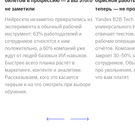
билетом в профессию — а вы этого
офисной работы
не заметили
теперь — не пр
Нейросети незаметно превратились из
Yandex B2B Tech
эксперимента в обычный рабочий
универсального И
инструмент: 63% работодателей и
отвечает текстом
сотрудников относятся к ним
рабочие операции
положительно, а 60% компаний уже
отчётов. Компани
ждут от людей базовых ИИ-навыков.
закроет 30–50% 
Быстрее всего планка растёт в
сотрудников. Объ
маркетинге, контенте и аналитике.
про увольнения, а
Рассказываем, кого это касается
что вам платят.
первым и на что смотреть при выборе
обучения.