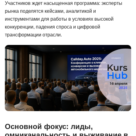
Участников ждет насыщенная программа: эксперты
Иностранные языки
рынка поделятся кейсами, аналитикой и
инструментами для работы в условиях высокой
Soft Skills
конкуренции, падения спроса и цифровой
ДПО
трансформации отрасли.
Детям
Акции и промокоды
Рейтинг онлайн-школ
Основной фокус: лиды,
омниканальность и выживание в