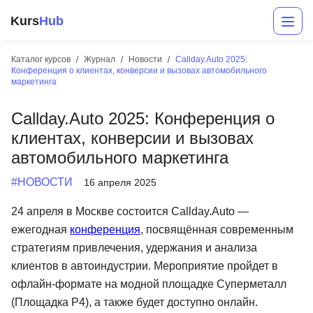
Kurs
Hub
Каталог курсов
Журнал
Новости
Callday.Auto 2025:
Конференция о клиентах, конверсии и вызовах автомобильного
маркетинга
Callday.Auto 2025: Конференция о
клиентах, конверсии и вызовах
автомобильного маркетинга
#НОВОСТИ
16 апреля 2025
Разработка
24 апреля в Москве состоится Callday.Auto —
Маркетинг
ежегодная
конференция
, посвящённая современным
Дизайн
стратегиям привлечения, удержания и анализа
клиентов в автоиндустрии. Мероприятие пройдет в
Аналитика
офлайн-формате на модной площадке Суперметалл
(Площадка Р4), а также будет доступно онлайн.
Менеджмент