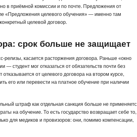
Ruby
чно в приёмной комиссии и по почте. Предложения от
Разработка на языке C и C++
еле «Предложения целевого обучения» — именно там
RabbitMQ
Разработка на Kotlin
 конкретный целевой договор.
React Native
Разработка игр на Unreal Engine
L
Работа с GIT
ора: срок больше не защищает
Linux
Разработка на языке Swift
с-релизы, касается расторжения договора. Раньше «окно
LibGDX
Реверс инжиниринг
и — студент мог отказаться от обязательств почти без
Робототехника для взрослых
K
т отказывается от целевого договора на втором курсе,
Ручное тестирование
ть его или перевести на платное обучение при наличии
Kubernetes
I
М
льный штраф как отдельная санкция больше не применяетс
iOS разработка
Микросервисная
аты на обучение. То есть государство возвращает себе то,
IoT
ько для медиков и провизоров: они, помимо компенсации,
Т
F
Тестирование иг