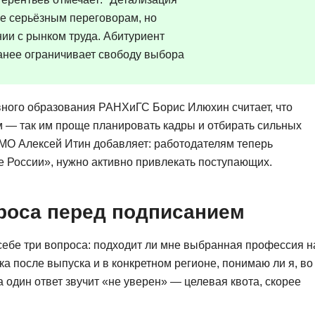
ее серьёзным переговорам, но
нии с рынком труда. Абитуриент
анее ограничивает свободу выбора
ного образования РАНХиГС Борис Илюхин считает, что
м — так им проще планировать кадры и отбирать сильных
МО Алексей Итин добавляет: работодателям теперь
е России», нужно активно привлекать поступающих.
проса перед подписанием
 себе три вопроса: подходит ли мне выбранная профессия н
ика после выпуска и в конкретном регионе, понимаю ли я, во
а один ответ звучит «не уверен» — целевая квота, скорее