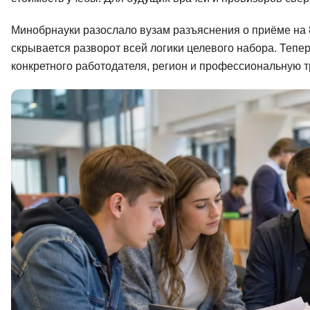
Soft Skills
Минобрнауки разослало вузам разъяснения о приёме на
скрывается разворот всей логики целевого набора. Тепер
ДПО
конкретного работодателя, регион и профессиональную т
Детям