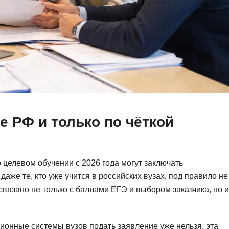
Фреймворк Symf
ASP.NET
Ansible
T
Arduino
TypeScript
Android Studio
Tilda
Active Directory
Terraform
Apache Airflow
Three.js
е РФ и только по чёткой
Asterisk
V
API
VR/AR-разработ
Р
VMware
целевом обучении с 2026 года могут заключать
аже те, кто уже учится в российских вузах, под правило не
Разработка мобильных
Visual Studio Co
вязано не только с баллами ЕГЭ и выбором заказчика, но и
приложений
R
Разработка игр
Rust
Разработка игр на Unity
онные системы вузов подать заявление уже нельзя, эта