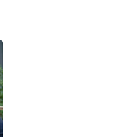
тов
OpenStack
р
OpenCart
нет магазина
Z
стрирование
Zabbix
H
tJS
Hadoop
go
M
js
MS Access
ng
MongoDB
lar
MySQL
el
Microsoft Azure
er
MODX
s