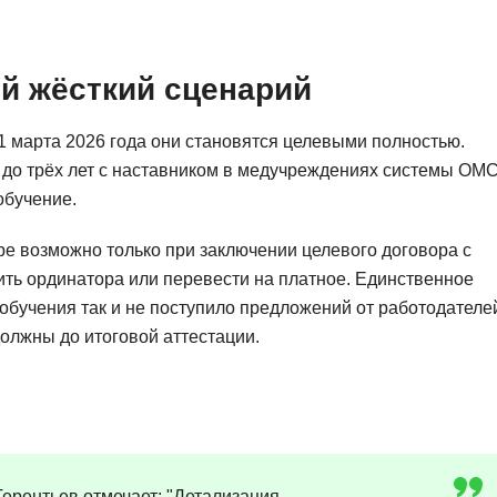
NestJS
Bootstrap
Nginx
Bash
Nuxt.js
й жёсткий сценарий
Bubble
NoSQL
1 марта 2026 года они становятся целевыми полностью.
0 ... 9
У
 до трёх лет с наставником в медучреждениях системы ОМС
1C программирование
обучение.
Управление разр
1С Битрикс
Управление дро
ре возможно только при заключении целевого договора с
1С Администрирование
ить ординатора или перевести на платное. Единственное
О
 обучения так и не поступило предложений от работодателе
P
ООП
олжны до итоговой аттестации.
PHP-разработка
ерентьев отмечает: "Детализация