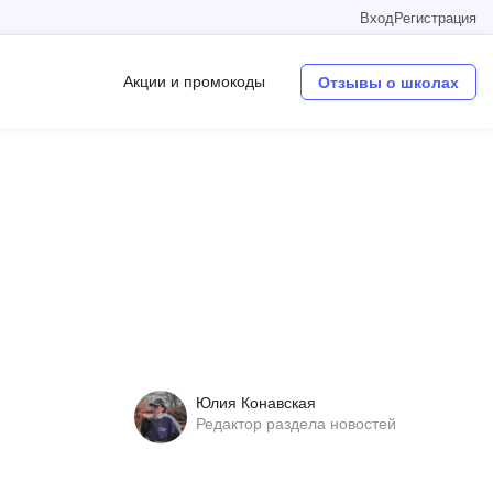
Вход
Регистрация
Акции и промокоды
Отзывы о школах
Операционные системы
W
Wordpress
Webflow
Webpack
O
Юлия Конавская
Oracle SQL
Редактор раздела новостей
OSINT
в
Objective-C