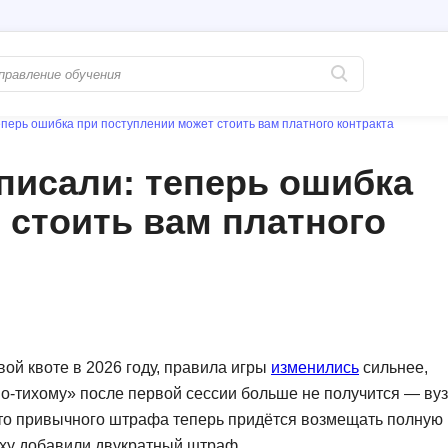
перь ошибка при поступлении может стоить вам платного контракта
Популярные
PostgreSQL
писали: теперь ошибка
Python-разработка
Pascal
 стоить вам платного
Java-разработка
Postman
QA-тестирование
Perl
Информационная безопасность
Powershell
Разработка на языке C#
PyQt
Системное администрирование
Prometheus
ой квоте в 2026 году, правила игры
изменились
сильнее,
Golang-разработка
по-тихому» после первой сессии больше не получится — вуз
С
сто привычного штрафа теперь придётся возмещать полную
В
Создание сайто
рху добавили двукратный штраф.