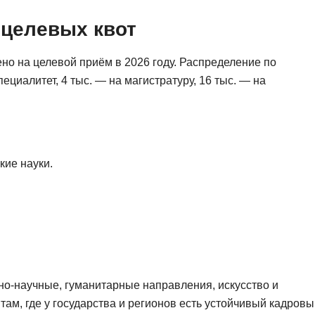
Frontend-разработка
А
о целевых квот
FullStack-разработка
Автоматизация 
Flask
о на целевой приём в 2026 году. Распределение по
Алгоритмы и стр
FastAPI
ециалитет, 4 тыс. — на магистратуру, 16 тыс. — на
Администрирова
D
Архитектор ПО
DevOps
Администрирова
Docker
кие науки.
Б
Dart
Белый хакер
Drupal
Базы данных
DataLens
Блокчейн
Delphi
N
B
о-научные, гуманитарные направления, искусство и
No-Code разраб
там, где у государства и регионов есть устойчивый кадров
Backend разработка