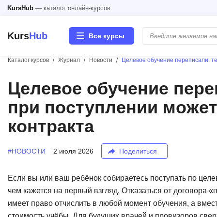
KursHub
— каталог онлайн-курсов
Kurs
Hub
Все курсы
Каталог курсов
Журнал
Новости
Целевое обучение переписали: те
Разработка
Целевое обучение пере
при поступлении может
Маркетинг
контракта
Дизайн
#НОВОСТИ
2 июля 2026
Поделиться
Аналитика
Менеджмент
Если вы или ваш ребёнок собираетесь поступать по целев
чем кажется на первый взгляд. Отказаться от договора «
Иностранные языки
имеет право отчислить в любой момент обучения, а вме
стоимость учёбы. Для будущих врачей и провизоров све