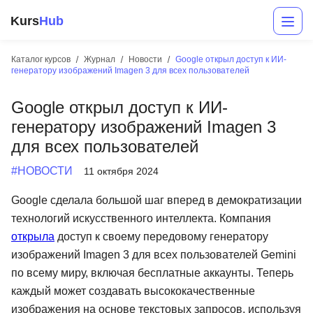
Kurs
Hub
Каталог курсов
Журнал
Новости
Google открыл доступ к ИИ-
генератору изображений Imagen 3 для всех пользователей
Google открыл доступ к ИИ-
генератору изображений Imagen 3
для всех пользователей
#НОВОСТИ
11 октября 2024
Разработка
Google сделала большой шаг вперед в демократизации
технологий искусственного интеллекта. Компания
Маркетинг
открыла
доступ к своему передовому генератору
Дизайн
изображений Imagen 3 для всех пользователей Gemini
по всему миру, включая бесплатные аккаунты. Теперь
Аналитика
каждый может создавать высококачественные
Менеджмент
изображения на основе текстовых запросов, используя