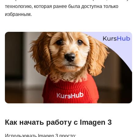
технологию, которая ранее была доступна только
Иностранные языки
избранным.
Soft Skills
ДПО
Детям
Акции и промокоды
Рейтинг онлайн-школ
Как начать работу с Imagen 3
Использовать Imagen 3 просто: