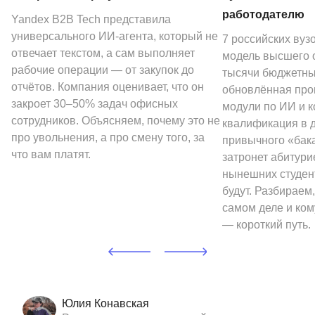
работодателю
Yandex B2B Tech представила
универсального ИИ-агента, который не
7 российских вуз
отвечает текстом, а сам выполняет
модель высшего о
рабочие операции — от закупок до
тысячи бюджетных
отчётов. Компания оценивает, что он
обновлённая про
закроет 30–50% задач офисных
модули по ИИ и к
сотрудников. Объясняем, почему это не
квалификация в 
про увольнения, а про смену того, за
привычного «бак
что вам платят.
затронет абитури
нынешних студен
будут. Разбираем,
самом деле и ком
— короткий путь.
Юлия Конавская