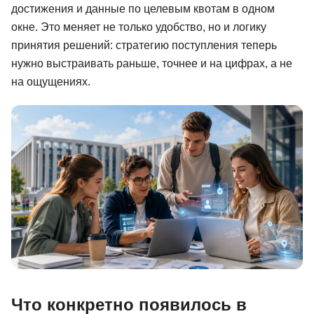
достижения и данные по целевым квотам в одном
Иностранные языки
окне. Это меняет не только удобство, но и логику
принятия решений: стратегию поступления теперь
Soft Skills
нужно выстраивать раньше, точнее и на цифрах, а не
ДПО
на ощущениях.
Детям
Акции и промокоды
Рейтинг онлайн-школ
Что конкретно появилось в