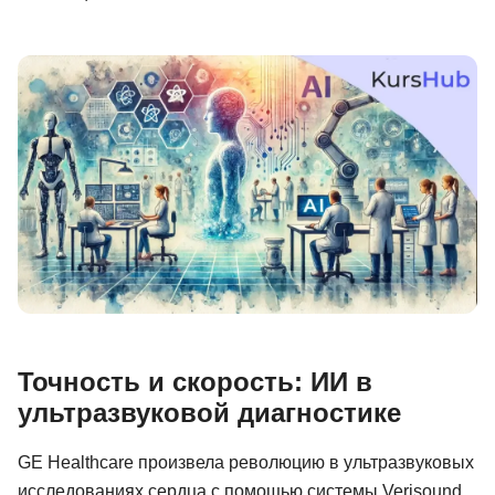
Иностранные языки
Soft Skills
ДПО
Детям
Акции и промокоды
Рейтинг онлайн-школ
Точность и скорость: ИИ в
ультразвуковой диагностике
GE Healthcare произвела революцию в ультразвуковых
исследованиях сердца с помощью системы Verisound