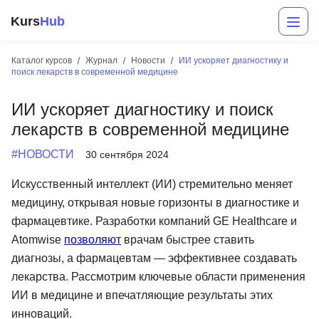
Kurs
Hub
Каталог курсов
Журнал
Новости
ИИ ускоряет диагностику и
поиск лекарств в современной медицине
ИИ ускоряет диагностику и поиск
лекарств в современной медицине
#НОВОСТИ
30 сентября 2024
Искусственный интеллект (ИИ) стремительно меняет
Разработка
медицину, открывая новые горизонты в диагностике и
фармацевтике. Разработки компаний GE Healthcare и
Маркетинг
Atomwise
позволяют
врачам быстрее ставить
Дизайн
диагнозы, а фармацевтам — эффективнее создавать
лекарства. Рассмотрим ключевые области применения
Аналитика
ИИ в медицине и впечатляющие результаты этих
Менеджмент
инноваций.