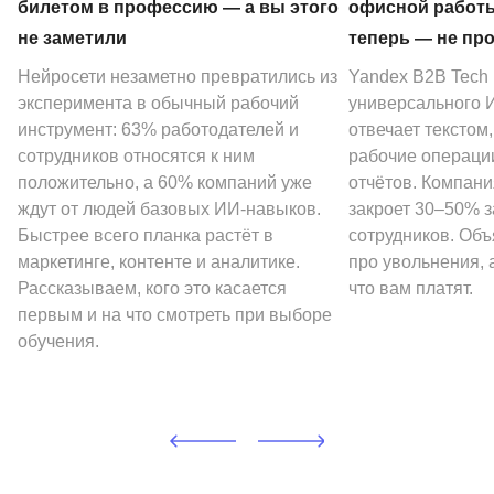
билетом в профессию — а вы этого
офисной работы
не заметили
теперь — не пр
Нейросети незаметно превратились из
Yandex B2B Tech
эксперимента в обычный рабочий
универсального И
инструмент: 63% работодателей и
отвечает текстом
сотрудников относятся к ним
рабочие операции
положительно, а 60% компаний уже
отчётов. Компани
ждут от людей базовых ИИ-навыков.
закроет 30–50% 
Быстрее всего планка растёт в
сотрудников. Объ
маркетинге, контенте и аналитике.
про увольнения, а
Рассказываем, кого это касается
что вам платят.
первым и на что смотреть при выборе
обучения.