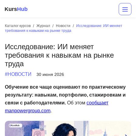
Kurs
Hub
Каталог курсов
Журнал
Новости
Исследование: ИИ меняет
требования к навыкам на рынке труда
Исследование: ИИ меняет
требования к навыкам на рынке
труда
#НОВОСТИ
30 июня 2026
Разработка
Обучение все чаще оценивают по практическому
результату: навыкам, портфолио, стажировкам и
Маркетинг
связи с работодателями.
Об этом
сообщает
Дизайн
manpowergroup.com
.
Аналитика
Менеджмент