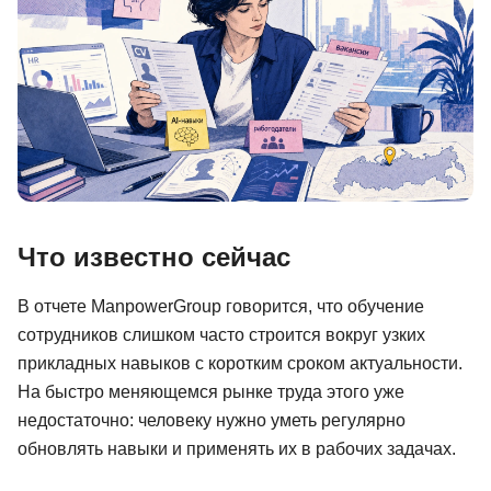
Иностранные языки
Soft Skills
ДПО
Детям
Акции и промокоды
Рейтинг онлайн-школ
Что известно сейчас
В отчете ManpowerGroup говорится, что обучение
сотрудников слишком часто строится вокруг узких
прикладных навыков с коротким сроком актуальности.
На быстро меняющемся рынке труда этого уже
недостаточно: человеку нужно уметь регулярно
обновлять навыки и применять их в рабочих задачах.