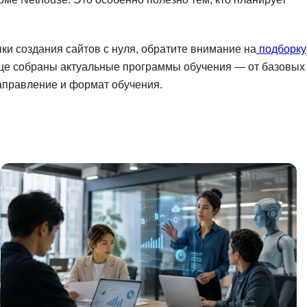
NestJS
Bootstrap
Nginx
Bash
ыки создания сайтов с нуля, обратите внимание на
подборку
Nuxt.js
Bubble
ице собраны актуальные программы обучения — от базовых
NoSQL
аправление и формат обучения.
0 ... 9
У
1C программирование
Управление разр
1С Битрикс
Управление дро
1С Администрирование
О
P
ООП
PHP-разработка