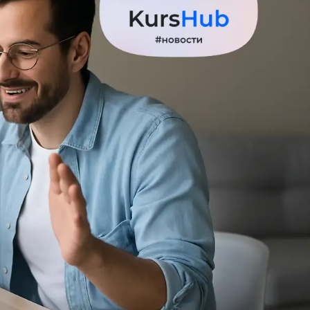
Вайб кодинг
Создание чат-бо
Веб-разработка
Сетевой инжене
Верстка на HTML и CSS
Создание интер
Сетевое админи
J
JavaScript-разработка
Ф
Jira
Фреймворк Reac
jQuery
Фреймворк Djan
Jenkins
Фреймворк Node.
Joomla
Фреймворк Spri
Java Spring Boot
Фреймворк Angu
Фреймворк Larav
A
Фреймворк Flutt
Android-разработка
Фреймворк Vue.j
Apache Kafka