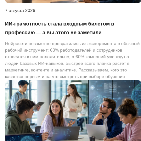
7 августа 2026
ИИ-грамотность стала входным билетом в
профессию — а вы этого не заметили
Нейросети незаметно превратились из эксперимента в обычный
рабочий инструмент: 63% работодателей и сотрудников
относятся к ним положительно, а 60% компаний уже ждут от
людей базовых ИИ-навыков. Быстрее всего планка растёт в
маркетинге, контенте и аналитике. Рассказываем, кого это
касается первым и на что смотреть при выборе обучения.