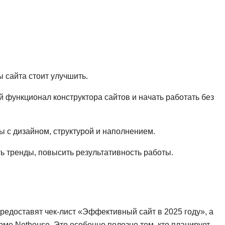
Frontend-разработка
А
FullStack-разработка
Автоматизация 
Flask
Алгоритмы и стр
FastAPI
Администрирова
 сайта стоит улучшить.
D
Архитектор ПО
DevOps
 функционал конструктора сайтов и начать работать без
Администрирова
Docker
Б
Dart
ы с дизайном, структурой и наполнением.
Белый хакер
Drupal
 тренды, повысить результативность работы.
Базы данных
DataLens
Блокчейн
Delphi
N
B
No-Code разраб
редоставят чек-лист «Эффективный сайт в 2025 году», а
Backend разработка
ме Nethouse. Это особенно полезно тем, кто планирует