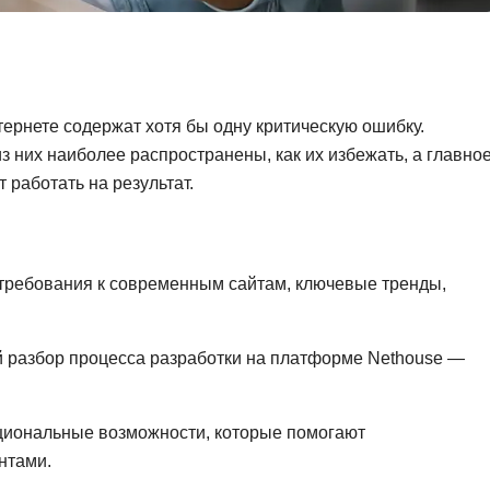
Фреймворк Symf
ASP.NET
Ansible
T
Arduino
TypeScript
ернете содержат хотя бы одну критическую ошибку.
Android Studio
Tilda
з них наиболее распространены, как их избежать, а главно
 работать на результат.
Active Directory
Terraform
Apache Airflow
Three.js
Asterisk
V
требования к современным сайтам, ключевые тренды,
API
VR/AR-разработ
Р
VMware
й разбор процесса разработки на платформе Nethouse —
Разработка мобильных
Visual Studio Co
приложений
кциональные возможности, которые помогают
R
Разработка игр
нтами.
Rust
Разработка игр на Unity