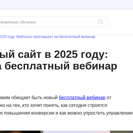
2025 году: Nethouse приглашает на бесплатный вебинар
Популярные
PostgreSQL
й сайт в 2025 году:
Python-разработка
Pascal
а бесплатный вебинар
Java-разработка
Postman
QA-тестирование
Perl
Информационная безопасность
Powershell
Разработка на языке C#
PyQt
таким обещает быть новый
бесплатный вебинар
от
на тех, кто хочет понять, как сегодня строятся
Системное администрирование
Prometheus
я повышения конверсии и как можно упростить управление
Golang-разработка
С
В
Создание сайто