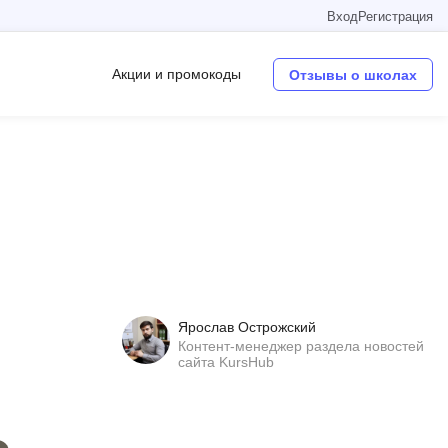
Вход
Регистрация
Акции и промокоды
Отзывы о школах
Операционные системы
W
Wordpress
Webflow
Webpack
Ярослав Острожский
O
Контент-менеджер раздела новостей
сайта KursHub
Oracle SQL
OSINT
в
Objective-C