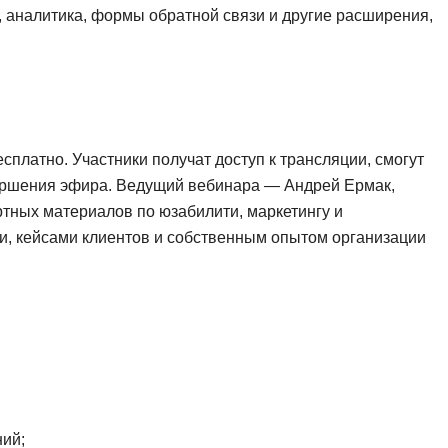
 аналитика, формы обратной связи и другие расширения,
Ruby
Разработка на языке C и C++
RabbitMQ
Разработка на Kotlin
React Native
Разработка игр на Unreal Engine
L
Работа с GIT
платно. Участники получат доступ к трансляции, смогут
Linux
Разработка на языке Swift
вершения эфира. Ведущий вебинара — Андрей Ермак,
LibGDX
Реверс инжиниринг
ртных материалов по юзабилити, маркетингу и
Робототехника для взрослых
и, кейсами клиентов и собственным опытом организации
K
Ручное тестирование
Kubernetes
I
М
iOS разработка
Микросервисная
IoT
Т
F
Тестирование иг
ний;