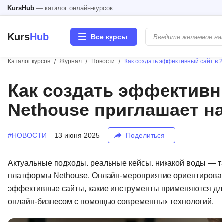
KursHub
— каталог онлайн-курсов
Kurs
Hub
Все курсы
Каталог курсов
Журнал
Новости
Как создать эффективный сайт в 
Разработка
Как создать эффективны
Nethouse приглашает н
Маркетинг
Дизайн
#НОВОСТИ
13 июня 2025
Поделиться
Аналитика
Актуальные подходы, реальные кейсы, никакой воды — 
платформы Nethouse. Онлайн-мероприятие ориентировано 
Менеджмент
эффективные сайты, какие инструменты применяются дл
онлайн-бизнесом с помощью современных технологий.
Иностранные языки