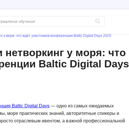
г у моря: что ждёт участников конференции Baltic Digital Days 2025
Популярные
PostgreSQL
и нетворкинг у моря: что
Python-разработка
Pascal
нции Baltic Digital Days
Java-разработка
Postman
QA-тестирование
Perl
Информационная безопасность
Powershell
Разработка на языке C#
PyQt
Системное администрирование
Prometheus
ция Baltic Digital Days
— одно из самых ожидаемых
Golang-разработка
мы, море практических знаний, авторитетные спикеры и
С
 просто отраслевым ивентом, а важной профессиональной
В
Создание сайто