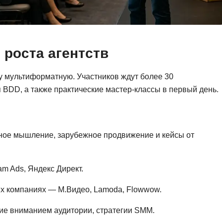
Фреймворк Symf
ASP.NET
Ansible
T
 роста агентств
Arduino
TypeScript
Android Studio
Tilda
у мультиформатную. Участников ждут более 30
Active Directory
Terraform
 BDD, а также практические мастер-классы в первый день.
Apache Airflow
Three.js
Asterisk
V
API
ное мышление, зарубежное продвижение и кейсы от
VR/AR-разработ
Р
VMware
m Ads, Яндекс Директ.
Разработка мобильных
Visual Studio Co
приложений
ых компаниях — М.Видео, Lamoda, Flowwow.
R
Разработка игр
ние вниманием аудитории, стратегии SMM.
Rust
Разработка игр на Unity