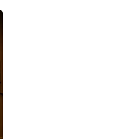
тов
OpenStack
р
OpenCart
нет магазина
Z
стрирование
Zabbix
H
tJS
Hadoop
go
M
js
MS Access
ng
MongoDB
lar
MySQL
el
Microsoft Azure
er
MODX
s