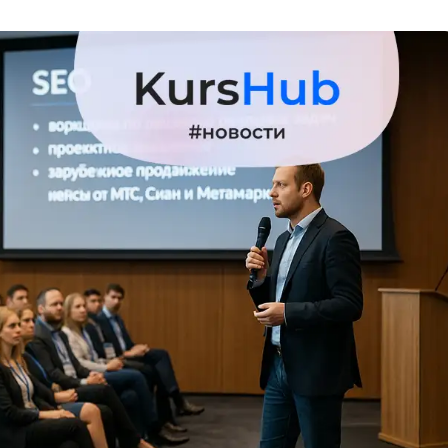
Вайб кодинг
Создание чат-бо
Веб-разработка
Сетевой инжене
Верстка на HTML и CSS
Создание интер
Сетевое админи
J
JavaScript-разработка
Ф
Jira
Фреймворк Reac
jQuery
Фреймворк Djan
Jenkins
Фреймворк Node.
Joomla
Фреймворк Spri
Java Spring Boot
Фреймворк Angu
Фреймворк Larav
A
Фреймворк Flutt
Android-разработка
Фреймворк Vue.j
Apache Kafka