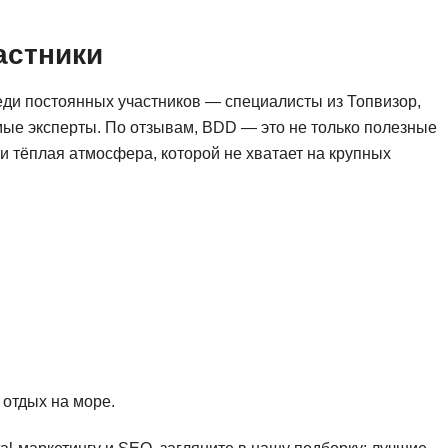
NestJS
Bootstrap
Nginx
астники
Bash
Nuxt.js
Bubble
еди постоянных участников — специалисты из Топвизор,
NoSQL
мые эксперты. По отзывам, BDD — это не только полезные
0 ... 9
У
 и тёплая атмосфера, которой не хватает на крупных
1C программирование
Управление разр
1С Битрикс
Управление дро
1С Администрирование
О
P
ООП
PHP-разработка
отдых на море.