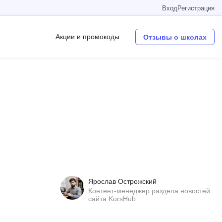
Вход
Регистрация
Акции и промокоды
Отзывы о школах
Операционные системы
W
Wordpress
Webflow
Webpack
O
Ярослав Острожский
Oracle SQL
Контент-менеджер раздела новостей
сайта KursHub
OSINT
в
Objective-C