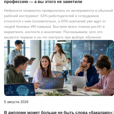
профессию — а вы этого не заметили
Нейросети незаметно превратились из эксперимента в обычный
рабочий инструмент: 63% работодателей и сотрудников
относятся к ним положительно, а 60% компаний уже ждут от
людей базовых ИИ-навыков. Быстрее всего планка растёт в
маркетинге, контенте и аналитике. Рассказываем, кого это
касается первым и на что смотреть при выборе обучения.
5 августа 2026
В дипломе может больше не быть слова «бакалавр»: