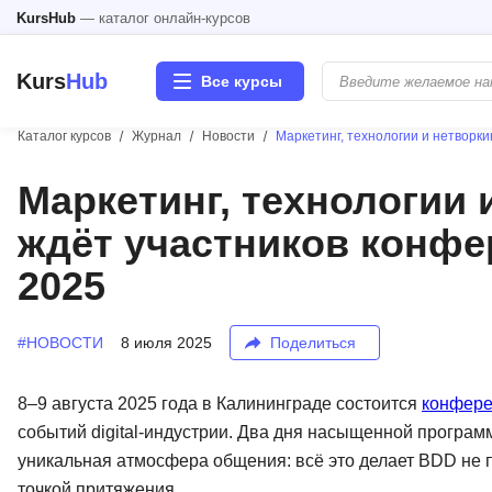
KursHub
— каталог онлайн-курсов
Kurs
Hub
Все курсы
Каталог курсов
Журнал
Новости
Маркетинг, технологии и нетворкин
Разработка
Маркетинг, технологии 
ждёт участников конфере
Маркетинг
2025
Дизайн
#НОВОСТИ
8 июля 2025
Поделиться
Аналитика
Менеджмент
8–9 августа 2025 года в Калининграде состоится
конферен
событий digital-индустрии. Два дня насыщенной програм
Иностранные языки
уникальная атмосфера общения: всё это делает BDD не
точкой притяжения.