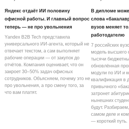
Яндекс отдаёт ИИ половину
В дипломе може
офисной работы. И главный вопрос
слова «бакалав
теперь — не про увольнения
вузов меняет то
работодателю
Yandex B2B Tech представила
универсального ИИ-агента, который не
7 российских вуз
отвечает текстом, а сам выполняет
модель высшего о
рабочие операции — от закупок до
тысячи бюджетных
отчётов. Компания оценивает, что он
обновлённая про
закроет 30–50% задач офисных
модули по ИИ и к
сотрудников. Объясняем, почему это не
квалификация в 
про увольнения, а про смену того, за
привычного «бак
что вам платят.
затронет абитури
нынешних студен
будут. Разбираем,
самом деле и ком
— короткий путь.