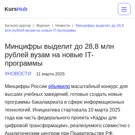
Kurs
Hub
Каталог курсов
Журнал
Новости
Минцифры выделит до 28,8
млн рублей вузам на новые IT-программы
Минцифры выделит до 28,8 млн
рублей вузам на новые IT-
программы
#НОВОСТИ
11 марта 2025
Разработка
Минцифры России
объявило
масштабный конкурс для
высших учебных заведений, готовых создать новые
Маркетинг
программы бакалавриата в сфере информационных
Дизайн
технологий. Инициатива стартовала 10 марта 2025
года как часть федерального проекта «Кадры для
Аналитика
цифровой трансформации», реализуемого совместно с
Менеджмент
Аналитическим центром при Правительстве РФ.