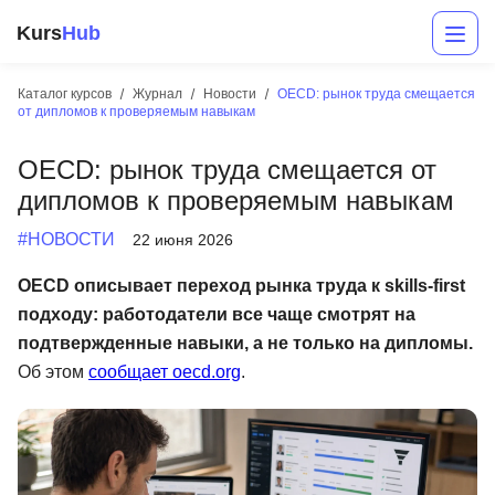
Kurs
Hub
Каталог курсов
Журнал
Новости
OECD: рынок труда смещается
от дипломов к проверяемым навыкам
OECD: рынок труда смещается от
дипломов к проверяемым навыкам
#НОВОСТИ
22 июня 2026
OECD описывает переход рынка труда к skills-first
Разработка
подходу: работодатели все чаще смотрят на
подтвержденные навыки, а не только на дипломы.
Маркетинг
Об этом
сообщает oecd.org
.
Дизайн
Аналитика
Менеджмент