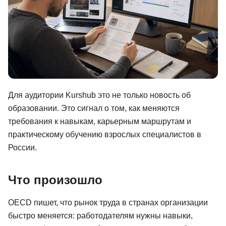
Иностранные языки
Soft Skills
ДПО
Детям
Акции и промокоды
Для аудитории Kurshub это не только новость об
образовании. Это сигнал о том, как меняются
Рейтинг онлайн-школ
требования к навыкам, карьерным маршрутам и
практическому обучению взрослых специалистов в
России.
Что произошло
OECD пишет, что рынок труда в странах организации
быстро меняется: работодателям нужны навыки,