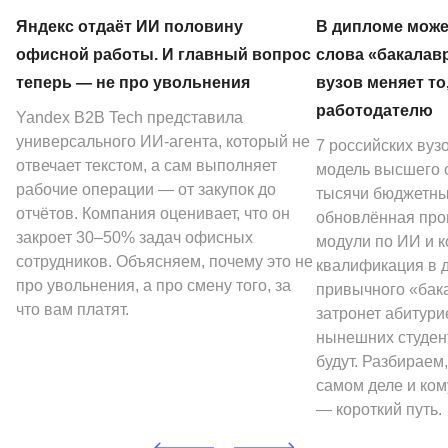
Яндекс отдаёт ИИ половину
В дипломе може
офисной работы. И главный вопрос
слова «бакалав
теперь — не про увольнения
вузов меняет то
работодателю
Yandex B2B Tech представила
универсального ИИ-агента, который не
7 российских вуз
отвечает текстом, а сам выполняет
модель высшего о
рабочие операции — от закупок до
тысячи бюджетных
отчётов. Компания оценивает, что он
обновлённая про
закроет 30–50% задач офисных
модули по ИИ и к
сотрудников. Объясняем, почему это не
квалификация в 
про увольнения, а про смену того, за
привычного «бак
что вам платят.
затронет абитури
нынешних студен
будут. Разбираем,
самом деле и ком
— короткий путь.