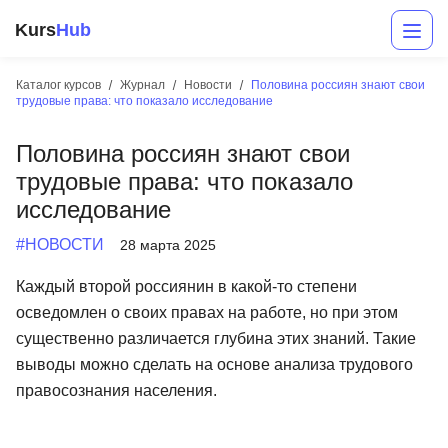
Kurs
Hub
Каталог курсов
Журнал
Новости
Половина россиян знают свои
трудовые права: что показало исследование
Половина россиян знают свои
трудовые права: что показало
исследование
#НОВОСТИ
28 марта 2025
Разработка
Каждый второй россиянин в какой-то степени
осведомлен о своих правах на работе, но при этом
Маркетинг
существенно различается глубина этих знаний. Такие
Дизайн
выводы можно сделать на основе анализа трудового
правосознания населения.
Аналитика
Менеджмент