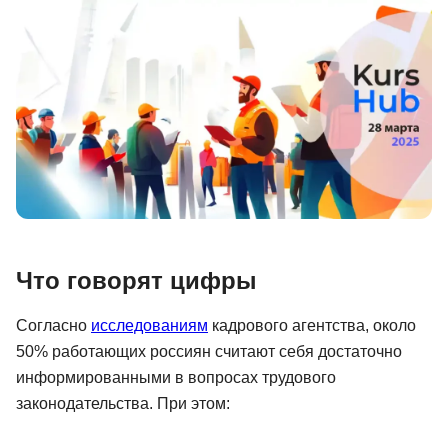
Иностранные языки
Soft Skills
ДПО
Детям
Акции и промокоды
Рейтинг онлайн-школ
Что говорят цифры
Согласно
исследованиям
кадрового агентства, около
50% работающих россиян считают себя достаточно
информированными в вопросах трудового
законодательства. При этом: