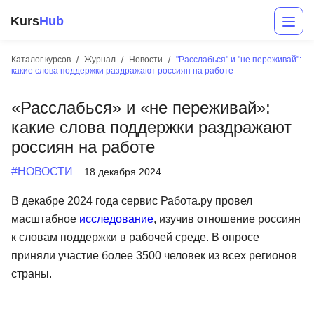
Kurs
Hub
Каталог курсов
Журнал
Новости
"Расслабься" и "не переживай":
какие слова поддержки раздражают россиян на работе
«Расслабься» и «не переживай»:
какие слова поддержки раздражают
россиян на работе
#НОВОСТИ
18 декабря 2024
Разработка
В декабре 2024 года сервис Работа.ру провел
масштабное
исследование
, изучив отношение россиян
Маркетинг
к словам поддержки в рабочей среде. В опросе
Дизайн
приняли участие более 3500 человек из всех регионов
страны.
Аналитика
Менеджмент