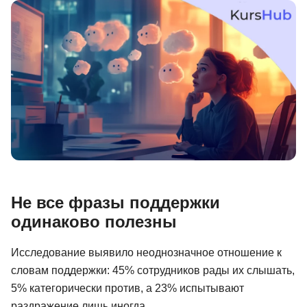
Иностранные языки
Soft Skills
ДПО
Детям
Акции и промокоды
Рейтинг онлайн-школ
Не все фразы поддержки
одинаково полезны
Исследование выявило неоднозначное отношение к
словам поддержки: 45% сотрудников рады их слышать,
5% категорически против, а 23% испытывают
раздражение лишь иногда.