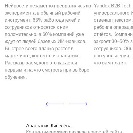
Нейросети незаметно превратились из
Yandex B2B Tech
эксперимента в обычный рабочий
универсального И
инструмент: 63% работодателей и
отвечает текстом
сотрудников относятся к ним
рабочие операции
положительно, а 60% компаний уже
отчётов. Компани
ждут от людей базовых ИИ-навыков.
закроет 30–50% 
Быстрее всего планка растёт в
сотрудников. Объ
маркетинге, контенте и аналитике.
про увольнения, а
Рассказываем, кого это касается
что вам платят.
первым и на что смотреть при выборе
обучения.
Анастасия Киселёва
Контент-менеджер раздела новостей сайта