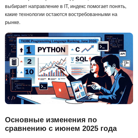
выбирает направление в IT, индекс помогает понять,
Иностранные языки
какие технологии остаются востребованными на
Soft Skills
рынке.
ДПО
Детям
Акции и промокоды
Рейтинг онлайн-школ
Основные изменения по
сравнению с июнем 2025 года