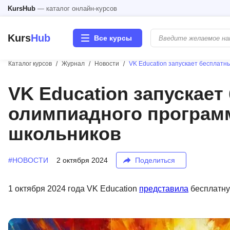
KursHub
— каталог онлайн-курсов
Kurs
Hub
Все курсы
Каталог курсов
Журнал
Новости
VK Education запускает бесплат
Разработка
VK Education запускае
олимпиадного програм
Маркетинг
школьников
Дизайн
#НОВОСТИ
2 октября 2024
Поделиться
Аналитика
Менеджмент
1 октября 2024 года VK Education
представила
бесплатну
Иностранные языки