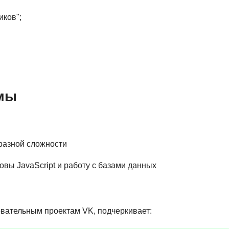
Ruby
Разработка на языке C и C++
ков";
RabbitMQ
Разработка на Kotlin
React Native
Разработка игр на Unreal Engine
L
Работа с GIT
Linux
Разработка на языке Swift
ммы
LibGDX
Реверс инжиниринг
Робототехника для взрослых
K
Ручное тестирование
Kubernetes
разной сложности
I
М
овы JavaScript и работу с базами данных
iOS разработка
Микросервисная
IoT
Т
овательным проектам VK, подчеркивает:
F
Тестирование иг