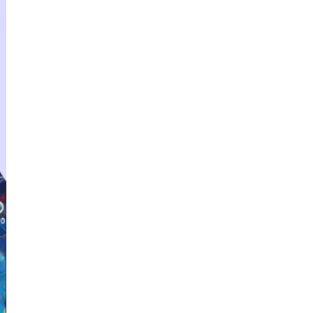
тов
OpenStack
р
OpenCart
нет магазина
Z
стрирование
Zabbix
H
tJS
Hadoop
go
M
js
MS Access
ng
MongoDB
lar
MySQL
el
Microsoft Azure
er
MODX
s