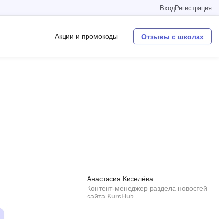
Вход
Регистрация
Акции и промокоды
Отзывы о школах
Операционные системы
W
Wordpress
Webflow
Webpack
O
Анастасия Киселёва
Oracle SQL
Контент-менеджер раздела новостей
сайта KursHub
OSINT
в
Objective-C