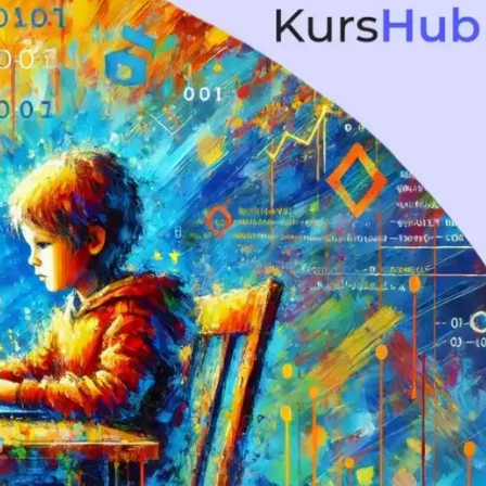
Вайб кодинг
Создание чат-бо
Веб-разработка
Сетевой инжене
Верстка на HTML и CSS
Создание интер
Сетевое админи
J
JavaScript-разработка
Ф
Jira
Фреймворк Reac
jQuery
Фреймворк Djan
Jenkins
Фреймворк Node.
Joomla
Фреймворк Spri
Java Spring Boot
Фреймворк Angu
Фреймворк Larav
A
Фреймворк Flutt
Android-разработка
Фреймворк Vue.j
Apache Kafka