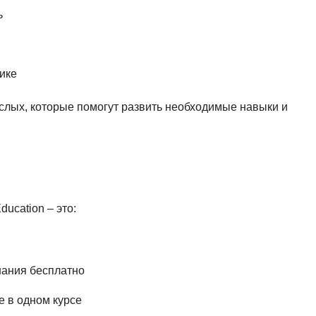
ь
ике
слых, которые помогут развить необходимые навыки и
ucation – это:
нания бесплатно
е в одном курсе