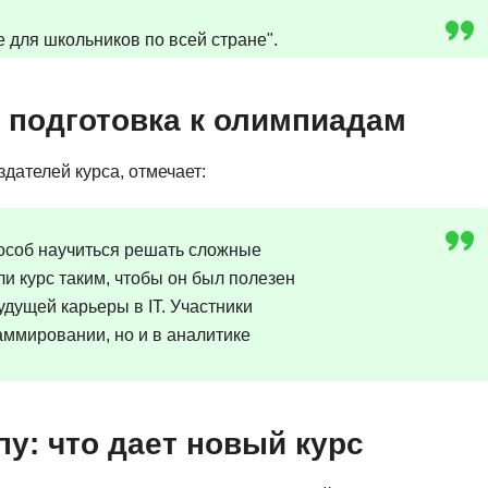
Frontend-разработка
А
 для школьников по всей стране".
FullStack-разработка
Автоматизация 
Flask
Алгоритмы и стр
м подготовка к олимпиадам
FastAPI
Администрирова
D
дателей курса, отмечает:
Архитектор ПО
DevOps
Администрирова
Docker
особ научиться решать сложные
Б
Dart
и курс таким, чтобы он был полезен
Белый хакер
удущей карьеры в IT. Участники
Drupal
Базы данных
аммировании, но и в аналитике
DataLens
Блокчейн
Delphi
N
B
пу: что дает новый курс
No-Code разраб
Backend разработка