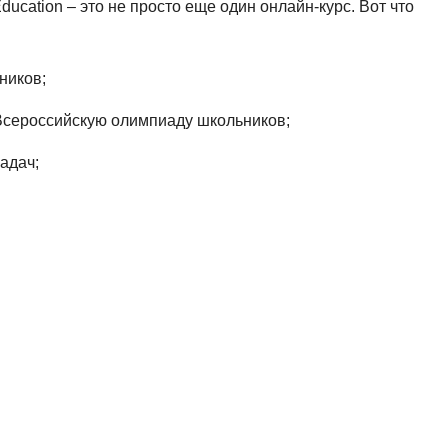
NestJS
cation – это не просто еще один онлайн-курс. Вот что
Bootstrap
Nginx
Bash
Nuxt.js
ников;
Bubble
NoSQL
Всероссийскую олимпиаду школьников;
0 ... 9
У
адач;
1C программирование
Управление разр
1С Битрикс
Управление дро
1С Администрирование
О
P
ООП
PHP-разработка