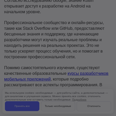
Согласно исследованию Google, знание Kotlin
открывает доступ к разработке на Android на
начальном уровне.
Профессиональное сообщество и онлайн-ресурсы,
такие как Stack Overflow или GitHub, предоставляют
бесценные знания и поддержку, где начинающие
разработчики могут изучать реальные проблемы и
находить решения на реальных проектах. Это не
только ускоряет процесс обучения, но и помогает в
построении профессиональной сети.
Помимо самостоятельного изучения, существуют
качественные образовательные
курсы разработчиков
мобильных приложений
, которые подробно
рассматривают все аспекты программирования. В
следующем разделе статьи представлен список
Мы используем cookies: необходимые — для работы сайта, а дополнительные —
рекомендованных курсов, которые помогут вам
для аналитики и улучшения сервиса. Можно принять все cookies, отклонить
дополнительные или оставить только необходимые.
Подробнее
подготовиться к профессии, используя современные
Принять все
Только необходимые
Отклонить
знания и методики.