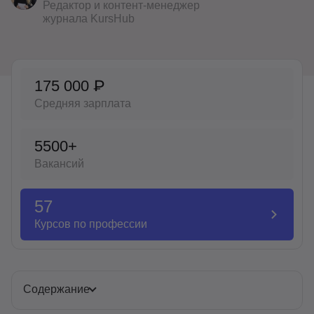
Редактор и контент-менеджер
Иностранные языки
журнала KursHub
Soft Skills
ДПО
175 000 ₽
Детям
Средняя зарплата
Акции и промокоды
5500+
Рейтинг онлайн-школ
Вакансий
57
Курсов по профессии
Содержание