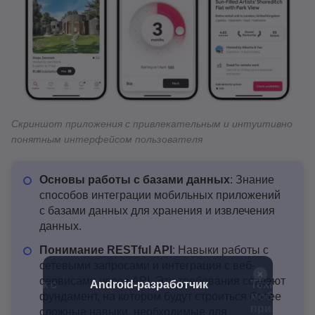
Скриншот приложения с привлекательным и интуитивно
понятным интерфейсом пользователя
Основы работы с базами данных
: Знание
способов интеграции мобильных приложений
с базами данных для хранения и извлечения
данных.
Понимание RESTful API
: Навыки работы с
сетевыми запросами и интеграция с веб-
сервисами через API. Эти требования создают
работчик с
Android-разработчик
Технология
мобильног
фундамент, на котором будут строиться более
приложени
сложные навыки, необходимые для