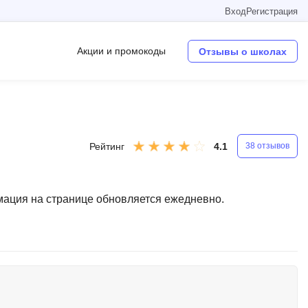
Вход
Регистрация
Акции и промокоды
Отзывы о школах
Операционные системы
W
Рейтинг
4.1
38 отзывов
Wordpress
Webflow
мация на странице обновляется ежедневно.
Webpack
O
Oracle SQL
OSINT
в
Objective-C