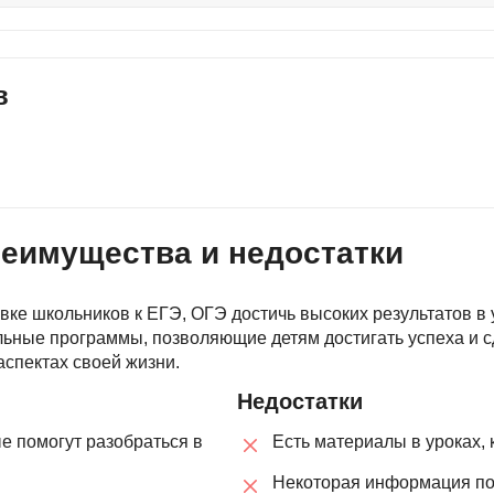
Вайб кодинг
Создание чат-бо
Веб-разработка
Сетевой инжене
в
Верстка на HTML и CSS
Создание интер
Сетевое админи
J
JavaScript-разработка
Ф
Jira
Фреймворк Reac
реимущества и недостатки
jQuery
Фреймворк Djan
Jenkins
Фреймворк Node.
вке школьников к ЕГЭ, ОГЭ достичь высоких результатов в 
Joomla
Фреймворк Spri
ные программы, позволяющие детям достигать успеха и сд
аспектах своей жизни.
Java Spring Boot
Фреймворк Angu
Недостатки
Фреймворк Larav
A
е помогут разобраться в
Есть материалы в уроках,
Фреймворк Flutt
Android-разработка
Некоторая информация по
Фреймворк Vue.j
Apache Kafka