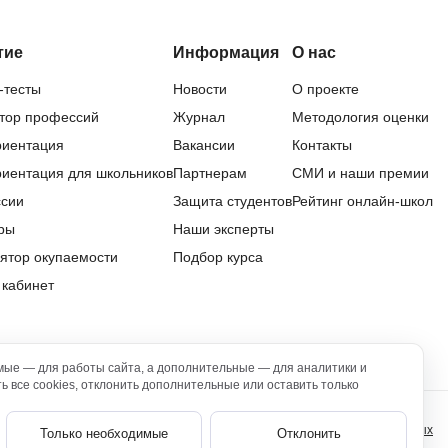
SRE
Selenium
тие
Информация
О нас
тестирования
Solidity
-тесты
Новости
О проекте
уктуры данных
Н
тор профессий
Журнал
Методология оценки
ние Windows
иентация
Вакансии
Контакты
Нагрузочное тестирование
иентация для школьников
Партнерам
СМИ и наши премии
Д
ние PostgreSQL
сии
Защита студентов
Рейтинг онлайн-школ
Дизайнер верстальщик
ры
Наши эксперты
ятор окупаемости
Подбор курса
Х
 кабинет
Хранилища данных
E
мые — для работы сайта, а дополнительные — для аналитики и
Elasticsearch
 все cookies, отклонить дополнительные или оставить только
отка
Q
овательское соглашение
Политика обработки персональных данных
Только необходимые
Отклонить