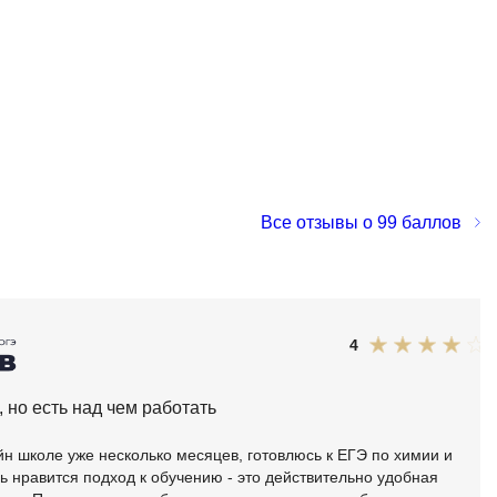
MATLAB
ony
MS SQL
C
Cisco
CI/CD
Все отзывы о 99 баллов
CentOS
ClickHouse
П
ка
4
Пентест
Промпт инжиниринг
de
но есть над чем работать
Программная инженерия
н школе уже несколько месяцев, готовлюсь к ЕГЭ по химии и
Парсинг
ь нравится подход к обучению - это действительно удобная