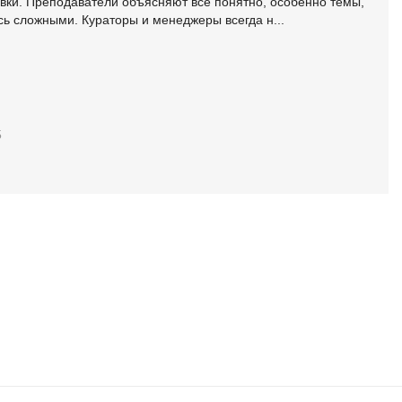
вки. Преподаватели объясняют все понятно, особенно темы,
Я
ь сложными. Кураторы и менеджеры всегда н...
Язык SQL
К
Кибербезопасность
5
Компьютерное зрение
Компьютерные сети
G
Groovy
GitLab
Godot
 архитектура
S
Scala
р