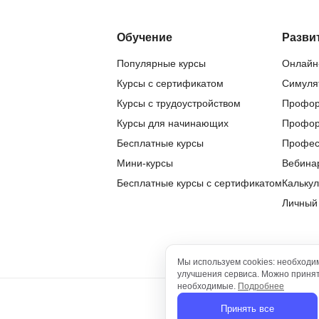
Frontend-разработка
А
FullStack-разработка
Обучение
Разви
Автоматизация 
Flask
Популярные курсы
Онлайн
Алгоритмы и стр
FastAPI
Курсы с сертификатом
Симуля
Администрирова
Курсы с трудоустройством
Профор
D
Архитектор ПО
Курсы для начинающих
Профор
DevOps
Администрирова
Бесплатные курсы
Профес
Docker
Мини-курсы
Вебина
Б
Dart
Бесплатные курсы с сертификатом
Калькул
Белый хакер
Личный
Drupal
Базы данных
DataLens
Блокчейн
Delphi
Мы используем cookies: необходи
N
улучшения сервиса. Можно принять
B
необходимые.
Подробнее
No-Code разраб
Польз
Backend разработка
Принять все