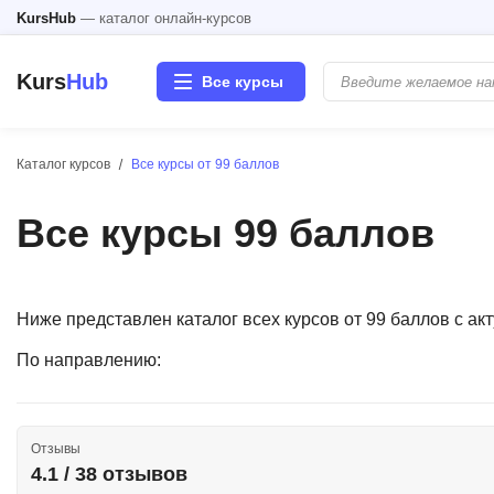
KursHub
— каталог онлайн-курсов
Kurs
Hub
Все курсы
Каталог курсов
Все курсы от 99 баллов
Разработка
Все курсы 99 баллов
Маркетинг
Дизайн
Ниже представлен каталог всех курсов от 99 баллов с а
Аналитика
По направлению:
Менеджмент
Отзывы
Иностранные языки
4.1 / 38 отзывов