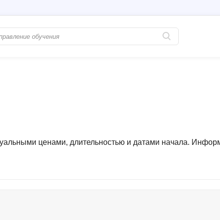
Популярные
PostgreSQL
Python-разработка
Pascal
Java-разработка
Postman
QA-тестирование
Perl
Информационная безопасность
ктуальными ценами, длительностью и датами начала. Инфор
Powershell
Разработка на языке C#
PyQt
Системное администрирование
Prometheus
Golang-разработка
С
В
Создание сайто