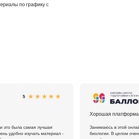
териалы по графику с
Фреймворк Symf
ASP.NET
Ansible
T
Arduino
TypeScript
Android Studio
Tilda
Active Directory
Terraform
Apache Airflow
Three.js
Asterisk
V
API
VR/AR-разработ
5
Р
VMware
Разработка мобильных
Visual Studio Co
Хорошая платформа, 
приложений
R
Разработка игр
 и это была самая лучшая
Занимаюсь в этой онлай
Rust
ень удобно изучать материал -
биологии. В целом очен
Разработка игр на Unity