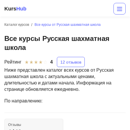
Kurs
Hub
Каталог курсов
Все курсы от Русская шахматная школа
Все курсы Русская шахматная
школа
Рейтинг
4
12 отзывов
Ниже представлен каталог всех курсов от Русская
шахматная школа с актуальными ценами,
Разработка
длительностью и датами начала. Информация на
странице обновляется ежедневно.
Маркетинг
По направлению:
Дизайн
Аналитика
Отзывы
Менеджмент