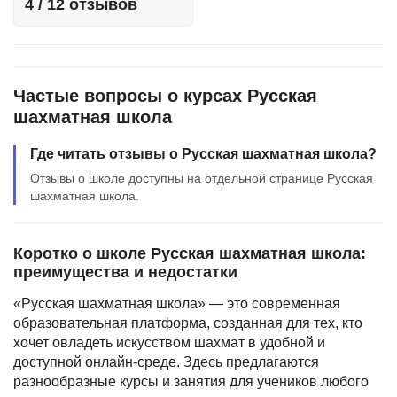
4 / 12 отзывов
Иностранные языки
Soft Skills
ДПО
Частые вопросы о курсах Русская
шахматная школа
Детям
Где читать отзывы о Русская шахматная школа?
Акции и промокоды
Отзывы о школе доступны на отдельной странице Русская
шахматная школа.
Рейтинг онлайн-школ
Коротко о школе Русская шахматная школа:
преимущества и недостатки
«Русская шахматная школа» — это современная
образовательная платформа, созданная для тех, кто
хочет овладеть искусством шахмат в удобной и
доступной онлайн-среде. Здесь предлагаются
разнообразные курсы и занятия для учеников любого