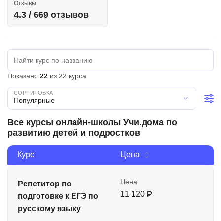
Отзывы
Иностранные языки
4.3 / 669 отзывов
Soft Skills
ДПО
Детям
Показано
22
из 22 курса
Акции и промокоды
Популярные
Рейтинг онлайн-школ
Все курсы онлайн-школы Учи.дома по
развитию детей и подростков
Курс
Цена
Цена
Репетитор по
11 120 ₽
подготовке к ЕГЭ по
русскому языку