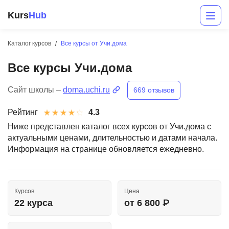
Kurs
Hub
Каталог курсов
Все курсы от Учи.дома
Все курсы Учи.дома
Сайт школы –
doma.uchi.ru
669 отзывов
Рейтинг
4.3
Ниже представлен каталог всех курсов от Учи.дома с
актуальными ценами, длительностью и датами начала.
Разработка
Информация на странице обновляется ежедневно.
Маркетинг
Дизайн
Курсов
Цена
Аналитика
22 курса
от 6 800 ₽
Менеджмент