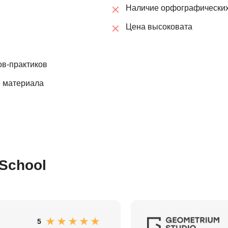
Наличие орфографических
Ruby
Разработка на языке C и C++
RabbitMQ
Цена высоковата
Разработка на Kotlin
React Native
Разработка игр на Unreal Engine
в-практиков
L
Работа с GIT
Linux
Разработка на языке Swift
е материала
LibGDX
Реверс инжиниринг
Робототехника для взрослых
K
Ручное тестирование
Kubernetes
I
School
М
iOS разработка
Микросервисная
IoT
Т
F
Тестирование иг
5