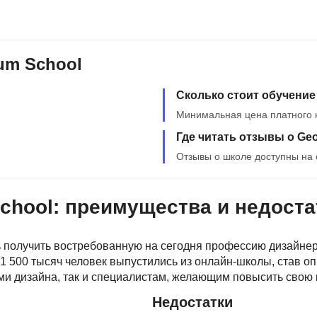
Фреймворк Symf
ASP.NET
Ansible
T
um School
Arduino
TypeScript
Сколько стоит обучение
Android Studio
Tilda
Минимальная цена платного к
Active Directory
Terraform
Где читать отзывы о Ge
Apache Airflow
Three.js
Отзывы о школе доступны на 
Asterisk
V
API
VR/AR-разработ
chool: преимущества и недоста
Р
VMware
 получить востребованную на сегодня профессию дизайнера
Разработка мобильных
Visual Studio Co
1 500 тысяч человек выпустились из онлайн-школы, став о
приложений
ми дизайна, так и специалистам, желающим повысить свою
R
Разработка игр
Недостатки
Rust
Разработка игр на Unity