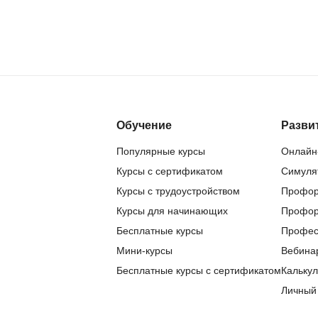
NestJS
Bootstrap
Nginx
Bash
Nuxt.js
Bubble
NoSQL
0 ... 9
У
1C программирование
Обучение
Разви
Управление разр
1С Битрикс
Популярные курсы
Онлайн
Управление дро
1С Администрирование
Курсы с сертификатом
Симуля
О
Курсы с трудоустройством
Профор
P
Курсы для начинающих
ООП
Профор
PHP-разработка
Бесплатные курсы
Профес
Мини-курсы
Вебина
Бесплатные курсы с сертификатом
Калькул
Личный