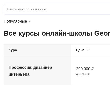
Soft Skills
ДПО
Популярные
Детям
Все курсы онлайн-школы Geom
Курс
Цена
Профессия: дизайнер
299 000 ₽
интерьера
439 950 ₽