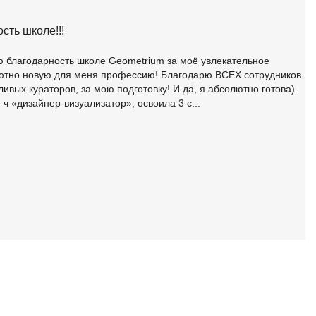
SRE
Selenium
сть школе!!!
тестирования
Solidity
ю благодарность школе Geometrium за моё увлекательное
уктуры данных
ютно новую для меня профессию! Благодарю ВСЕХ сотрудников
Н
ивых кураторов, за мою подготовку! И да, я абсолютно готова).
ние Windows
 ч «дизайнер-визуализатор», освоила 3 с...
Нагрузочное тестирование
Д
ние PostgreSQL
Дизайнер верстальщик
Х
Хранилища данных
E
Elasticsearch
отка
Q