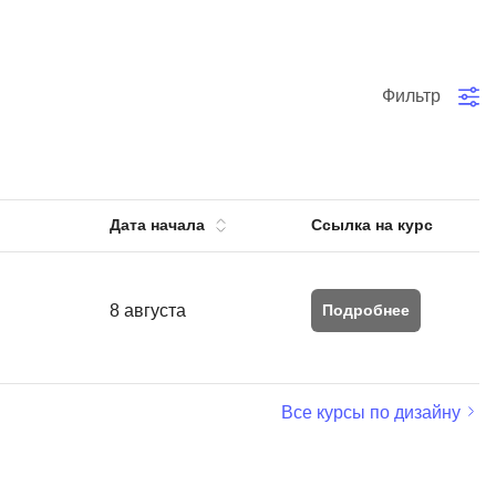
тов
OpenStack
р
OpenCart
Фильтр
нет магазина
Z
стрирование
Zabbix
H
tJS
Дата начала
Ссылка на курс
Hadoop
go
M
js
8 августа
Подробнее
MS Access
ng
MongoDB
lar
MySQL
el
Все курсы по дизайну
Microsoft Azure
er
MODX
s