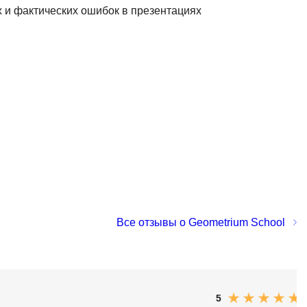
Я
 и фактических ошибок в презентациях
Язык SQL
К
Кибербезопасность
Компьютерное зрение
Компьютерные сети
G
Groovy
GitLab
Все отзывы о Geometrium School
Godot
 архитектура
S
Scala
р
5