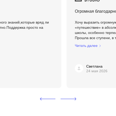
Frontend-разработка
А
FullStack-разработка
Огромная благодарно
Автоматизация 
Flask
ного знаний,которые вряд ли
Хочу выразить огромну
Алгоритмы и стр
ятно.Поддержка просто на
«путешествие» в абсол
FastAPI
школы, особенно терпел
Администрирова
Прошла все ступени, в т
D
Архитектор ПО
Читать далее
DevOps
Администрирова
Docker
Б
Dart
Светлана
Белый хакер
24 мая 2026
Drupal
Базы данных
DataLens
Блокчейн
Delphi
N
B
No-Code разраб
Backend разработка