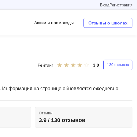
Вход
Регистрация
Акции и промокоды
Отзывы о школах
Операционные системы
W
Рейтинг
3.9
130 отзывов
Wordpress
Webflow
а. Информация на странице обновляется ежедневно.
Webpack
O
Отзывы
Oracle SQL
3.9 / 130 отзывов
OSINT
в
Objective-C