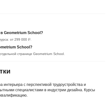
MATLAB
ony
MS SQL
C
Cisco
 в Geometrium School?
урса: от 299 000 ₽.
CI/CD
ometrium School?
CentOS
отдельной странице Geometrium School.
ClickHouse
П
ка
тки
Пентест
 интерьера с перспективой трудоустройства и
Промпт инжиниринг
de
пытными специалистами в индустрии дизайна. Курсы
Программная инженерия
 квалификацию.
Парсинг