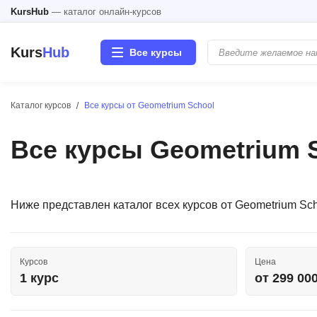
KursHub
— каталог онлайн-курсов
Kurs
Hub
Все курсы
Каталог курсов
Все курсы от Geometrium School
Разработка
Все курсы Geometrium 
Маркетинг
Дизайн
Ниже представлен каталог всех курсов от Geometrium Sc
Аналитика
Менеджмент
Курсов
Цена
1 курс
от 299 00
Иностранные языки