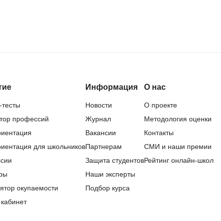
QGIS
Qt Creator
X
XML
U
тие
Информация
О нас
аботкой и IT
UML
-тесты
Новости
О проекте
нами
тор профессий
Журнал
Методология оценки
Y
иентация
Вакансии
Контакты
Yandex Cloud
иентация для школьников
Партнерам
СМИ и наши премии
сии
Защита студентов
Рейтинг онлайн-школ
ры
Наши эксперты
ятор окупаемости
Подбор курса
 кабинет