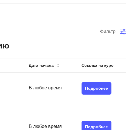
тов
OpenStack
р
OpenCart
нет магазина
Фильтр
Z
стрирование
Zabbix
ию
H
tJS
Hadoop
Дата начала
Ссылка на курс
go
M
js
MS Access
В любое время
ng
Подробнее
MongoDB
lar
MySQL
el
Microsoft Azure
er
В любое время
MODX
Подробнее
s