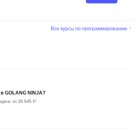
MATLAB
ony
MS SQL
Все курсы по программированию
C
Cisco
CI/CD
CentOS
ClickHouse
П
ка
е в GOLANG NINJA?
Пентест
урса: от 26 545 ₽.
Промпт инжиниринг
de
Программная инженерия
Парсинг