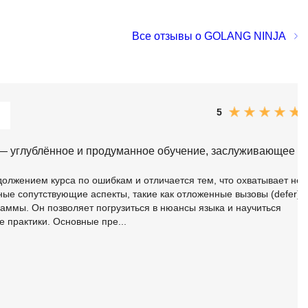
SRE
Selenium
Все отзывы о GOLANG NINJA
тестирования
Solidity
уктуры данных
Н
ние Windows
Нагрузочное тестирование
5
Д
ние PostgreSQL
 — углублённое и продуманное обучение, заслуживающее
Дизайнер верстальщик
должением курса по ошибкам и отличается тем, что охватывает не
Х
жные сопутствующие аспекты, такие как отложенные вызовы (defer)
аммы. Он позволяет погрузиться в нюансы языка и научиться
Хранилища данных
е практики. Основные пре...
E
Elasticsearch
отка
Q