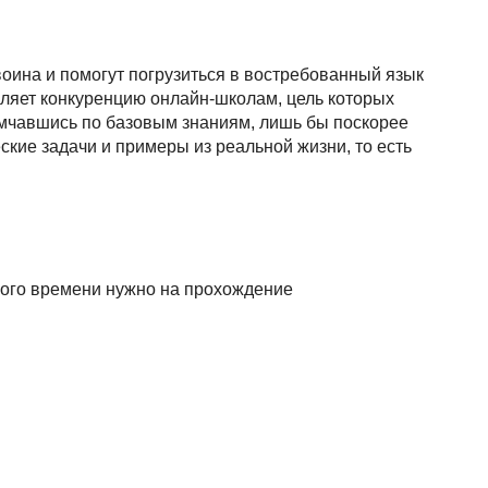
Я
Язык SQL
воина и помогут погрузиться в востребованный язык
К
ляет конкуренцию онлайн-школам, цель которых
промчавшись по базовым знаниям, лишь бы поскорее
Кибербезопасность
кие задачи и примеры из реальной жизни, то есть
Компьютерное зрение
Компьютерные сети
G
ного времени нужно на прохождение
Groovy
GitLab
Godot
 архитектура
S
Scala
р