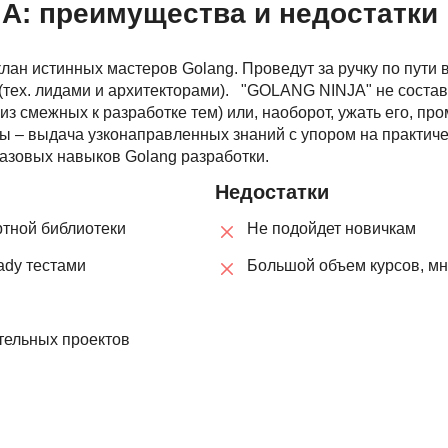
A: преимущества и недостатки
Ruby
Разработка на языке C и C++
RabbitMQ
Разработка на Kotlin
лан истинных мастеров Golang. Проведут за ручку по пути 
React Native
тех. лидами и архитекторами). "GOLANG NINJA" не состав
Разработка игр на Unreal Engine
 из смежных к разработке тем) или, наоборот, ужать его, 
L
Работа с GIT
ы – выдача узконаправленных знаний с упором на практичес
азовых навыков Golang разработки.
Linux
Разработка на языке Swift
Недостатки
LibGDX
Реверс инжиниринг
ртной библиотеки
Не подойдет новичкам
Робототехника для взрослых
K
Ручное тестирование
ady тестами
Большой объем курсов, м
Kubernetes
I
М
тельных проектов
iOS разработка
Микросервисная
IoT
Т
F
Тестирование иг