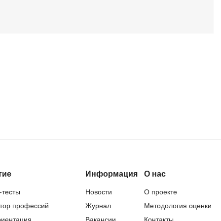
QGIS
Qt Creator
X
XML
U
аботкой и IT
UML
нами
Y
Yandex Cloud
тие
Информация
О нас
-тесты
Новости
О проекте
тор профессий
Журнал
Методология оценки
иентация
Вакансии
Контакты