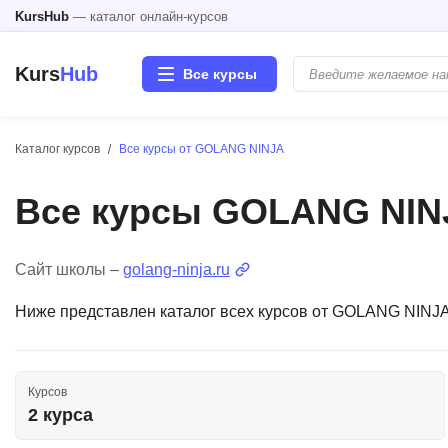
KursHub
— каталог онлайн-курсов
Kurs
Hub
Все курсы
Каталог курсов
Все курсы от GOLANG NINJA
Разработка
Все курсы GOLANG NIN
Маркетинг
Дизайн
Сайт школы –
golang-ninja.ru
Ниже представлен каталог всех курсов от GOLANG NINJA
Аналитика
Менеджмент
Курсов
2 курса
Иностранные языки