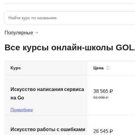
Soft Skills
ДПО
Популярные
Детям
Все курсы онлайн-школы GOL
Курс
Цена
Искусство написания сервиса
38 565 ₽
на Go
92 096 ₽
Подробнее
Искусство работы с ошибками
26 545 ₽