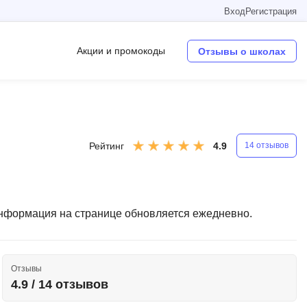
Вход
Регистрация
Акции и промокоды
Отзывы о школах
Операционные системы
W
Рейтинг
4.9
14 отзывов
Wordpress
Webflow
Webpack
Информация на странице обновляется ежедневно.
O
Oracle SQL
Отзывы
OSINT
4.9 / 14 отзывов
в
Objective-C