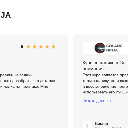
Frontend-разработка
А
FullStack-разработка
NJA
Автоматизация 
Flask
Алгоритмы и стр
FastAPI
Администрирова
D
Архитектор ПО
5
DevOps
Администрирова
Курс по панике в Go
Docker
Б
внимания
Dart
 реальные задачи.
Этот курс является про
Белый хакер
гают разобраться в деталях.
только панику, но и ва
Drupal
и языка на практике. Мне
и восстановление прогр
Базы данных
DataLens
использовать его лучши
Блокчейн
Читать далее
Delphi
N
B
No-Code разраб
Виктор
Backend разработка