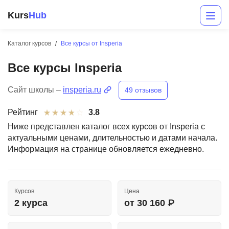
Kurs
Hub
Каталог курсов
Все курсы от Insperia
Все курсы Insperia
Сайт школы –
insperia.ru
49 отзывов
Рейтинг
3.8
Ниже представлен каталог всех курсов от Insperia с
актуальными ценами, длительностью и датами начала.
Разработка
Информация на странице обновляется ежедневно.
Маркетинг
Дизайн
Курсов
Цена
Аналитика
2 курса
от 30 160 ₽
Менеджмент