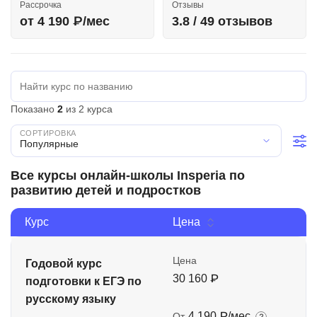
Рассрочка
Отзывы
Иностранные языки
от 4 190 ₽/мес
3.8 / 49 отзывов
Soft Skills
ДПО
Детям
Показано
2
из 2 курса
Акции и промокоды
Популярные
Рейтинг онлайн-школ
Все курсы онлайн-школы Insperia по
развитию детей и подростков
Курс
Цена
Цена
Годовой курс
30 160 ₽
подготовки к ЕГЭ по
русскому языку
4 190 ₽/мес
От