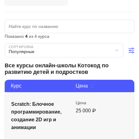
Иностранные языки
Soft Skills
ДПО
Показано
4
из 4 курса
Детям
Популярные
Акции и промокоды
Все курсы онлайн-школы Котокод по
Рейтинг онлайн-школ
развитию детей и подростков
Курс
Цена
Цена
Scratch: Блочное
25 000 ₽
программирование,
создание 2D игр и
анимации