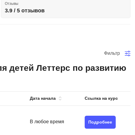
Отзывы
тов
OpenStack
3.9 / 5 отзывов
р
OpenCart
нет магазина
Z
стрирование
Zabbix
Фильтр
H
tJS
я детей Леттерс по развитию
Hadoop
go
M
js
MS Access
ng
Дата начала
Ссылка на курс
MongoDB
lar
MySQL
el
Microsoft Azure
В любое время
er
Подробнее
MODX
s