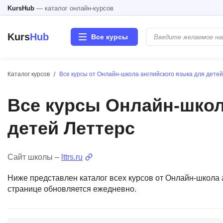
KursHub
— каталог онлайн-курсов
Kurs
Hub
Все курсы
Каталог курсов
Все курсы от Онлайн-школа английского языка для дете
Разработка
Все курсы Онлайн-школ
Маркетинг
детей Леттерс
Дизайн
Аналитика
Сайт школы –
lttrs.ru
Ниже представлен каталог всех курсов от Онлайн-школа 
Менеджмент
странице обновляется ежедневно.
Иностранные языки