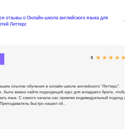
SRE
Selenium
тестирования
се отзывы о Онлайн-школа английского языка для
Solidity
етей Леттерс
уктуры данных
Н
ние Windows
Нагрузочное тестирование
Д
ние PostgreSQL
5
Дизайнер верстальщик
Х
ашим опытом обучения в онлайн-школе английского "Леттерс".
Хранилища данных
е, было важно найти подходящий курс для младшего брата, чтобы
ать язык. С самого начала нас привлек индивидуальный подход и
E
 Преподаватель быстро нашел об...
Elasticsearch
отка
Q