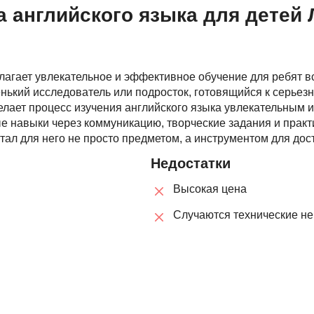
 английского языка для детей 
Ruby
Разработка на языке C и C++
RabbitMQ
Разработка на Kotlin
React Native
Разработка игр на Unreal Engine
лагает увлекательное и эффективное обучение для ребят вс
L
Работа с GIT
нький исследователь или подросток, готовящийся к серьез
делает процесс изучения английского языка увлекательным
Linux
Разработка на языке Swift
е навыки через коммуникацию, творческие задания и практ
LibGDX
Реверс инжиниринг
стал для него не просто предметом, а инструментом для до
Робототехника для взрослых
Недостатки
K
Ручное тестирование
Высокая цена
Kubernetes
Случаются технические н
I
М
iOS разработка
Микросервисная
IoT
Т
F
Тестирование иг