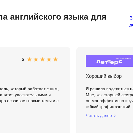
Frontend-разработка
А
FullStack-разработка
а английского языка для
Автоматизация 
В
Flask
д
Алгоритмы и стр
FastAPI
Администрирова
D
Архитектор ПО
DevOps
Администрирова
5
Docker
Б
Dart
Хороший выбор
Белый хакер
Drupal
ель, который работает с ним,
Я решила поделиться н
Базы данных
занятия увлекательными и
Мне, как старшей сестр
DataLens
ро осваивает новые темы и с
он мог эффективно изуч
Блокчейн
Delphi
гибкий график занятий.
N
Читать далее
B
No-Code разраб
Backend разработка