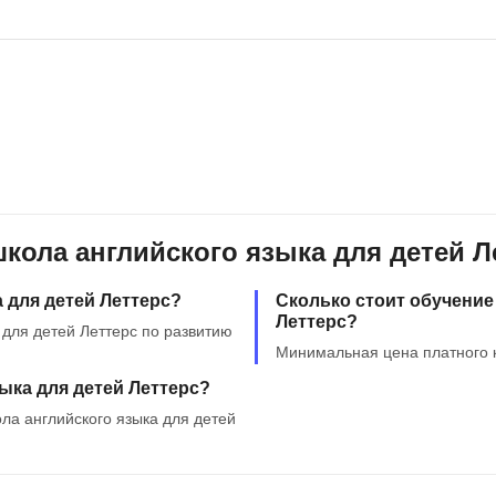
Фреймворк Symf
ASP.NET
Ansible
T
Arduino
TypeScript
Android Studio
Tilda
Active Directory
Terraform
Apache Airflow
Three.js
кола английского языка для детей Л
Asterisk
V
 для детей Леттерс?
Сколько стоит обучение
API
VR/AR-разработ
Леттерс?
 для детей Леттерс по развитию
Р
VMware
Минимальная цена платного к
Разработка мобильных
ыка для детей Леттерс?
Visual Studio Co
приложений
ла английского языка для детей
R
Разработка игр
Rust
Разработка игр на Unity