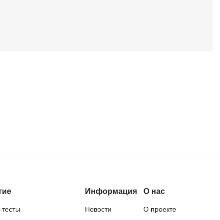
QGIS
Qt Creator
X
XML
U
аботкой и IT
UML
нами
Y
Yandex Cloud
тие
Информация
О нас
-тесты
Новости
О проекте