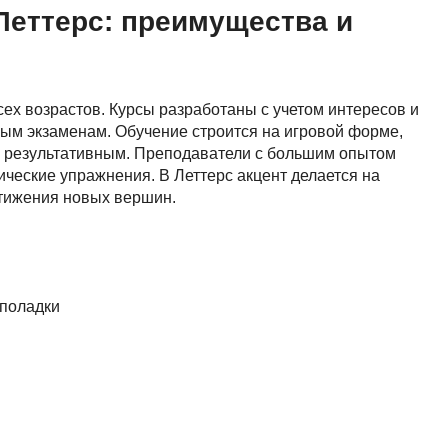
Я
Леттерс: преимущества и
Язык SQL
К
ех возрастов. Курсы разработаны с учетом интересов и
Кибербезопасность
ным экзаменам. Обучение строится на игровой форме,
 и результативным. Преподаватели с большим опытом
Компьютерное зрение
ические упражнения. В Леттерс акцент делается на
Компьютерные сети
стижения новых вершин.
G
Groovy
GitLab
еполадки
Godot
 архитектура
S
Scala
р