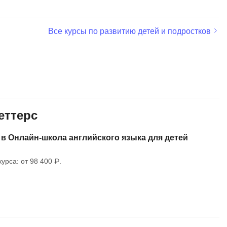
MATLAB
ony
MS SQL
Все курсы по развитию детей и подростков
C
Cisco
CI/CD
CentOS
еттерс
ClickHouse
 в Онлайн-школа английского языка для детей
П
ка
Пентест
урса: от 98 400 ₽.
Промпт инжиниринг
de
Программная инженерия
Парсинг