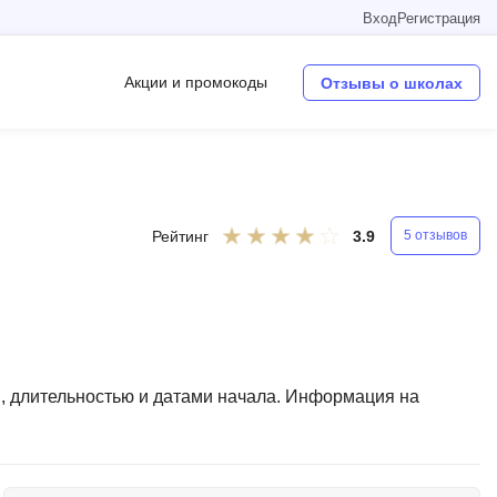
Вход
Регистрация
Акции и промокоды
Отзывы о школах
Операционные системы
W
я
Рейтинг
3.9
5 отзывов
Wordpress
Webflow
Webpack
O
и, длительностью и датами начала. Информация на
Oracle SQL
OSINT
в
Objective-C