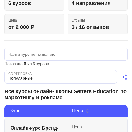
6 курсов
4 направления
Иностранные языки
Soft Skills
Цена
Отзывы
от 2 000 ₽
3 / 16 отзывов
ДПО
Детям
Акции и промокоды
Показано
6
из 6 курсов
Рейтинг онлайн-школ
Популярные
Все курсы онлайн-школы Setters Education по
маркетингу и рекламе
Курс
Цена
Цена
Онлайн-курс Бренд-