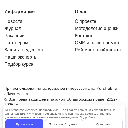
Информация
О нас
Новости
О проекте
Журнал
Методология оценки
Вакансии
Контакты
Партнерам
СМИ и наши премии
Защита студентов
Рейтинг онлайн-школ
Наши эксперты
Подбор курса
При использовании материалов гиперссылка на KursHub.ru
обязательна.
© Все права защищены законом об авторском праве. 2022-
2026 год.
Мы используем cookies: необходимые — для работы сайта, а дополнительные —
для аналитики и улучшения сервиса. Можно принять все cookies, отклонить
Пользовательское соглашение
дополнительные или оставить только необходимые.
Подробнее
Политика обработки персональных данных
Принять все
Только необходимые
Отклонить