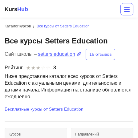
Kurs
Hub
Каталог курсов
Все курсы от Setters Education
Все курсы Setters Education
Сайт школы –
setters.education
16 отзывов
Рейтинг
3
Ниже представлен каталог всех курсов от Setters
Education с актуальными ценами, длительностью и
Разработка
датами начала. Информация на странице обновляется
Маркетинг
ежедневно.
Дизайн
Бесплатные курсы от Setters Education
Аналитика
Менеджмент
Курсов
Направлений