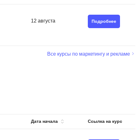
Я
Язык SQL
12 августа
Подробнее
К
Кибербезопасность
Компьютерное зрение
Все курсы по маркетингу и рекламе
Компьютерные сети
G
Groovy
GitLab
Godot
 архитектура
S
Дата начала
Ссылка на курс
Scala
р