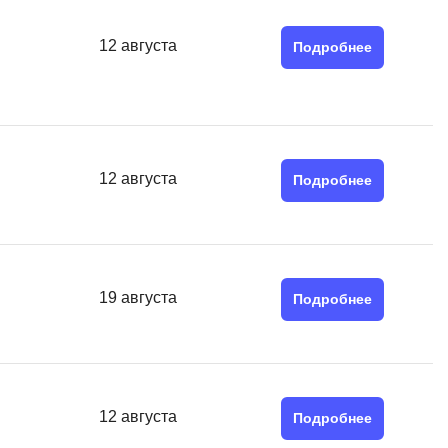
QGIS
12 августа
Qt Creator
Подробнее
X
XML
U
12 августа
Подробнее
аботкой и IT
UML
нами
Y
Yandex Cloud
19 августа
Подробнее
12 августа
Подробнее