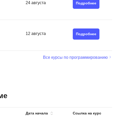
24 августа
Подробнее
MATLAB
ony
MS SQL
C
12 августа
Подробнее
Cisco
CI/CD
CentOS
Все курсы по программированию
ClickHouse
П
ка
Пентест
Промпт инжиниринг
de
ме
Программная инженерия
Парсинг
Дата начала
Ссылка на курс