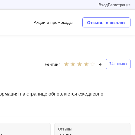
Вход
Регистрация
Акции и промокоды
Отзывы о школах
Операционные системы
W
Рейтинг
4
74 отзыва
Wordpress
Webflow
Webpack
формация на странице обновляется ежедневно.
O
Oracle SQL
OSINT
Отзывы
в
Objective-C