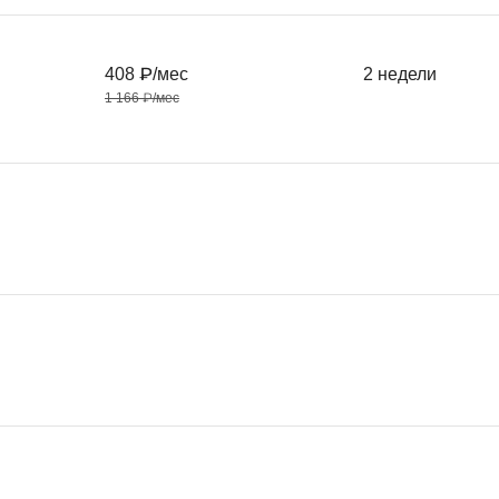
408 ₽/мес
2 недели
1 166 ₽/мес