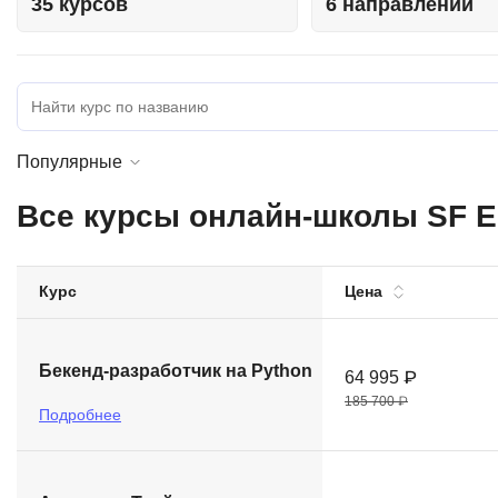
35 курсов
6 направлений
Soft Skills
ДПО
Детям
Популярные
Все курсы онлайн-школы SF E
Курс
Цена
Бекенд-разработчик на Python
64 995 ₽
185 700 ₽
Подробнее