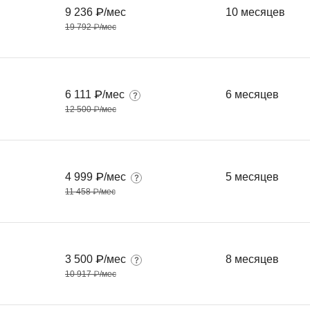
Frontend-разработка
9 236 ₽/мес
10 месяцев
А
FullStack-разработка
19 792 ₽/мес
Автоматизация 
Flask
Алгоритмы и стр
FastAPI
Администрирова
6 111 ₽/мес
6 месяцев
D
12 500 ₽/мес
Архитектор ПО
DevOps
Администрирова
Docker
Б
Dart
4 999 ₽/мес
5 месяцев
Белый хакер
11 458 ₽/мес
Drupal
Базы данных
DataLens
Блокчейн
Delphi
3 500 ₽/мес
8 месяцев
N
10 917 ₽/мес
B
No-Code разраб
Backend разработка