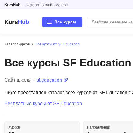
KursHub
— каталог онлайн-курсов
Kurs
Hub
Все курсы
Каталог курсов
Все курсы от SF Education
Разработка
Все курсы SF Education
Маркетинг
Дизайн
Сайт школы –
sf.education
Ниже представлен каталог всех курсов от SF Education 
Аналитика
Бесплатные курсы от SF Education
Менеджмент
Иностранные языки
Курсов
Направлений