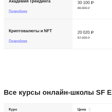
Академия Трейдинга
30 100 ₽
86 000 ₽
Подробнее
Криптовалюты и NFT
20 020 ₽
57 200 ₽
Подробнее
Все курсы онлайн-школы SF Ed
Курс
Цена