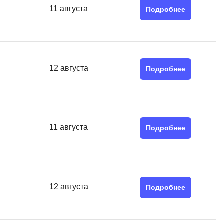
SRE
11 августа
Подробнее
Selenium
тестирования
Solidity
уктуры данных
Н
ние Windows
12 августа
Подробнее
Нагрузочное тестирование
Д
ние PostgreSQL
Дизайнер верстальщик
11 августа
Подробнее
Х
Хранилища данных
E
12 августа
Подробнее
Elasticsearch
отка
Q