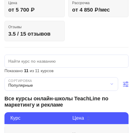
Цена
Рассрочка
Иностранные языки
от 5 700 ₽
от 4 850 ₽/мес
Soft Skills
Отзывы
ДПО
3.5 / 15 отзывов
Детям
Акции и промокоды
Рейтинг онлайн-школ
Показано
11
из 11 курсов
Популярные
Все курсы онлайн-школы TeachLine по
маркетингу и рекламе
Курс
Цена