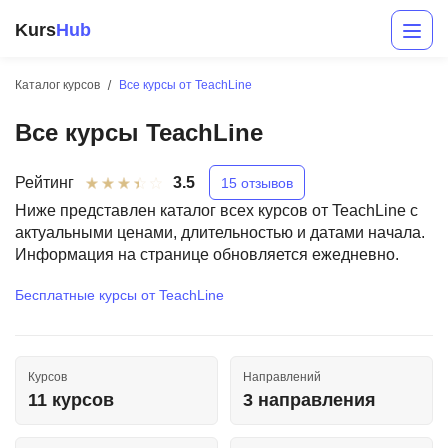
Kurs
Hub
Каталог курсов
Все курсы от TeachLine
Все курсы TeachLine
Рейтинг
3.5
15 отзывов
Ниже представлен каталог всех курсов от TeachLine с
актуальными ценами, длительностью и датами начала.
Информация на странице обновляется ежедневно.
Разработка
Бесплатные курсы от TeachLine
Маркетинг
Дизайн
Курсов
Направлений
Аналитика
11 курсов
3 направления
Менеджмент