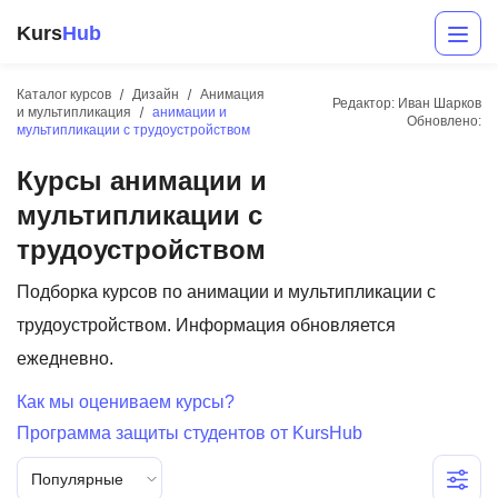
Kurs
Hub
Каталог курсов
Дизайн
Анимация
Редактор: Иван Шарков
и мультипликация
анимации и
Обновлено:
мультипликации с трудоустройством
Курсы анимации и
мультипликации с
трудоустройством
Подборка курсов по анимации и мультипликации с
Разработка
трудоустройством. Информация обновляется
Маркетинг
ежедневно.
Дизайн
Как мы оцениваем курсы?
Программа защиты студентов от KursHub
Аналитика
Популярные
Менеджмент