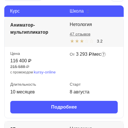
Иностранные языки
Курс
Школа
Soft Skills
Нетология
Аниматор-
ДПО
мультипликатор
47 отзывов
3.2
Детям
Акции и промокоды
Цена
3 293 ₽/мес
От
116 400 ₽
Рейтинг онлайн-школ
215 588 ₽
kursy-online
с промокодом
Длительность
Старт
10 месяцев
8 августа
Подробнее