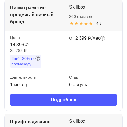
Skillbox
Иностранные языки
Пиши грамотно –
продвигай личный
260 отзывов
Soft Skills
бренд
4.7
ДПО
Цена
2 399 ₽/мес
От
Детям
14 396 ₽
28 792 ₽
Акции и промокоды
Ещё
-20%
по
Рейтинг онлайн-школ
промокоду
Длительность
Старт
1 месяц
6 августа
Подробнее
Skillbox
Шрифт в дизайне