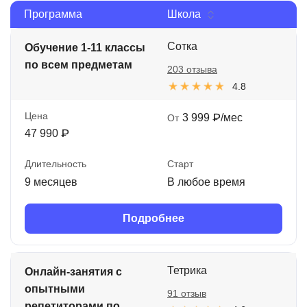
Программа
Школа
Иностранные языки
Soft Skills
Сотка
Обучение 1-11 классы
по всем предметам
203 отзыва
ДПО
4.8
Детям
Цена
3 999 ₽/мес
От
Акции и промокоды
47 990 ₽
Рейтинг онлайн-школ
Длительность
Старт
9 месяцев
В любое время
Подробнее
Тетрика
Онлайн-занятия с
опытными
91 отзыв
репетиторами по