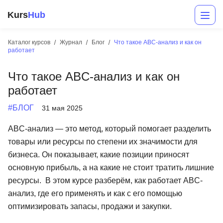
Kurs
Hub
Каталог курсов
Журнал
Блог
Что такое ABC-анализ и как он
работает
Что такое ABC-анализ и как он
работает
#БЛОГ
31 мая 2025
ABC-анализ — это метод, который помогает разделить
Разработка
товары или ресурсы по степени их значимости для
бизнеса. Он показывает, какие позиции приносят
Маркетинг
основную прибыль, а на какие не стоит тратить лишние
Дизайн
ресурсы. В этом курсе разберём, как работает ABC-
анализ, где его применять и как с его помощью
Аналитика
оптимизировать запасы, продажи и закупки.
Менеджмент