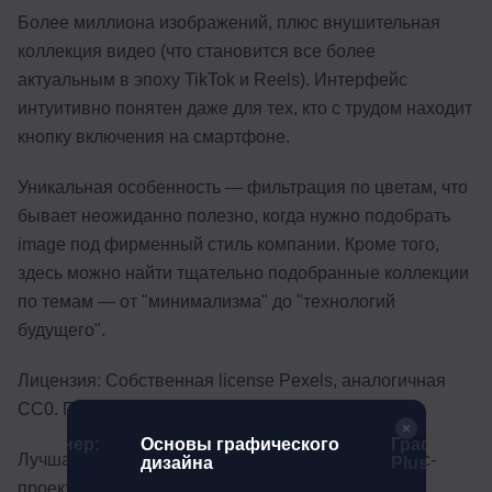
Более миллиона изображений, плюс внушительная
коллекция видео (что становится все более
актуальным в эпоху TikTok и Reels). Интерфейс
интуитивно понятен даже для тех, кто с трудом находит
кнопку включения на смартфоне.
Уникальная особенность — фильтрация по цветам, что
бывает неожиданно полезно, когда нужно подобрать
image под фирменный стиль компании. Кроме того,
здесь можно найти тщательно подобранные коллекции
по темам — от "минимализма" до "технологий
будущего".
Лицензия: Собственная license Pexels, аналогичная
CC0. Полная свобода использования.
 дизайнер:
Основы графического
Графическ
Лучшая сфера применения: Современные бизнес-
й курс
дизайна
Plus
проекты, технологические блоги, lifestyle-контент.