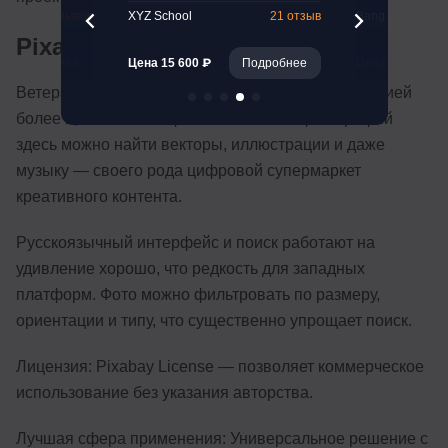
47 отзывов
XYZ School
21 отзыв
Bang Bang Educ
Pixabay
Подробнее
Цена 15 600 ₽
Подробнее
Цена 206 125 ₽
Ветеран среди бесплатных фотостоков с коллекцией
более 2,3 миллиона файлов. Помимо фотографий
здесь можно найти векторы, иллюстрации и даже
музыку — своего рода цифровой супермаркет
креативного контента.
Русскоязычный интерфейс и поиск работают на
удивление хорошо, что редкость для западных
платформ. Фото можно фильтровать по размеру,
ориентации и типу, что существенно упрощает поиск.
Лицензия: Pixabay License — позволяет коммерческое
использование без указания авторства.
Лучшая сфера применения: Универсальное решение с