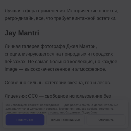
Лучшая сфера применения: Исторические проекты,
ретро-дизайн, все, что требует винтажной эстетики.
Jay Mantri
Личная галерея фотографа Джея Мантри,
специализирующегося на природных и городских
пейзажах. Не самая большая коллекция, но каждое
image — высококачественное и атмосферное.
Особенно сильны категории океана, гор и лесов.
Лицензия: CC0 — свободное использование без
ограничений.
Мы используем cookies: необходимые — для работы сайта, а дополнительные —
для аналитики и улучшения сервиса. Можно принять все cookies, отклонить
дополнительные или оставить только необходимые.
Подробнее
Лучшая сфера применения: Проекты, связанные с
Принять все
Только необходимые
Отклонить
природой, путешествиями, экологией.