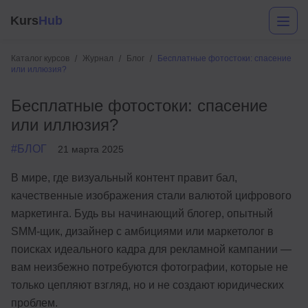
Kurs
Hub
Каталог курсов
Журнал
Блог
Бесплатные фотостоки: спасение
или иллюзия?
Бесплатные фотостоки: спасение
или иллюзия?
#БЛОГ
21 марта 2025
В мире, где визуальный контент правит бал,
Разработка
качественные изображения стали валютой цифрового
маркетинга. Будь вы начинающий блогер, опытный
Маркетинг
SMM-щик, дизайнер с амбициями или маркетолог в
Дизайн
поисках идеального кадра для рекламной кампании —
вам неизбежно потребуются фотографии, которые не
Аналитика
только цепляют взгляд, но и не создают юридических
Менеджмент
проблем.