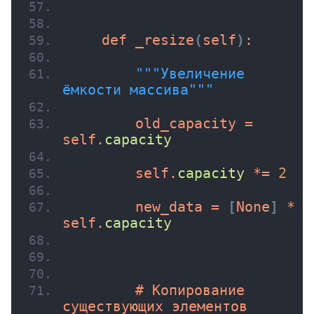
    def 
_resize
(
self
)
:
""
"Увеличение 
ёмкости массива"
""
        old_capacity = 
self.
capacity
        self.
capacity
 *= 
2
        new_data = 
[
None
]
 * 
self.
capacity
        # Копирование 
существующих элементов