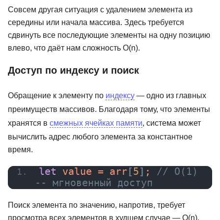
Совсем другая ситуация с удалением элемента из
середины или начала массива. Здесь требуется
сдвинуть все последующие элементы на одну позицию
влево, что даёт нам сложность O(n).
Доступ по индексу и поиск
Обращение к элементу по
индексу
— одно из главных
преимуществ массивов. Благодаря тому, что элементы
хранятся в
смежных ячейках памяти
, система может
вычислить адрес любого элемента за константное
время.
let
 value = arr
[
5
]
; 
// O(1) 
-- мгновенный доступ
Поиск элемента по значению, напротив, требует
просмотра всех элементов в худшем случае — O(n).