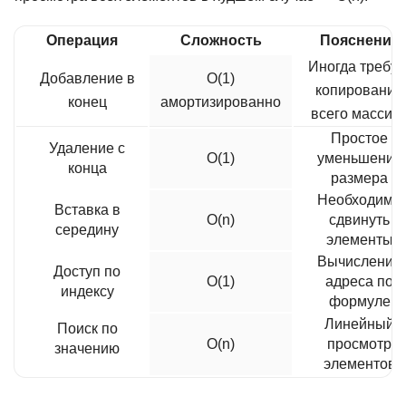
Операция
Сложность
Пояснение
Иногда требуе
Добавление в
O(1)
копирования
конец
амортизированно
всего массив
Простое
Удаление с
O(1)
уменьшение
конца
размера
Необходимо
Вставка в
O(n)
сдвинуть
середину
элементы
Вычисление
Доступ по
O(1)
адреса по
индексу
формуле
Линейный
Поиск по
O(n)
просмотр
значению
элементов
работка на
Профессия Fullstack-
Мидл фрон
разработчик на Python
разработчи