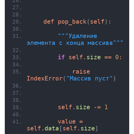
    def 
pop_back
(
self
)
:
""
"Удаление 
элемента с конца массива"
""
if
 self.
size
 == 
0
:
            raise 
IndexError
(
"Массив пуст"
)
        self.
size
 -= 
1
        value = 
self.
data
[
self.
size
]