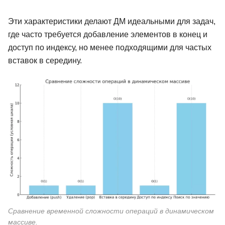
47 отзывов
Skillbox
261 отзыв
Яндекс Практик
Эти характеристики делают ДМ идеальными для задач,
Подробнее
от 4 510 ₽
Подробнее
от 21 500 ₽
где часто требуется добавление элементов в конец и
доступ по индексу, но менее подходящими для частых
вставок в середину.
Сравнение временной сложности операций в динамическом
массиве.