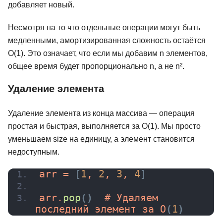
добавляет новый.
Несмотря на то что отдельные операции могут быть
медленными, амортизированная сложность остаётся
O(1). Это означает, что если мы добавим n элементов,
общее время будет пропорционально n, а не n².
Удаление элемента
Удаление элемента из конца массива — операция
простая и быстрая, выполняется за O(1). Мы просто
уменьшаем size на единицу, а элемент становится
недоступным.
arr = 
[
1
, 
2
, 
3
, 
4
]
arr.
pop
(
)
  # Удаляем 
последний элемент за 
O
(
1
)