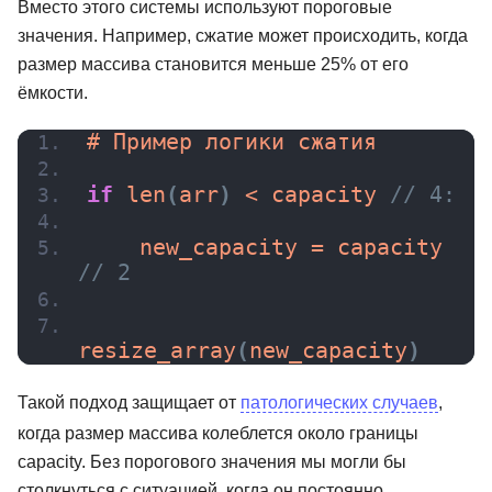
Вместо этого системы используют пороговые
значения. Например, сжатие может происходить, когда
размер массива становится меньше 25% от его
ёмкости.
# Пример логики сжатия
if
len
(
arr
)
 < capacity 
// 4:
    new_capacity = capacity 
// 2
resize_array
(
new_capacity
)
Такой подход защищает от
патологических случаев
,
когда размер массива колеблется около границы
capacity. Без порогового значения мы могли бы
столкнуться с ситуацией, когда он постоянно