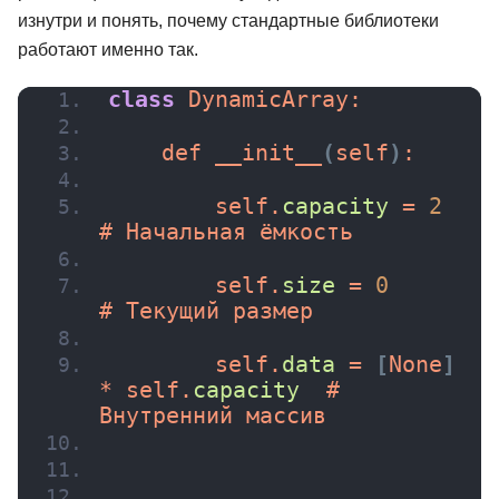
изнутри и понять, почему стандартные библиотеки
работают именно так.
class
 DynamicArray:
    def 
__init__
(
self
)
:
        self.
capacity
 = 
2
# Начальная ёмкость
        self.
size
 = 
0
# Текущий размер
        self.
data
 = 
[
None
]
* self.
capacity
  # 
Внутренний массив