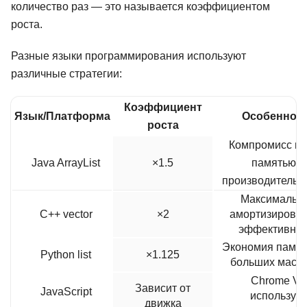
количество раз — это называется коэффициентом
роста.
Разные языки программирования используют
различные стратегии:
Коэффициент
Язык/Платформа
Особеннос
роста
Компромисс м
Java ArrayList
×1.5
памятью и
производительн
Максимальн
C++ vector
×2
амортизирова
эффективнос
Экономия памят
Python list
×1.125
больших масс
Chrome V8
Зависит от
JavaScript
использует
движка