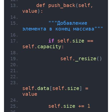
    def 
push_back
(
self, 
value
)
:
""
"Добавление 
элемента в конец массива"
""
if
 self.
size
 == 
self.
capacity
:
            self.
_resize
(
)
self.
data
[
self.
size
]
 = 
value
        self.
size
 += 
1