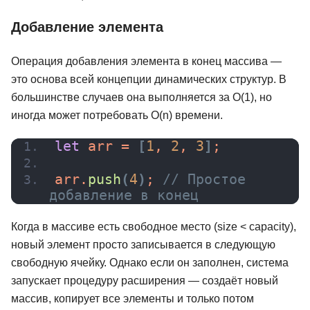
Добавление элемента
Операция добавления элемента в конец массива —
это основа всей концепции динамических структур. В
большинстве случаев она выполняется за O(1), но
иногда может потребовать O(n) времени.
let
 arr = 
[
1
, 
2
, 
3
]
;
arr.
push
(
4
)
; 
// Простое 
добавление в конец
Когда в массиве есть свободное место (size < capacity),
новый элемент просто записывается в следующую
свободную ячейку. Однако если он заполнен, система
запускает процедуру расширения — создаёт новый
массив, копирует все элементы и только потом