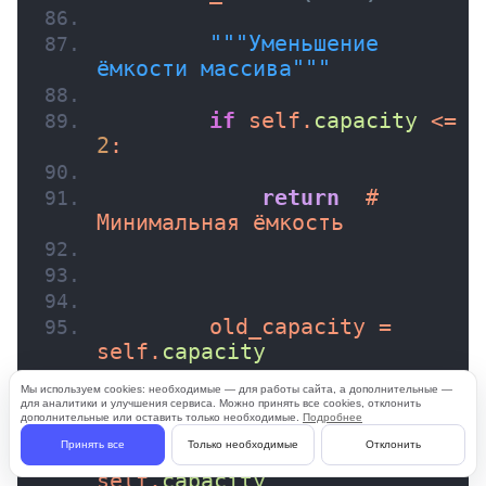
""
"Уменьшение 
ёмкости массива"
""
if
 self.
capacity
 <= 
2
:
return
  # 
Минимальная ёмкость
        old_capacity = 
self.
capacity
Мы используем cookies: необходимые — для работы сайта, а дополнительные —
        self.
capacity
//= 2
для аналитики и улучшения сервиса. Можно принять все cookies, отклонить
дополнительные или оставить только необходимые.
Подробнее
Принять все
Только необходимые
Отклонить
        new_data = 
[
None
]
 * 
self.
capacity