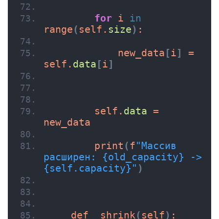
for
 i 
in
range
(
self.
size
)
:
            new_data
[
i
]
 = 
self.
data
[
i
]
        self.
data
 = 
new_data
print
(
f
"Массив 
расширен: {old_capacity} -> 
{self.capacity}"
)
    def 
_shrink
(
self
)
: