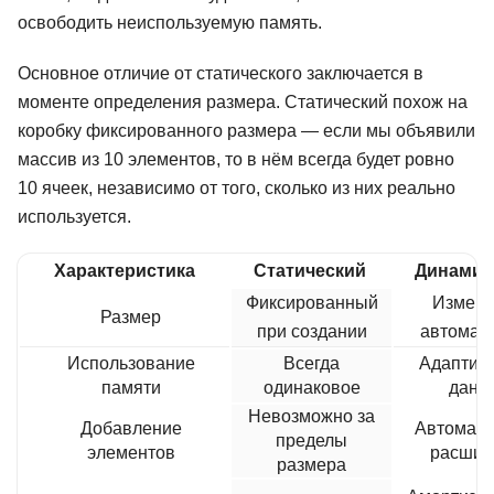
освободить неиспользуемую память.
Основное отличие от статического заключается в
моменте определения размера. Статический похож на
коробку фиксированного размера — если мы объявили
массив из 10 элементов, то в нём всегда будет ровно
10 ячеек, независимо от того, сколько из них реально
используется.
Характеристика
Статический
Динамич
Фиксированный
Изменя
Размер
при создании
автомат
Использование
Всегда
Адаптиру
памяти
одинаковое
данн
Невозможно за
Добавление
Автомати
пределы
элементов
расшир
размера