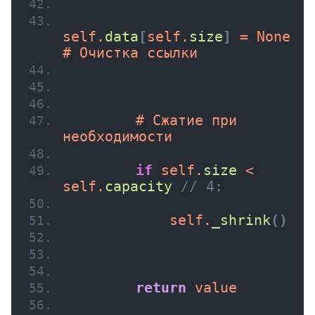
self.
data
[
self.
size
]
 = None  
# Очистка ссылки
        # Сжатие при 
необходимости
if
 self.
size
 < 
self.
capacity
// 4:
            self.
_shrink
(
)
return
 value