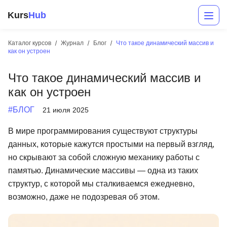
Kurs
Hub
Каталог курсов
Журнал
Блог
Что такое динамический массив и
как он устроен
Что такое динамический массив и
как он устроен
#БЛОГ
21 июля 2025
В мире программирования существуют структуры
Разработка
данных, которые кажутся простыми на первый взгляд,
но скрывают за собой сложную механику работы с
Маркетинг
памятью. Динамические массивы — одна из таких
Дизайн
структур, с которой мы сталкиваемся ежедневно,
возможно, даже не подозревая об этом.
Аналитика
Менеджмент