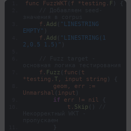
func 
FuzzWKT
(
f *testing.
F
)
{
// Добавляем seed-
значения в corpus
    f.
Add
(
"LINESTRING 
EMPTY"
)
    f.
Add
(
"LINESTRING(1 
2,0.5 1.5)"
)
// Fuzz target - 
основная логика тестирования
    f.
Fuzz
(
func
(
t 
*testing.
T
, input string
)
{
        geom, err := 
Unmarshal
(
input
)
if
 err != nil 
{
            t.
Skip
(
)
// 
Некорректный WKT - 
пропускаем
}