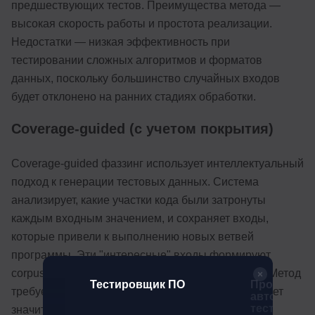
предшествующих тестов. Преимущества метода —
высокая скорость работы и простота реализации.
Недостатки — низкая эффективность при
тестировании сложных алгоритмов и форматов
данных, поскольку большинство случайных входов
будет отклонено на ранних стадиях обработки.
Coverage-guided (с учетом покрытия)
Coverage-guided фаззинг использует интеллектуальный
подход к генерации тестовых данных. Система
анализирует, какие участки кода были затронуты
каждым входным значением, и сохраняет входы,
которые привели к выполнению новых ветвей
программы. Эти "интересные" входы формируют
corpus — базу данных для дальнейших мутаций. Метод
к ПО
Тестировщик ПО
Профессия
требует начальных seed-значений, но обеспечивает
автоматиз
тестирова
значительно более глубокое покрытие кода по