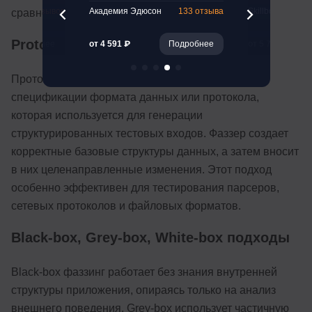
47 отзывов
Академия Эдюсон
133 отзыва
Skillbox
сравнению с случайным подходом.
Protocol-based (на базе протокола)
Подробнее
от 4 591 ₽
Подробнее
от 5 774 ₽
Протокольный фаззинг предполагает разработку
спецификации формата данных или протокола,
которая используется для генерации
структурированных тестовых входов. Фаззер создает
корректные базовые структуры данных, а затем вносит
в них целенаправленные изменения. Этот подход
особенно эффективен для тестирования парсеров,
сетевых протоколов и файловых форматов.
Black-box, Grey-box, White-box подходы
Black-box фаззинг работает без знания внутренней
структуры приложения, опираясь только на анализ
внешнего поведения. Grey-box использует частичную