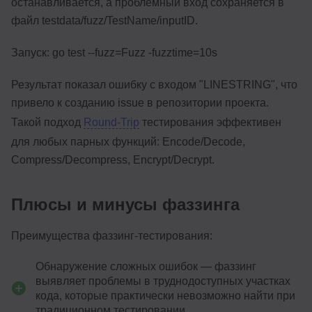
останавливается, а проблемный вход сохраняется в
файл testdata/fuzz/TestName/inputID.
Запуск: go test --fuzz=Fuzz -fuzztime=10s
Результат показал ошибку с входом "LINESTRING", что
привело к созданию issue в репозитории проекта.
Такой подход
Round-Trip
тестирования эффективен
для любых парных функций: Encode/Decode,
Compress/Decompress, Encrypt/Decrypt.
Плюсы и минусы фаззинга
Преимущества фаззинг-тестирования:
Обнаружение сложных ошибок — фаззинг
выявляет проблемы в труднодоступных участках
кода, которые практически невозможно найти при
традиционном тестировании.