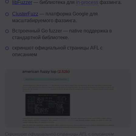
libFuzzer
— библиотека для
in-process
фаззинга.
ClusterFuzz
— платформа Google для
масштабируемого фаззинга.
Встроенный Go fuzzer — native поддержка в
стандартной библиотеке.
скриншот официальной страницы AFL с
описанием
Скриншот официальной страницы AFL с описанием