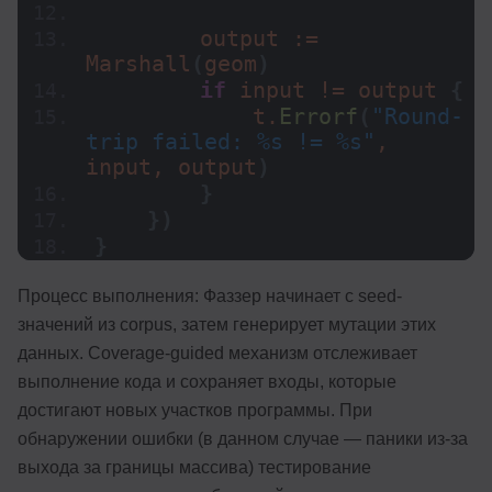
        output := 
Marshall
(
geom
)
if
 input != output 
{
            t.
Errorf
(
"Round-
trip failed: %s != %s"
, 
input, output
)
}
}
)
}
Процесс выполнения: Фаззер начинает с seed-
значений из corpus, затем генерирует мутации этих
данных. Coverage-guided механизм отслеживает
выполнение кода и сохраняет входы, которые
достигают новых участков программы. При
обнаружении ошибки (в данном случае — паники из-за
выхода за границы массива) тестирование