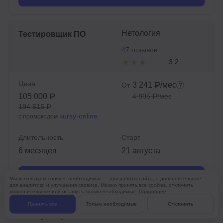
Нетология
Тестировщик ПО
47 отзывов
3.2
Цена
3 241 ₽/мес
От
105 000 ₽
4 805 ₽/мес
194 515 ₽
kursy-online
с промокодом
Длительность
Старт
6 месяцев
21 августа
Подробнее
Мы используем cookies: необходимые — для работы сайта, а дополнительные —
для аналитики и улучшения сервиса. Можно принять все cookies, отклонить
дополнительные или оставить только необходимые.
Подробнее
Принять все
Только необходимые
Отклонить
Академия Эдюсон
Тестировщик ПО