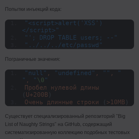
Попытки инъекций кода:
"<script>alert('XSS')
</script>"
"'; DROP TABLE users; --"
"../../../etc/passwd"
Пограничные значения:
"null"
, 
"undefined"
, 
""
, 
" 
"
, 
"
\0
"
Пробел нулевой длины 
(
U+200B
)
Очень длинные строки 
(
>10MB
)
Существует специализированный репозиторий "Big
List of Naughty Strings" на GitHub, содержащий
систематизированную коллекцию подобных тестовых