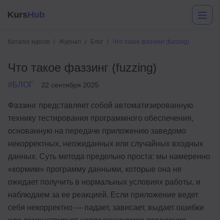
Kurs
Hub
Каталог курсов
Журнал
Блог
Что такое фаззинг (fuzzing)
Что такое фаззинг (fuzzing)
#БЛОГ
22 сентября 2025
Фаззинг представляет собой автоматизированную
технику тестирования программного обеспечения,
основанную на передаче приложению заведомо
Разработка
некорректных, неожиданных или случайных входных
Маркетинг
данных. Суть метода предельно проста: мы намеренно
«кормим» программу данными, которые она не
Дизайн
ожидает получить в нормальных условиях работы, и
Аналитика
наблюдаем за ее реакцией. Если приложение ведет
себя некорректно — падает, зависает, выдает ошибки
Менеджмент