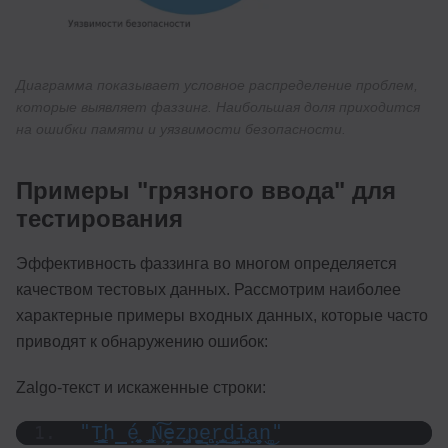
Диаграмма показывает условное распределение проблем,
которые выявляет фаззинг. Наибольшая доля приходится
на ошибки памяти и уязвимости безопасности.
Примеры "грязного ввода" для
тестирования
Эффективность фаззинга во многом определяется
качеством тестовых данных. Рассмотрим наиболее
характерные примеры входных данных, которые часто
приводят к обнаружению ошибок:
Zalgo-текст и искаженные строки:
"Ṯ̤͍̥͇͈h̲́e͏͓̼̗̙̼̣͔ ͇̜̱̠͓͍ͅN͕͠e̗̱z̘̝̜̺͙p̤̺̹͍̯͚e̠̻̠͜r̨̤͍̺̖͔̖̖d̠̟̭̬̝͟i̦͖̩͓͔̤a̠̗̬͉̙n͚͜"