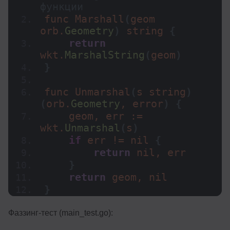
функции
func 
Marshall
(
geom 
orb.
Geometry
)
 string 
{
return
wkt.
MarshalString
(
geom
)
}
func 
Unmarshal
(
s string
)
(
orb.
Geometry
, error
)
{
    geom, err := 
wkt.
Unmarshal
(
s
)
if
 err != nil 
{
return
 nil, err
}
return
 geom, nil
}
Фаззинг-тест (main_test.go):