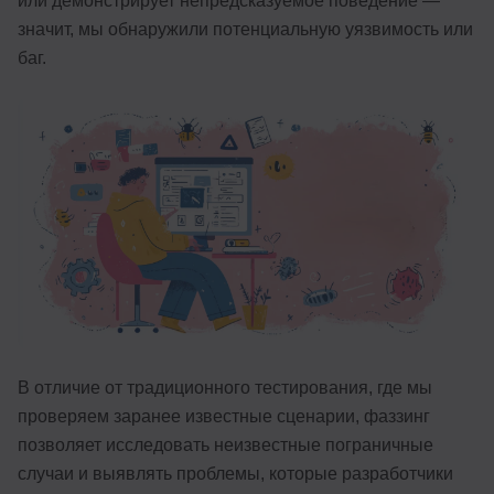
или демонстрирует непредсказуемое поведение —
Иностранные языки
значит, мы обнаружили потенциальную уязвимость или
баг.
Soft Skills
ДПО
Детям
Акции и промокоды
Рейтинг онлайн-школ
В отличие от традиционного тестирования, где мы
проверяем заранее известные сценарии, фаззинг
позволяет исследовать неизвестные пограничные
случаи и выявлять проблемы, которые разработчики